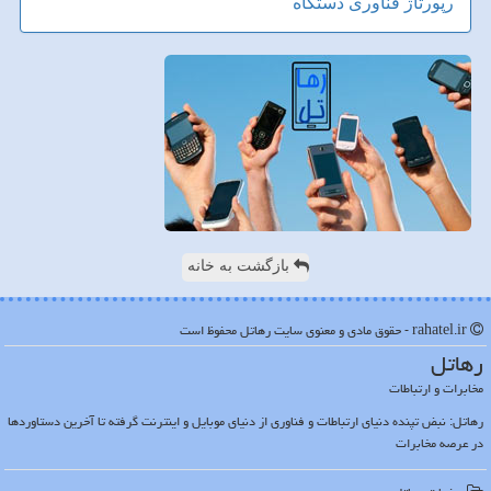
رپورتاژ
فناوری
دستگاه
بازگشت به خانه
rahatel.ir - حقوق مادی و معنوی سایت رهاتل محفوظ است
رهاتل
مخابرات و ارتباطات
رهاتل: نبض تپنده دنیای ارتباطات و فناوری از دنیای موبایل و اینترنت گرفته تا آخرین دستاوردها
در عرصه مخابرات