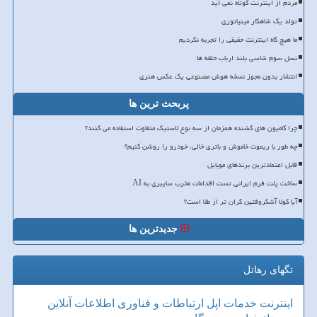
مردم از اینترنت کوتاه نمی آید
تولد یک شاهکار مینیاتوری
ما هیچ گاه اینترنت حقیقی را تجربه نکردیم
نسل سوم شاسی بلند ارباب حلقه ها
انتشار بدون مجوز نسخه هوش مصنوعی یک عکس هنری
پربحث ترین ها
چرا کامیون های کشنده همزمان از سه نوع لاستیک متفاوت استفاده می کنند؟
چه طور با ریموت خاموش و باتری خالی، خودرو را روشن کنیم؟
قابل اعتمادترین برندهای موبایل
ساخت پلت فرم ایرانی تست اقدامات مخرب سایبری به AI
آیا کولا آشکروفتین گران تر از طلا است؟
جدیدترین ها
تگهای رهاتل
اینترنت
خدمات
اپل
ارتباطات و فناوری اطلاعات
آنلاین