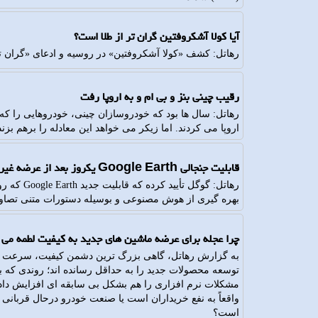
آیا کولا آشکروفتین گران تر از طلا است؟
رهاتل: کشف «کولا آشکروفتین» در روسیه و ادعای «گران تر
رقیب چینی بنز و بی ام و به اروپا رفت
رهاتل: سال ها بود که خودروسازان چینی، خودروهایی را که 
اروپا می کردند. اما زیکر می خواهد این معادله را برهم بزند
قابلیت جنجالی Google Earth یکروز بعد از عرضه غیرفعال شد
رهاتل: گوگ
بهره گیری از هوش مصنوعی و بوسیله دستورات متنی تصاویر
چرا عجله برای عرضه ماشین های جدید به کیفیت لطمه می 
به گزارش رهاتل، گاهی بزرگ ترین دشمن کیفیت، سرعت اس
توسعه محصولات جدید را به حداقل رسانده اند؛ روندی که با
مشکلات نرم افزاری را هم بشکل بی سابقه ای افزایش داده 
واقعاً به نفع خریداران است یا صنعت خودرو درحال قربانی 
است؟