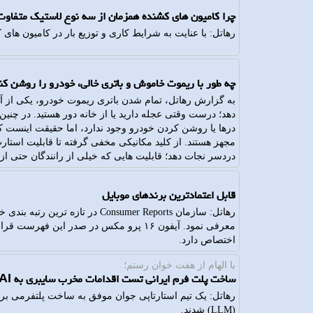
چرا کامیون های کشنده همزمان از سه نوع لاستیک متفاوت 
رهاتل: با عنایت به شرایط کاری و توزیع بار در کامیون های 
چه طور با ریموت خاموش و باتری خالی، خودرو را روشن کن
به گزارش رهاتل، تمام شدن باتری ریموت خودرو، یکی از آن
دهد؛ درست وقتی عجله دارید یا از خانه دور هستید. در چنی
درها یا روشن کردن خودرو وجود ندارد، اما حقیقت اینست 
مجهز هستند. از کلید مکانیکی مخفی گرفته تا قابلیت استارت
دردسر نجات دهد؛ قابلیت هایی که خیلی از رانندگان حتی از و
قابل اعتمادترین برندهای موبایل
رهاتل: سازمان Consumer Reports در
اختصاص دارد.
با الهام از هفت خوان رستم؛
ساخت پلت فرم ایرانی تست اقدامات مخرب سایبری به AI
رهاتل: یک تیم استارتاپی جوان موفق به ساخت پلتفرمی برا
(LLM) شدند.