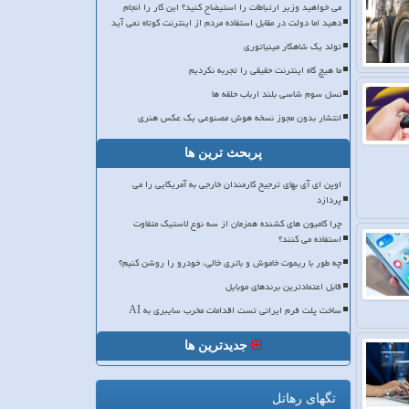
می خواهید وزیر ارتباطات را استیضاح کنید؟ این کار را انجام
دهید اما دولت در مقابل استفاده مردم از اینترنت کوتاه نمی آید
تولد یک شاهکار مینیاتوری
ما هیچ گاه اینترنت حقیقی را تجربه نکردیم
نسل سوم شاسی بلند ارباب حلقه ها
انتشار بدون مجوز نسخه هوش مصنوعی یک عکس هنری
پربحث ترین ها
اوپن ای آی بهای ترجیح کارمندان خارجی به آمریکایی را می
پردازد
چرا کامیون های کشنده همزمان از سه نوع لاستیک متفاوت
استفاده می کنند؟
چه طور با ریموت خاموش و باتری خالی، خودرو را روشن کنیم؟
قابل اعتمادترین برندهای موبایل
ساخت پلت فرم ایرانی تست اقدامات مخرب سایبری به AI
جدیدترین ها
تگهای رهاتل