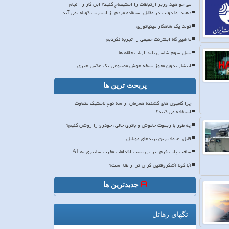
می خواهید وزیر ارتباطات را استیضاح کنید؟ این کار را انجام
دهید اما دولت در مقابل استفاده مردم از اینترنت کوتاه نمی آید
تولد یک شاهکار مینیاتوری
ما هیچ گاه اینترنت حقیقی را تجربه نکردیم
نسل سوم شاسی بلند ارباب حلقه ها
انتشار بدون مجوز نسخه هوش مصنوعی یک عکس هنری
پربحث ترین ها
چرا کامیون های کشنده همزمان از سه نوع لاستیک متفاوت
استفاده می کنند؟
چه طور با ریموت خاموش و باتری خالی، خودرو را روشن کنیم؟
قابل اعتمادترین برندهای موبایل
ساخت پلت فرم ایرانی تست اقدامات مخرب سایبری به AI
آیا کولا آشکروفتین گران تر از طلا است؟
جدیدترین ها
تگهای رهاتل