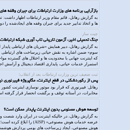
بازآرایی برنامه های وزارت ارتباطات برای جبران وقفه های 
به گزارش رهاتل، قائم مقام وزیر ارتباطات اظهار داشت: تح
ها و اتخاذ تدابیر جدید برای جبران وقفه های ایجادشده را د
چیت ساز:
جنگ تحمیلی اخیر، آزمون تاریخی تاب آوری شبکه ارتباطات
به گزارش رهاتل، دبیر همایش «شریان های ارتباطی پایدار
سوم» ضمن اشاره به نقش حیاتی زیرساخت های ارتباطی ملی 
استمرار خدمات حیاتی، پایداری اقتصاد دیجیتال و آرامش اج
ثبت ضعیف ترین وزارت ارتباطات بعد از انقلاب؛
پس از رکوردشکنی در قطع اینترنت، مگاپروژه فیبرنوری نی
رهاتل: فیبرنوری که قرار بود موتور نوسازی اینترنت کشور ب
مخابرات، در آستانه توقف و برگشت انحصار قرار گرفته ا
توسعه هوش مصنوعی بدون اینترنت پایدار ممکن است؟
به گزارش رهاتل، در حالیکه اینترنت در ایران وارد شصت و
عرضه خدمات هوش مصنوعی» (SP
هوش مصنوعی، ایجاد زیرساخت های بومی پردازش هوشمند و تسهیل عرضه خدم