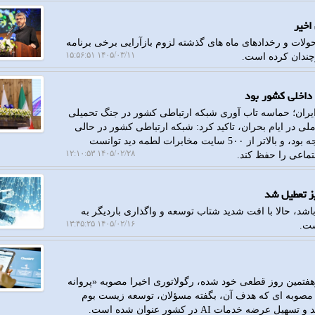
اخیر
ولات و رخدادهای ماه های گذشته لزوم بازآرایی برخی برنامه
۱۴۰۵/۰۳/۱۱ ۱۵:۵۶:۵۱
وچندان کرده است.
 داخلی کشور بود
 ایران؛ حماسه تاب آوری شبکه ارتباطی کشور در جنگ تحمیلی
در ایام بحران، تاکید کرد: شبکه ارتباطی کشور در حالی
که اینترنت جهانی با محدودیت ها و اختلال های گسترده مواجه بود، و بالاتر از 5۰۰ سایت مخابرات لطمه دید توانست
۱۴۰۵/۰۲/۲۸ ۱۲:۱۰:۵۳
تماعی را حفظ کند.
ز تعطیل شد
اشد، حالا با افت شدید شتاب توسعه و واگذاری باردیگر به
۱۴۰۵/۰۲/۱۶ ۱۳:۴۵:۲۵
ست.
هفتمین روز قطعی خود شده، رگولاتوری اخیرا مصوبه «پروانه
AI) را ابلاغ کرده است؛ مصوبه ای که هدف آن، بگفته مسؤلان، توسعه زیست بوم
ات AI در کشور عنوان شده است.