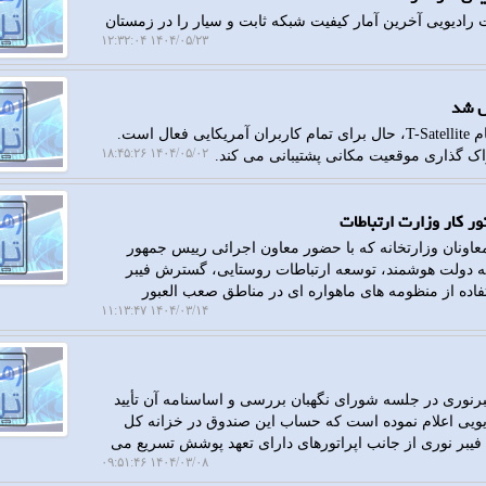
 رادیویی آخرین آمار کیفیت شبکه ثابت و سیار را در زمستان
۱۴۰۴/۰۵/۲۳ ۱۲:۳۲:۰۴
ل شد
رهاتل: سرویس پیام ماهواره ای استارلینک و تی موبایل با نام T-Satellite، حال برای تمام کاربران آمریکایی فعال است.
۱۴۰۴/۰۵/۰۲ ۱۸:۴۵:۲۶
ک گذاری موقعیت مکانی پشتیبانی می کند.
ر کار وزارت ارتباطات
عاونان وزارتخانه که با حضور معاون اجرائی رییس جمهور
وسعه دولت هوشمند، توسعه ارتباطات روستایی، گسترش فیبر
فاده از منظومه های ماهواره ای در مناطق صعب العبور
۱۴۰۴/۰۳/۱۴ ۱۱:۱۳:۴۷
نوری در جلسه شورای نگهبان بررسی و اساسنامه آن تأیید
دیویی اعلام نموده است که حساب این صندوق در خزانه کل
فیبر نوری از جانب اپراتورهای دارای تعهد پوشش تسریع می
۱۴۰۴/۰۳/۰۸ ۰۹:۵۱:۴۶