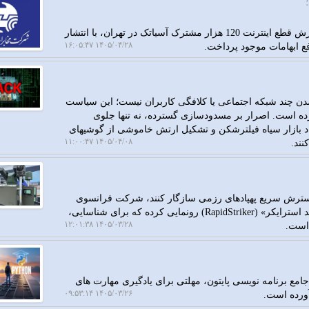
به گزارش رهاتل، شرکت مخابرات ایران در واکنش به گزارش قطع اینترنت 120 هزار مشترک آسیاتک در تهران، با انتشار
۱۴۰۵/۰۴/۲۸ ۱۶:۰۵:۴۷
فع ابهامات موجود پرداخت.
ن چند شبکه اجتماعی یا کلافگی کاربران نیست؛ این سیاست
رده است. اصرار بر مسدودسازی گسترده، نه تنها جلوی
جاد بازار سیاه فیلترشکن و تشکیل ارتش خاموشی از گوشیهای
۱۴۰۵/۰۴/۰۸ ۱۱:۰۰:۴۷
نند.
 گسترش سریع پهپادهای رزمی سازگار کنند، شرکت فرانسوی
«تالس» (Thales) از سیستم دفاع هوایی متحرکی به نام «رپید استرایکر» (RapidStriker) رونمایی کرده که برای شناسایی،
۱۴۰۵/۰۳/۲۸ ۱۲:۰۱:۳۸
 است.
جامع برنامه نویسی پایتون، مهلتی برای یادگیری مهارت های
۱۴۰۵/۰۳/۲۶ ۰۹:۵۳:۱۴
آورده است.