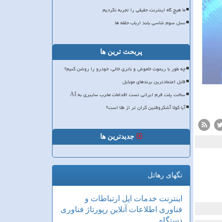
ما هیچ گاه اینترنت حقیقی را تجربه نکردیم
نسل سوم شاسی بلند ارباب حلقه ها
پربحث ترین ها
چه طور با ریموت خاموش و باتری خالی، خودرو را روشن کنیم؟
قابل اعتمادترین برندهای موبایل
ساخت پلت فرم ایرانی تست اقدامات مخرب سایبری به AI
آیا کولا آشکروفتین گران تر از طلا است؟
جدیدترین ها
تگهای رهاتل
اینترنت
خدمات
اپل
ارتباطات و
فناوری اطلاعات
آنلاین
رپورتاژ
فناوری
دستگاه