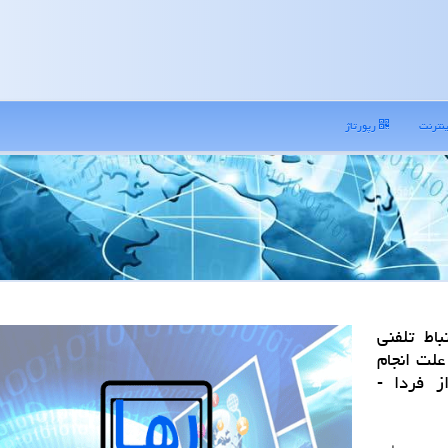
نترنت
رپورتاژ
اط تلفنی
علت انجام
ز فردا -