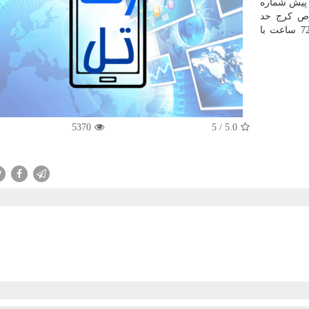
 پیش شماره
جاده مخصوص كرج حد
فاصل خیابان های 51 الی53 از روز چهارشنبه به مدت 72 ساعت با
5370
5
/
5.0