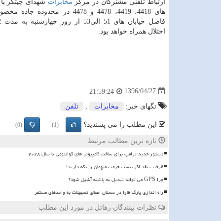
ارتباط تلفنی مشتركان در مركز
مخابرات
شهدای چیتگر با
های 4418، 4419، 4478 و 4478 در محدوده 
اختلال همراه خواهد بود.
1396/04/27
21:59:24
تگهای خبر:
مخابرات
,
تلفن
این مطلب را می پسندید؟
(0)
(1)
تازه ترین مطالب مرتبط
دستور جدید ترامپ برای ساخت کامپیوتر های کوانتومی تا سال ۲۰۲۸
ظرفیت نقد اگر نیست حرمت میهمان را نگه دارید!
چرا GPS می تواند تبدیل به پاشنه آشیل شود؟
راه اندازی پارک فاوا در سمنان اعطای تسهیلات به واحدهای مستقر
نظرات بینندگان رهاتل در مورد این مطلب