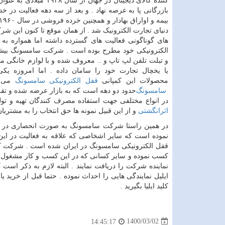
کننده کالای دیجیتال در جهان از سال ۸
بازرگانی پا به عرصه نهاد . و بعد از سه دهه فعالیت در خ
دنیای تجارت الکترونیک شد . از همان موقع تا کنون این شر
های گوناگونی فعالیت های گسترده داشته اما همواره به 
الکترونیکی خود مطرح بوده است . شرکت سامسونگ بیش
و تبلت تلفن لپ تاپ و .. معروف شده و با لوازم خانگی مان
یا یخچال تجارت خود را سامان داده . اما امروزه یکی
محصولات این کمپانی
قفل الکترونیکی سامسونگ
می ب
سامسونگ
حدود دو دهه است که به بازار عرضه شده و تقری
در انواع مختلفی جهت استفاده مصرف کنندگان تهیه و تو
اثرانگشتی
و از این قبیل نمونه ها حق انتخاب را به مشتریان
در همین راستا شرکت سامسونگ به صورت انحصاری در 
نموده است که سایر اشخاصی که علاقه به فعالیت در این 
قفل الکترونیکی سامسونگ در ایران شده است . شرکت کارت 
کسب نموده و سایر کسانی که در این کسب و کار مشغول هستن
نماینده شرکت را دریافت نمایند . البته لازم به ذکر 
ایلیل نمایندگی هایی را احداث نموده . حتما قبل از خری
کلید ایلیا بگیرید .
1400/03/02
14:45:17