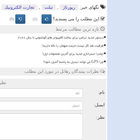
تگهای خبر:
رپورتاژ
,
تبلت
,
تجارت الكترونیك
,
این مطلب را می پسندید؟
(0)
(1)
تازه ترین مطالب مرتبط
دستور جدید ترامپ برای ساخت کامپیوتر های کوانتومی تا سال ۲۰۲۸
ظرفیت نقد اگر نیست حرمت میهمان را نگه دارید!
اولترا استراتژی جدید برای آخرین محصولات اپل!
چرا GPS می تواند تبدیل به پاشنه آشیل شود؟
نظرات بینندگان رهاتل در مورد این مطلب
نظر
نام:
ایمیل:
نظر: