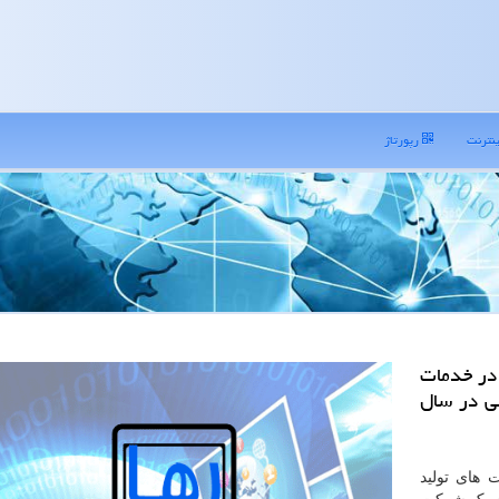
نترنت
رپورتاژ
در خدمات
شی در سال
 های تولید