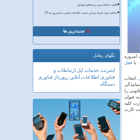
قابل اعتمادترین برندهای موبایل
ساخت پلت فرم ایرانی تست اقدامات مخرب سایبری به AI
جدیدترین ها
تگهای رهاتل
 امروزه
یا
قفل
اینترنت
خدمات
اپل
ارتباطات و
فناوری اطلاعات
آنلاین
رپورتاژ
فناوری
ی
انتخاب
دستگاه
مایندگی
نونی را
ه عنوان
رت کلید
کت کارت