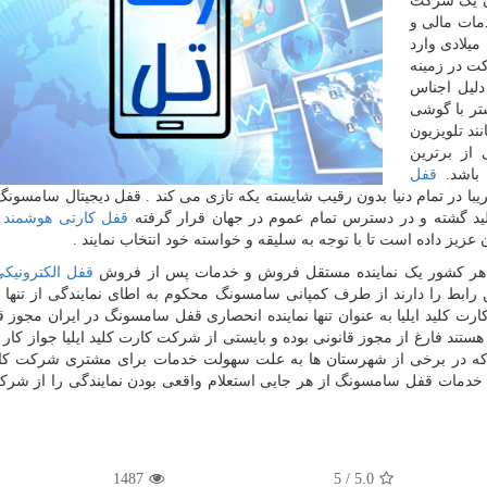
۱۹۳ میلادی به عنوان یک شرکت
دمات مالی و
بیمه و اواراق بهادار و همچنین خرده فروشی در سال ۱۹۶۰ میلادی وارد
کت در زمینه
دلیل اجناس
تر با گوشی
ند تلویزیون
 از برترین
اشد.
قفل
با در تمام دنیا بدون رقیب شایسته یکه تازی می کند . قفل دیجیتال سامسونگ
لید گشته و در دسترس تمام عموم در جهان قرار گرفته
قفل کارتی هوشمند
.
 عزیز داده است تا با توجه به سلیقه و خواسته خود انتخاب نمایند .
هر کشور یک نماینده مستقل فروش و خدمات پس از فروش
قفل الکترونیک
رابط را دارند از طرف کمپانی سامسونگ محکوم به اطای نمایندگی از تنها ن
کلید ایلیا به عنوان تنها نماینده انحصاری قفل سامسونگ در ایران مجوز قا
د فارغ از مجوز قانونی بوده و بایستی از شرکت کارت کلید ایلیا جواز کار ب
است که در برخی از شهرستان ها به علت سهولت خدمات برای مشتری شرکت کا
د یا خدمات قفل سامسونگ از هر جایی استعلام واقعی بودن نمایندگی را از شر
1487
5
/
5.0