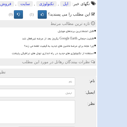
تگهای خبر:
اپل
,
تكنولوژی
,
سایت
,
فروش
این مطلب را می پسندید؟
(0)
(1)
تازه ترین مطالب مرتبط
قابل اعتمادترین برندهای موبایل
قابلیت جنجالی Google Earth یکروز بعد از عرضه غیرفعال شد
چرا عجله برای عرضه ماشین های جدید به کیفیت لطمه می زند؟
استفاده از تکنولوژی های جدید در راه اندازی تونل های ترافیکی پایتخت
نظرات بینندگان رهاتل در مورد این مطلب
نظر
نام:
ایمیل:
نظر: