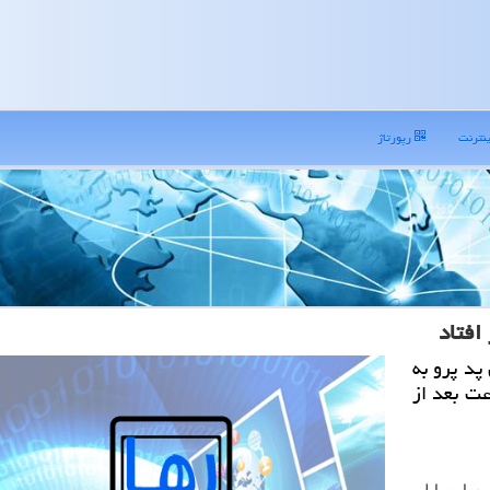
نترنت
رپورتاژ
افتاد
پد پرو به
عت بعد از