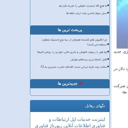
ما هیچ گاه اینترنت حقیقی را تجربه نکردیم
نسل سوم شاسی بلند ارباب حلقه ها
پربحث ترین ها
چرا کامیون های کشنده همزمان از سه نوع لاستیک متفاوت
استفاده می کنند؟
چه طور با ریموت خاموش و باتری خالی، خودرو را روشن کنیم؟
اقد این تکنولوژی جدید
قابل اعتمادترین برندهای موبایل
ساخت پلت فرم ایرانی تست اقدامات مخرب سایبری به AI
 دلار در
جدیدترین ها
ین شرکت
تگهای رهاتل
اینترنت
خدمات
اپل
ارتباطات و
فناوری اطلاعات
آنلاین
رپورتاژ
فناوری