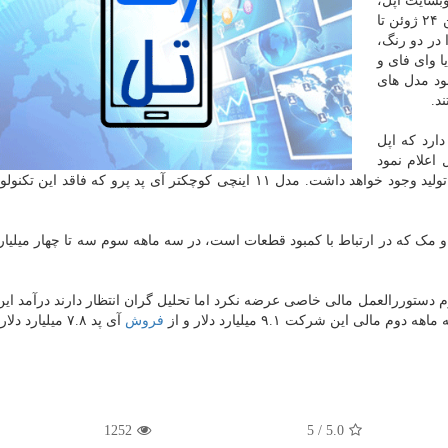
وبسایت اپل،
زمان تحویل حدودا همه مدل های آی پد پرو ۱۲.۹ اینچی بین ۲۴ ژوئن تا
 در دو رنگ،
 وای فای و
شود مدل های
ل ۱۲.۹ اینچی آی پد پرو یک صفحه نمایش مینی LED دارد که اپل
 در آوریل اعلام نمود
تولید این صفحه نمایشها دشوار است و احیانا مشکلاتی در تولید وجود خواهد داشت. مدل ۱۱ اینچی کوچکتر آی پد پرو که ف
 و مک که در ارتباط با کمبود قطعات است، در سه ماهه سوم سه تا چهار میلیارد
ستوررالعمل مالی خاصی عرضه نکرد اما تحلیل گران انتظار دارند درآمد ا
فروش
آی پد ۷.۸ میلیارد دلار بود.
1252
5
/
5.0