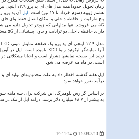
به گزارش رهاتل به نقل از ایسنا، طبق اطلاعات مندرج در 
هشتم ژوییه (سوم خرداد تا ۱۷ تیر) است.
اپل
آی پد پرو را
پنج ظرفیت و حافظه داخلی و امکان اتصال فقط وای فای یا
۵G می فروشد. تنها مدلهایی که زودتر تحویل داده می 
دارای حافظه داخلی دو ترابایت و بدون پشتیبانی از ۵G هستند.
مد
آنرا نمایشگر لیکوئید رتینا XDR نامیده است. اپل
است، در ماه مه عرضه می شود.
اپل هفته گذشته اخطار داد به علت محدودیتهای تولید آی پد
درآمد ضرر خواهد نمود.
بر اساس گزارش بلومبرگ، این شرکت برای سه ماهه سوم د
به بیشتر از ۶۸.۷ میلیارد دلار برسد. درآمد اپل از مک در سه ماهه دوم مالی این شرکت ۹.۱ میلیارد دلار و از
1400/02/13
19:11:24