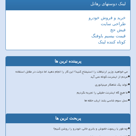
لینک دوستهای رهاتل
خرید و فروش خودرو
طراحی سایت
فیش حج
قیمت بیسیم باوفنگ
کوتاه کننده لینک
پربیننده ترین ها
می خواهید وزیر ارتباطات را استیضاح کنید؟ این کار را انجام دهید اما دولت در مقابل استفاده
مردم از اینترنت کوتاه نمی آید
تولد یک شاهکار مینیاتوری
ما هیچ گاه اینترنت حقیقی را تجربه نکردیم
نسل سوم شاسی بلند ارباب حلقه ها
پربحث ترین ها
چه طور با ریموت خاموش و باتری خالی، خودرو را روشن کنیم؟