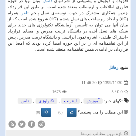
افزوده و دیجیتال و پشتیبانی از شرکتهای
دانش
بنیان نوپا در حوزه
فناوری اطلاعات و ارتباطات منعقد شده است. بر طبق این قرارداد،
چندین همکاری مشترک در جهت توسعه‌ی نسل پنجم
تلفن
همراه
(۵G) و ایجاد زیرساخت های نسل ششم (۶G) شروع شده است که از
میان آنها می توان به تأسیس آزمایشگاه تکنولوژی های جدید برای
شبکه های نسل آینده در دانشگاه تربیت مدرس و امضای قرارداد
«اشتراک طیفی» اشاره نمود. ایرانسل و دانشگاه تربیت مدرس، پیش
از این تفاهمنامه ای را در این حوزه امضا کرده بودند که امضا این
قرارداد، در ادامه‌ی همین تفاهمنامه منعقد شده است.
منبع:
رهاتل
1399/11/30
11:46:20
1675
5
/
0.0
تگهای خبر:
آموزش
,
اینترنت
,
تكنولوژی
,
تلفن
این مطلب را می پسندید؟
(0)
(0)
تازه ترین مطالب مرتبط