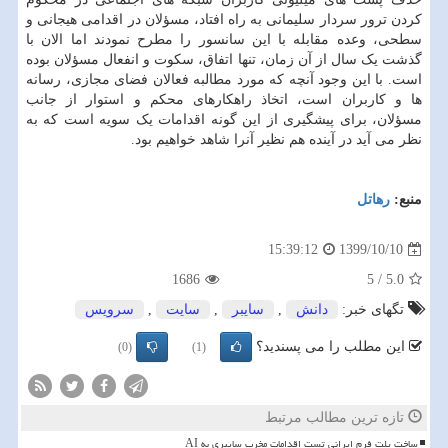
کردن ترور سردار سلیمانی به راه افتاد، مسؤلان در اقدامی هیجانی و
سطحی، وعده مقابله با این سانسور را مطرح نمودند اما الان با
گذشت یک سال از آن زمان، تنها اتفاق، سکوت و انفعال مسؤلان بوده
است. با این وجود آنچه که مورد مطالبه فعالان فضای مجازی، رسانه
ها و کاربران است، اتخاذ راهکارهای محکم و استوار از جانب
مسؤلان، برای پیشگیری از این گونه اقدامات یک سویه است که به
نظر می آید در آینده هم نظیر آنرا شاهد خواهیم بود.
منبع:
رهاتل
1399/10/10
15:39:12
1686
5
/
5.0
تگهای خبر:
دانش
,
سایبر
,
سایت
,
سرویس
این مطلب را می پسندید؟
(0)
(1)
تازه ترین مطالب مرتبط
ساخت پلت فرم ایرانی تست اقدامات مخرب سایبری به AI