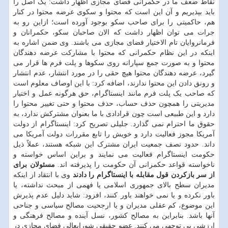
نقاط ضعف ما در حکمرانی فضای مجازی اظهار داشت: یک اصل را
باید بپذیریم و آن این است که محتوا و سکوی عرضه محتوا در کنار
هم، حاکمیتی را برای صاحب سکو بوجود آورده است؛ ازاین رو به
جرات می توان اظهار داشت که الان صاحبان سکو، حکمرانان و
فرمانروایان تام الاختیار فضای مجازی می باشند. وی ضمن اشاره به
اینکه در این نظام حکمرانی که محتوا با مشارکت عرضه دهندگان
محتوا و به صورت جمع سپارانه روی سکوها و پلت فرم ها قرار می
گیرد، عرضه دهندگان محتوا هیچ حقی را در مورد انتشار، عدم انتشار
و رونق دادن این محتوا ندارند، اضافه کرد: با این اوصاف معلوم است
که صاحب یک پلت فرم مانند اینستاگرام، حق هرگونه عمل و اختیار
مدیریتی را همچون حذف حساب، حذف محتوا و حتی تغییر محتوا را
دارد و این طبیعی است چون قرادادی با ما بعنوان مشترکش ندارد، به
حقوق ما احترام نمی گذارد. جلیلی تصریح کرد: اینستاگرام از دولت
آمریکا مجوز فعالیت دارد و خویش را تابع مقررات دولت آمریکا می
داند. حدود نصف جمعیت ایران مشترک این شبکه هستند، عملاً ذیل
حکومت اینستاگرام فعالیت می نمایند و براین اساس خواسته و
ناخواسته قواعد حکمرانی آن حکومت را پذیرفته اند.
مسئولان برای
از سر بازکردن قول مقابله با اینستاگرام را دادند
وی با انتقاد از اینکه
مدیران سطح بالای جمهوری اسلامی یا فهمی از مبحث نداشته، یا
باور نکرده و یا نمی خواهند باور کنند، افزود: شاید دلیل عدم پذیرش
این موضوع، کم عقلی مدیران و یا ارجحیت مصالح سیاسی و جناحی
آنها باشد. بنابراین به مصالح کشور، نسل آینده و مصالح فرهنگی و
ارزشی بی توجهی می کنند. عضو حقیقی شورایعالی فضای مجازی در