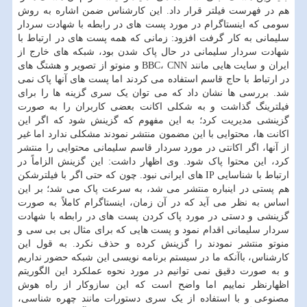
هم در فهرست فیلتر قرار داد. این کارشناس ضمن اشاره به روش
سومی که اینستاگرام در مورد پست های در رابطه با شهادت سردار
سلیمانی به کار گرفت افزود: زمانی که همه پست های در ارتباط با
شهادت سردار سلیمانی در حال پاک شدن بود، شبکه های خارج از
ایران و سایت هایی مانند BBC، CNN و منوتو از تصویر و هشتگ های
در ارتباط با حاج قاسم استفاده می کردند اما پست های آنها پاک نمی
شد. بررسی ها نشان داد که می توان یک سری گزینه ها را برای
فیلترینگ گذاشت و به شکلی اکانت بعضی کاربران را به صورت
گزینشی مدیریت کرد؛ به این مفهوم که گزینش شود که اگر این
اکانت ها، محتوایی با این مضمون منتشر نمودند مشکلی ندارد اما غیر
از آنها، اگر اکانتی در مورد سردار قاسم سلیمانی محتوایی را منتشر
کرد، این محتوا پاک شود. وی اظهار داشت: این گزینش الزاماً در
ارتباط با شناسایی IP های ایرانی نبود. چون که حتی اگر با فیلترشکن
هم پستی در اینباره منتشر می شد، به سرعت پاک می شد؛ بر این
اساس به نظر می آید که در آن زمان، اینستاگرام کاملاً به صورت
گزینشی و دستی در مورد پاک کردن پست های در رابطه با شهادت
سردار سلیمانی اقدام نمود و پست هایی که برای مثال بی بی سی و
منوتو منتشر نمودند را گزینش کرده و حذف نکرد. به قول این
کارشناس، باآنکه ما در سیستم برنامه نویسی این شبکه حضور نداریم
و به صورت دقیق نمی توانیم در مورد نحوه عملکرد این الگوریتم
اظهارنظر نماییم اما واضح است که این سازوکار از راه هوش
مصنوعی و با استفاده از یک سری دستورات مانند چهره شناسی،