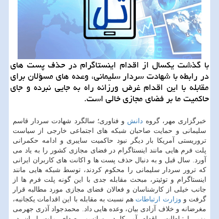
با گذشت یکسال از اقدام اینستاگرام در حذف پست های
در رابطه با شهادت سردار سلیمانی، وعده های مسؤلان برای
مقابله با این اقدام غرض ورزانه راه به جایی نبرده و جای
حاکمیت ما بر فضای مجازی خالی است.
خبرگزاری مهر، گروه
دانش
و فناوری؛ سالگرد شهادت سردار قاسم
سلیمانی و حمایت صاحبان شبکه های اجتماعی خارجی از سیاست
تروریستی آمریکا بار دیگر نبود حاکمیت سایبری و ادامه حکمرانی
پلت فرم هایی مانند اینستاگرام در فضای مجازی کشور را به یاد می
آورد. سال قبل و به دنبال حذف پست ها و اکانت های کاربران ایرانی
که ترور سردار سلیمانی را محکوم کردند، توسط شبکه هایی مانند
اینستاگرام و توئیتر، مبحث مقابله جدی با این گونه پلت فرم ها از
جانب خیلی از کارشناسان و فعالان فضای مجازی مورد مطالبه قرار
گرفت و
وزارت ارتباطات
هم نسبت به مقابله با این اقدامات یکجانبه،
مغرضانه و خلاف آزادی بیان، وعده هایی داد. محمدجواد آذری جهرمی
وزیر ارتباطات، اقدام آمریکا در سانسور صدای ملت ایران در