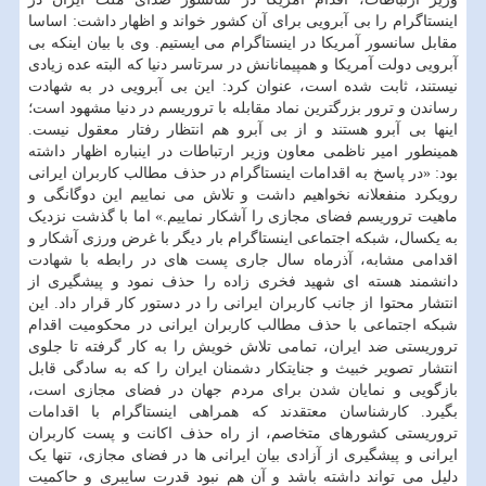
اینستاگرام را بی آبرویی برای آن کشور خواند و اظهار داشت: اساسا
مقابل سانسور آمریکا در اینستاگرام می ایستیم. وی با بیان اینکه بی
آبرویی دولت آمریکا و همپیمانانش در سرتاسر دنیا که البته عده زیادی
نیستند، ثابت شده است، عنوان کرد: این بی آبرویی در به شهادت
رساندن و ترور بزرگترین نماد مقابله با تروریسم در دنیا مشهود است؛
اینها بی آبرو هستند و از بی آبرو هم انتظار رفتار معقول نیست.
همینطور امیر ناظمی معاون وزیر ارتباطات در اینباره اظهار داشته
بود: «در پاسخ به اقدامات اینستاگرام در حذف مطالب کاربران ایرانی
رویکرد منفعلانه نخواهیم داشت و تلاش می نماییم این دوگانگی و
ماهیت تروریسم فضای مجازی را آشکار نماییم.» اما با گذشت نزدیک
به یکسال، شبکه اجتماعی اینستاگرام بار دیگر با غرض ورزی آشکار و
اقدامی مشابه، آذرماه سال جاری پست های در رابطه با شهادت
دانشمند هسته ای شهید فخری زاده را حذف نمود و پیشگیری از
انتشار محتوا از جانب کاربران ایرانی را در دستور کار قرار داد. این
شبکه اجتماعی با حذف مطالب کاربران ایرانی در محکومیت اقدام
تروریستی ضد ایران، تمامی تلاش خویش را به کار گرفته تا جلوی
انتشار تصویر خبیث و جنایتکار دشمنان ایران را که به سادگی قابل
بازگویی و نمایان شدن برای مردم جهان در فضای مجازی است،
بگیرد. کارشناسان معتقدند که همراهی اینستاگرام با اقدامات
تروریستی کشورهای متخاصم، از راه حذف اکانت و پست کاربران
ایرانی و پیشگیری از آزادی بیان ایرانی ها در فضای مجازی، تنها یک
دلیل می تواند داشته باشد و آن هم نبود قدرت سایبری و حاکمیت