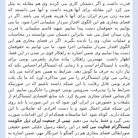
قدرت داشت و اگر دشمنان کاری می کردند وی هم مقابله به مثل
می کرد. این مقابله برای آنها هزینه داشت و آنها می دانستند که
صدمه زدن مردم ایران برای آنها با هزینه همراه می باشد. اگر در
فضای مجازی هم این الگوی اقتدار سردار سلیمانی اجرا شود، ما می
توانیم به حقوقمان دست پیدا نماییم. شهید قاسم سلیمانی با قدرت
وارد میدان عمل می شد. بنابراین دشمنان نمی توانستند در محاسبات
و عملیات شان، وی را نادیده بگیرند. اگر در فضای مجازی هم این
الگوی اقتدار سردار سلیمانی اجرا شود، ما می توانیم به حقوقمان
دست پیدا نماییم وی ضمن اشاره به راهکار قوی تر شدن در این فضا،
اظهار داشت: مهمترین راهکار، پیاده سازی پلتفرمی بومی برای
رقابت با اینستاگرام است و تا زمانی که اینستاگرام احساس نکند که
نیاز دارد به حرف ما گوش دهد، شرایط به همین نحو ادامه می یابد.
زمانی می توان اینستاگرام را سر میز مذاکره آورد که ما یک پلت
فرم بومی قابل رقابت با این شبکه داشته باشیم که در صورتیکه
شرایط ما را نپذیرفت، سرویس بومی خویش را جایگزین نماییم. این
کارشناس فضای مجازی تصریح کرد: باید منابع اقتصادی اینستاگرام از
تبلیغات و حضورش در ایران کور شود که در این صورت یا باید روی
این شبکه فیلتر اعمال شود و یا دست افرادی که تعاملاتی با این
شبکه دارند، کوتاه شود. اما متاسفانه هیچکدام از این اقدامات صورت
نمی گیرد و فقط بیانیه می دهیم.
نیمی از جمعیت ایران ذیل حکومت
اینستاگرام فعالیت می کنند
در این رابطه رسول جلیلی عضو حقیقی
شورایعالی فضای مجازی هم در گفتگو با خبرنگار مهر، ضمن اشاره به