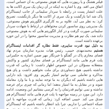
فیلتر هشتگ و یا ریپورت هایی که هوش مصنوعی به آن حساس است،
اتفاق می افتد. وی با اشاره به اینکه در آن زمان یک سری اکانت ها به
علت انتشار پست در رابطه با سردار سلیمانی از جانب اینستاگرام
پاک شد اما بازگشت و یک سری از اکانت ها دیگر بازنگشت، تصریح
کرد: به نظر می آید، علاوه بر به کارگیری الگوریتم هوش مصنوعی،
یک مدیریتی روی سانسور کردن محتواهای در ارتباط با شهادت سردار
سلیمانی صورت گرفت و در کنار الگوریتم هایی که به هوش مصنوعی
داده شد، یک تیم هم نظارت و مدیریت سانسور محتوا را در این حوزه
برعهده داشته است.
به دلیل نبود قدرت سایبری، فقط نظاره گر اقدامات اینستاگرام
هستیم
محمدمهدی حبیبی، رئیس هیات مدیره سازمان مردم نهاد
فضای مجازی پاک در گفتگو با خبرنگار مهر ضمن اشاره به حکمرانی
پلت فرم هایی مانند اینستاگرام بر فضای مجازی کشور و واکنش
منفعلانه مسؤلان در این خصوص اظهار داشت: تا زمانی که قدرت
نداشته باشیم، هیچ دستاوردی برای ملت نخواهیم داشت و پای هیچ
مذاکره و تعاملی نمی توانیم امتیاز بگیریم. وی افزود: باید دارایی
هایی داشته باشیم که دیگران به ما توجه نمایند و با ما وارد معامله
شوند و در مقابل به ما امتیاز بدهند؛ اما زمانی که چیزی برای عرضه
نداشته و نمی توانیم قدرتمان را به کرسی بنشانیم این وضعیت، ادامه
دارد. این مورد در زمینه مواجهه با پلت فرم هایی مانند اینستاگرام هم
صدق می کند. حبیبی اضافه کرد: زمانی که قدرت مواجهه با این
شبکه اجتماعی را نداریم، چرا باید انتظار داشته باشیم که اینستاگرام
به خواسته های ما اهمیت دهد و با ما وارد مذاکره شود. وی تصریح