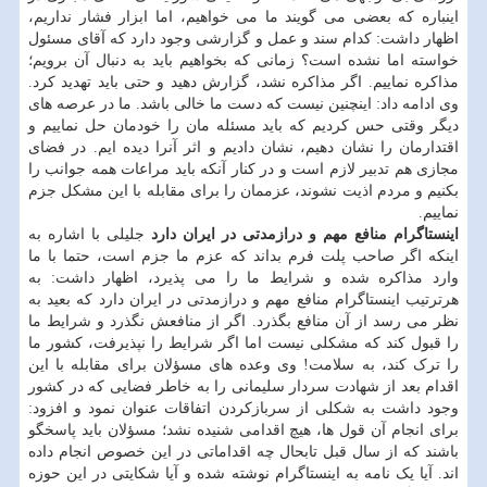
اینباره که بعضی می گویند ما می خواهیم، اما ابزار فشار نداریم،
اظهار داشت: کدام سند و عمل و گزارشی وجود دارد که آقای مسئول
خواسته اما نشده است؟ زمانی که بخواهیم باید به دنبال آن برویم؛
مذاکره نماییم. اگر مذاکره نشد، گزارش دهید و حتی باید تهدید کرد.
وی ادامه داد: اینچنین نیست که دست ما خالی باشد. ما در عرصه های
دیگر وقتی حس کردیم که باید مسئله مان را خودمان حل نماییم و
اقتدارمان را نشان دهیم، نشان دادیم و اثر آنرا دیده ایم. در فضای
مجازی هم تدبیر لازم است و در کنار آنکه باید مراعات همه جوانب را
بکنیم و مردم اذیت نشوند، عزممان را برای مقابله با این مشکل جزم
نماییم.
اینستاگرام منافع مهم و درازمدتی در ایران دارد
جلیلی با اشاره به
اینکه اگر صاحب پلت فرم بداند که عزم ما جزم است، حتما با ما
وارد مذاکره شده و شرایط ما را می پذیرد، اظهار داشت: به
هرترتیب اینستاگرام منافع مهم و درازمدتی در ایران دارد که بعید به
نظر می رسد از آن منافع بگذرد. اگر از منافعش نگذرد و شرایط ما
را قبول کند که مشکلی نیست اما اگر شرایط را نپذیرفت، کشور ما
را ترک کند، به سلامت! وی وعده های مسؤلان برای مقابله با این
اقدام بعد از شهادت سردار سلیمانی را به خاطر فضایی که در کشور
وجود داشت به شکلی از سربازکردن اتفاقات عنوان نمود و افزود:
برای انجام آن قول ها، هیچ اقدامی شنیده نشد؛ مسؤلان باید پاسخگو
باشند که از سال قبل تابحال چه اقداماتی در این خصوص انجام داده
اند. آیا یک نامه به اینستاگرام نوشته شده و آیا شکایتی در این حوزه