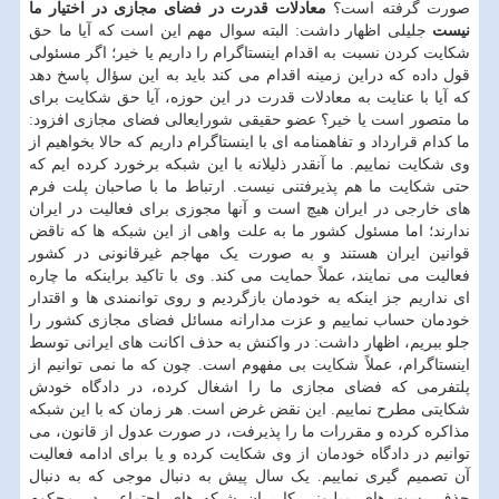
صورت گرفته است؟
معادلات قدرت در فضای مجازی در اختیار ما
نیست
جلیلی اظهار داشت: البته سوال مهم این است که آیا ما حق
شکایت کردن نسبت به اقدام اینستاگرام را داریم یا خیر؛ اگر مسئولی
قول داده که دراین زمینه اقدام می کند باید به این سؤال پاسخ دهد
که آیا با عنایت به معادلات قدرت در این حوزه، آیا حق شکایت برای
ما متصور است یا خیر؟ عضو حقیقی شورایعالی فضای مجازی افزود:
ما کدام قرارداد و تفاهمنامه ای با اینستاگرام داریم که حالا بخواهیم از
وی شکایت نماییم. ما آنقدر ذلیلانه با این شبکه برخورد کرده ایم که
حتی شکایت ما هم پذیرفتنی نیست. ارتباط ما با صاحبان پلت فرم
های خارجی در ایران هیچ است و آنها مجوزی برای فعالیت در ایران
ندارند؛ اما مسئول کشور ما به علت واهی از این شبکه ها که ناقض
قوانین ایران هستند و به صورت یک مهاجم غیرقانونی در کشور
فعالیت می نمایند، عملاً حمایت می کند. وی با تاکید براینکه ما چاره
ای نداریم جز اینکه به خودمان بازگردیم و روی توانمندی ها و اقتدار
خودمان حساب نماییم و عزت مدارانه مسائل فضای مجازی کشور را
جلو ببریم، اظهار داشت: در واکنش به حذف اکانت های ایرانی توسط
اینستاگرام، عملاً شکایت بی مفهوم است. چون که ما نمی توانیم از
پلتفرمی که فضای مجازی ما را اشغال کرده، در دادگاه خودش
شکایتی مطرح نماییم. این نقض غرض است. هر زمان که با این شبکه
مذاکره کرده و مقررات ما را پذیرفت، در صورت عدول از قانون، می
توانیم در دادگاه خودمان از وی شکایت کرده و یا برای ادامه فعالیت
آن تصمیم گیری نماییم. یک سال پیش به دنبال موجی که به دنبال
حذف پست های میلیونی کاربران شبکه های اجتماعی در محکوم