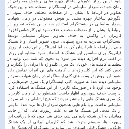
شود. ازاین رو از الگوریتم ساختار چهره مبتنی بر هوش مصنوعی در
زمان شهادت سردار سلیمانی در اینستاگرام استفاده شد و این شبکه
تصاویر در ارتباط با ایشان را از صفحات مختلف حذف نمود. از
الگوریتم ساختار چهره مبتنی بر هوش مصنوعی در زمان شهادت
سردار سلیمانی در اینستاگرام استفاده شد و این شبکه تصاویر در
ارتباط با ایشان را از صفحات مختلف حذف نمود این کارشناس افزود:
کاربران در واکنش به حذف تصاویر سردار سلیمانی توسط
اینستاگرام، مبادرت به درج پستهایی بدون تصویر ایشان و یا هشتگ
هایی در رابطه با نام ایشان کردند، اما اینستاگرام این دفعه از روش
فیلترینگ برای سانسور این هشتگ ها استفاده نمود. مشابه این روش
در اغلب نرم افزارها دیده می شود؛ به نحوی که شما می توانید در
تنظیمات کامنت های خودتان یک سری کلیدواژه یا افرادی را بگذارید و
تعیین کنید که این کلیدواژه ها یا کامنت های این افراد، نمایش داده
نشود. این روش در پست های کلی اینستاگرام در زمان شهادت سردار
سلیمانی دیده شد؛ به صورت کلی اینستاگرام یک سری فیلترهایی را
بوجود می آورد تا در صورتیکه کاربری از این هشتگ ها استفاده کرد،
آن پست حذف شود. وی اظهار داشت: همینطور در آن زمان کاربران
یک سری هشتگ هایی را منتشر نمودند که هیچ ارتباطی به نام سردار
سلیمانی نداشت و با نام هایی همچون سردار دل ها ترند شد؛ اما پس
از یک مدت، این هشتگ ها هم به علت ریپورت هایی که از جانب
معاندان به این شبکه داده می شد، حذف شد. چون که با دریافت این
ریپورت ها، سیستم متوجه شد که کاربران ایرانی از یک هشتگ
جایگزین هشتگ قبلی استفاده می نمایند و اینستاگرام آن هشتگ ها را