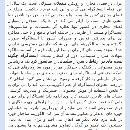
ایران در فضای مجازی و رویکرد منفعلانه مسؤلان است. یک سال از
این اقدام اینستاگرام می گذرد و این پلت فرم با حاکمیت مطلق بر
فضای مجازی کشور ما، پست ها و محتوایی که به ظن خود ناقض خط
مشی هایش است را فیلتر می کند. در حالیکه مسؤلان و متولیان
فضای مجازی در کشور تنها نظاره گر تصمیمات و سانسورهای
اینستاگرام هستند! از طرفی در حالیکه اقدام قاطع و یا حتی مذاکره
ای برای پذیرفتن قوانین و مقررات کشور با اینستاگرام صورت
نگرفته و ما به الگوریتم های این شبکه خارجی دسترسی نداریم،
حذف مجدد پست های کاربران توسط این پلت فرم در آستانه سالگرد
شهادت سردار سلیمانی، دور از انتظار نیست.
اینستاگرام چگونه
پست های در ارتباط با سردار سلیمانی را سانسور کرد
یک کارشناس
هوش مصنوعی در گفتگو با خبرنگار مهر در مورد سازوکارهای فنی که
شبکه اجتماعی اینستاگرام برای حذف پست های در رابطه با شهادت
سردار سلیمانی به کار گرفت، توضیح می دهد و می گوید: اتفاقی که
در رصد محتوای اینستاگرام از نظر الگوریتمی می افتد را می توان به
۳ بخش استفاده از هوش مصنوعی، فیلترینگ و مدیریت گزینشی
حساب های کاربری تقسیم کرد. وی ادامه داد: اینستاگرام برای چهره
هایی که قصد حذف کردن آنها را دارد از ابزارهای چهره نگاری با
هوش مصنوعی استفاده می نماید و از این طریق مبادرت به شناسایی
چهره های مدنظر و تصاویر مشابه آن می کند. الگوریتم ساختار چهره
در پلت فرم های دیگر هم اتفاق می افتد و برای مثال به دنبال
جستجوی یک عکس در
گوگل
، تصاویر مشابهی هم به ما پیشنهاد می