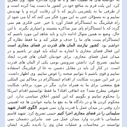
کرد: این پلت فرم به منافع خود در کشور ما دست پیدا کرده است و
از طرفی ما نه پلتفرمی داریم که با آن رقابت کرده و یا تهدیدش
نماییم و نه مسؤلان حتی به این مورد فکر می کنند که آیا می شود از
راه فیلترینگ به اینستاگرام فشار آورد یا خیر. حتی فکری هم نمی
گردد که با اینستاگرام پای میز مذاکره بنشینند و امتیازی بگیرند. با این
حال، وضع به همین منوال ادامه دارد و باید شاهد این مورد باشیم که
اینستاگرام پست های ما را حذف و فیلتر کند و ما فقط نظاره گر
خواهیم بود.
کشور نیازمند المان های قدرت در فضای مجازی است
این فعال فضای مجازی با اشاره به اینکه باید قوی تر باشیم و در
میدان عمل فضای مجازی، برای خودمان المان های قدرت ایجاد
نماییم، تصریح کرد: داشتن سرویس بومی یکی از المان های قدرت
است. در کنار آن باید در مقابل دشمن به جا از فیلترینگ استفاده
نماییم و قوی باشیم تا بتوانیم صحنه را عوض نماییم. وی اظهار داشت:
در غیر این صورت شکایت از اقدام اینستاگرام در محاکم بین المللی
هیچ منفعتی برای ما به همراه ندارد. مگر در مورد برجام، شکایت
حقوقی مطرح نشد؟ چه اتفاقی افتاد؟ ما فقط توانستیم اقدام امریکا
را محکوم نماییم و بگوییم که این کشور اخلاق سیاسی ندارد. این
محکوم کردن ها و در دادگاه ها به نفع ما بیانیه خواندن ها چه اهمیتی
دارد وقتی در میدان عمل با قدرت وارد نمی شویم.
الگوی اقتدار شهید
سلیمانی را در فضای مجازی اجرا کنیم
حبیبی تصریح کرد: شهید قاسم
سلیمانی با قدرت وارد میدان عمل می شد. بنابراین دشمنان نمی
توانستند در محاسبات و عملیات شان وی را نادیده بگیرند. ایشان