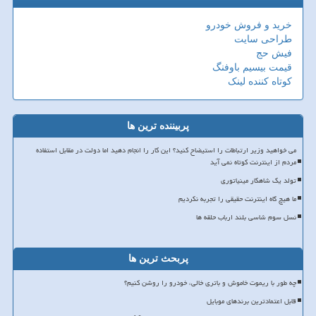
خرید و فروش خودرو
طراحی سایت
فیش حج
قیمت بیسیم باوفنگ
کوتاه کننده لینک
پربیننده ترین ها
می خواهید وزیر ارتباطات را استیضاح کنید؟ این کار را انجام دهید اما دولت در مقابل استفاده
مردم از اینترنت کوتاه نمی آید
تولد یک شاهکار مینیاتوری
ما هیچ گاه اینترنت حقیقی را تجربه نکردیم
نسل سوم شاسی بلند ارباب حلقه ها
پربحث ترین ها
چه طور با ریموت خاموش و باتری خالی، خودرو را روشن کنیم؟
قابل اعتمادترین برندهای موبایل