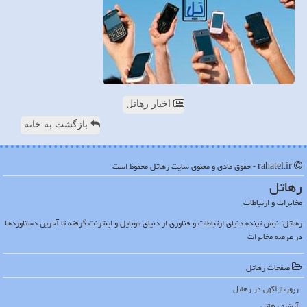
اخبار رهاتل
بازگشت به خانه
rahatel.ir - حقوق مادی و معنوی سایت رهاتل محفوظ است
رهاتل
مخابرات و ارتباطات
رهاتل: نبض تپنده دنیای ارتباطات و فناوری از دنیای موبایل و اینترنت گرفته تا آخرین دستاوردها
در عرصه مخابرات
صفحات رهاتل
رپورتاژآگهی در رهاتل
آرشیو رهاتل