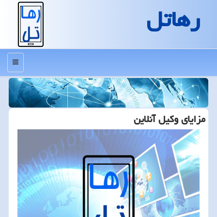
رهاتل
منو
مزایای وكیل آنلاین