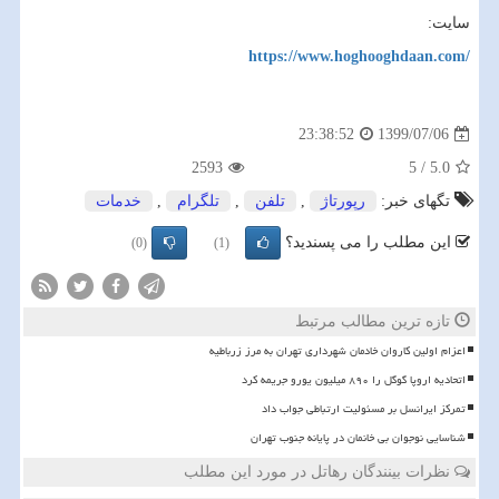
سایت:
https://www.hoghooghdaan.com/
1399/07/06
23:38:52
2593
5
/
5.0
تگهای خبر:
رپورتاژ
,
تلفن
,
تلگرام
,
خدمات
این مطلب را می پسندید؟
(0)
(1)
تازه ترین مطالب مرتبط
اعزام اولین کاروان خادمان شهرداری تهران به مرز زرباطیه
اتحادیه اروپا گوگل را ۸۹۰ میلیون یورو جریمه کرد
تمرکز ایرانسل بر مسئولیت ارتباطی جواب داد
شناسایی نوجوان بی خانمان در پایانه جنوب تهران
نظرات بینندگان رهاتل در مورد این مطلب