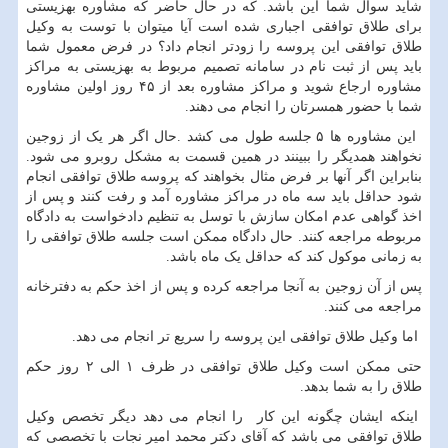
شاید سوال شما این باشد. که در حال حاضر که مشاوره بهزیستی
برای طلاق توافقی اجباری شده است آیا میتوان با توست به وکیل
طلاق توافقی این پروسه را زودتر انجام داد؟ در فرض معمول شما
باید پس از ثبت نام در سامانه تصمیم مربوط به بهزیستی به مراکز
مشاوره ارجاع شوید و مراکز مشاوره بعد از ۴۵ روز اولین مشاوره
شما با حضور همسرتان را انجام می دهند.
این مشاوره ها ۵ جلسه طول می کشد .حال اگر هر یک از زوجین
نخواهند همدیگر را ببینند در همین قسمت به مشکل روبرو می شود.
بنابراین اگر آنها بر فرض مثال بخواهند که پروسه طلاق توافقی انجام
شود حداقل باید سه ماه در مراکز مشاوره آمد و رفت کنند و پس از
اخذ گواهی عدم امکان سازش با توسل به تنظیم دادخواست به دادگاه
مربوطه مراجعه کنند. حال دادگاه ممکن است جلسه طلاق توافقی را
به زمانی موکول کند که حداقل یک ماه باشد.
پس از آن زوجین به آنجا مراجعه کرده و پس از اخذ حکم به دفترخانه
مراجعه می کنند.
اما وکیل طلاق توافقی این پروسه را سریع تر انجام می دهد.
حتی ممکن است وکیل طلاق توافقی در ظرف ۱ الی ۲ روز حکم
طلاق را به شما بدهد.
اینکه ایشان چگونه این کار را انجام می دهد دیگر تخصص وکیل
طلاق توافقی می باشد که آقای دکتر محمد امیر نجات با تخصصی که