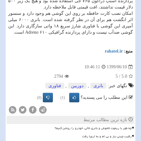
پردازنده اسنپ دراگون ۷۶۵ جی استفاده شده بود و هیچ یک زیر ۵۰۰
دلار قیمت نداشتند، افت قیمتی قابل ملاحظه دارد.
امکان نصب کارت حافظه بر روی این گوشی هم وجود دارد و سنسور
اثر انگشت هم برای آن در نظر گرفته شده است. باتری ۶۰۰۰ میلی
آمپری این گوشی با فناوری شارژ سریع ۱۸ واتی سازگاری دارد. این
گوشی ضدآب نیست و دارای پردازنده گرافیکی Adreno ۶۱۰ است.
منبع:
rahatel.ir
1399/06/10
10:46:11
2794
5
/
5.0
تگهای خبر:
باتری
,
دوربین
,
فناوری
این مطلب را می پسندید؟
(0)
(1)
تازه ترین مطالب مرتبط
چه طور با ریموت خاموش و باتری خالی، خودرو را روشن کنیم؟
رقیب چینی بنز و بی ام و به اروپا رفت