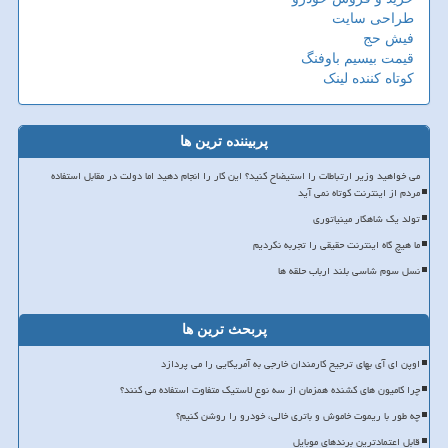
طراحی سایت
فیش حج
قیمت بیسیم باوفنگ
کوتاه کننده لینک
پربیننده ترین ها
می خواهید وزیر ارتباطات را استیضاح کنید؟ این کار را انجام دهید اما دولت در مقابل استفاده
مردم از اینترنت کوتاه نمی آید
تولد یک شاهکار مینیاتوری
ما هیچ گاه اینترنت حقیقی را تجربه نکردیم
نسل سوم شاسی بلند ارباب حلقه ها
پربحث ترین ها
اوپن ای آی بهای ترجیح کارمندان خارجی به آمریکایی را می پردازد
چرا کامیون های کشنده همزمان از سه نوع لاستیک متفاوت استفاده می کنند؟
چه طور با ریموت خاموش و باتری خالی، خودرو را روشن کنیم؟
قابل اعتمادترین برندهای موبایل