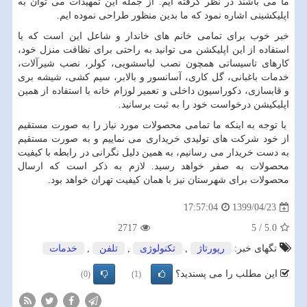
ما می باشند در نظر گرفته ایم. از جمله این تمهیدات می توان به
اپلیکشینی اشاره نمود که ما بدین منظور طراحی نموده ایم.
خبر خوب برای تمامی خانم های خاندار و شاعل این است که با
استفاده از این اپلیکشن می توانید به راحتی برای نظافت منزل خود،
کارهای تاسیساتی همچون نصب لباسشویی، کولر، نصب شیرآلات،
خدمات باغبانی، گل کاری، آسانسور و بالابر، سیم کشی، شیشه بری
و قابسازی، دکوراسیون داخلی و تعمیر لوزام خانه با استفاده از همین
اپلیکیشن درخواست خود را به ثبت برسانید.
با توجه به اینکه ما تمامی محصولات مورد نیاز را به صورت مستقیم
از خود شرکت های تولیدی خریداری می نماییم و به صورت مستقیم
به دست خریدار می رسانیم، به همین دلیل نگرانی در رابطه با کیفیت
محصولات به صفر خواهد رسید. لازم به ذکر است که ارسال
محصولات برای شهرستان نیز با همان کیفیت تهران خواهد بود.
1399/04/23
17:57:04
2717
5
/
5.0
تگهای خبر:
رپورتاژ
,
تكنولوژی
,
تلفن
,
خدمات
این مطلب را می پسندید؟
(0)
(1)