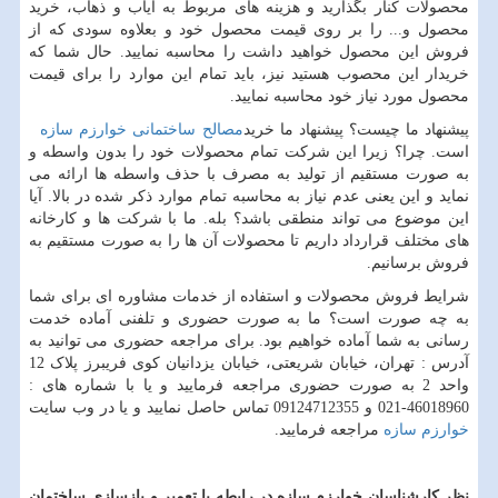
محصولات کنار بگذارید و هزینه های مربوط به ایاب و ذهاب، خرید
محصول و... را بر روی قیمت محصول خود و بعلاوه سودی که از
فروش این محصول خواهید داشت را محاسبه نمایید. حال شما که
خریدار این محصوب هستید نیز، باید تمام این موارد را برای قیمت
محصول مورد نیاز خود محاسبه نمایید.
پیشنهاد ما چیست؟ پیشنهاد ما خرید
مصالح ساختمانی خوارزم سازه
است. چرا؟ زیرا این شرکت تمام محصولات خود را بدون واسطه و
به صورت مستقیم از تولید به مصرف با حذف واسطه ها ارائه می
نماید و این یعنی عدم نیاز به محاسبه تمام موارد ذکر شده در بالا. آیا
این موضوع می تواند منطقی باشد؟ بله. ما با شرکت ها و کارخانه
های مختلف قرارداد داریم تا محصولات آن ها را به صورت مستقیم به
فروش برسانیم.
شرایط فروش محصولات و استفاده از خدمات مشاوره ای برای شما
به چه صورت است؟ ما به صورت حضوری و تلفنی آماده خدمت
رسانی به شما آماده خواهیم بود. برای مراجعه حضوری می توانید به
آدرس : تهران، خیابان شریعتی، خیابان یزدانیان کوی فریبرز پلاک 12
واحد 2 به صورت حضوری مراجعه فرمایید و یا با شماره های :
46018960-021 و 09124712355 تماس حاصل نمایید و یا در وب سایت
خوارزم سازه
مراجعه فرمایید.
نظر کارشناسان خوارزم سازه در رابطه با تعمیر و بازسازی ساختمان