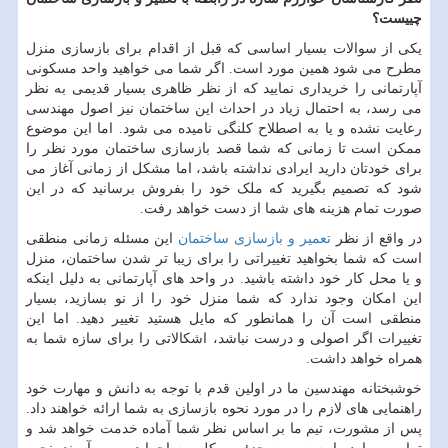
چییست؟
یکی از سوالات بسیار اساسی که قبل از اقدام برای بازسازی منزل
مطرح می شود همین مورد است. اگر شما می خواهید واحد مسکونی
آپارتمانی را خریداری نمایید که از نظر ظاهری بسیار قدیمی به نظر
می رسد، به احتمال زیاد در احداث این ساختمان نیز اصول مهندسی
رعایت نشده و یا به اصطلاح کلنگی نامیده می شود. اما این موضوع
ممکن است تا زمانی که شما قصد بازسازی ساختمان مورد نظر را
برای خودتان دارید ایرادی نداشته باشد، اما مشکل از زمانی آغاز می
شود که تصمیم بگیرید که ملک خود را بفروش برسانید که در این
صورت تمام هزینه های شما از دست خواهد رفت.
در واقع از نظر
تعمیر و بازسازی ساختمان
این مسئله زمانی منطقی
است که شما بخواهید تغییراتی را برای زیبا تر شدن ساختمان، منزل
و یا محل کار خود داشته باشید. در واحد های آپارتمانی به دلیل اینکه
این امکان وجود ندارد که شما منزل خود را از نو بسازید، بسیار
منطقی است آن را همانطور که مایل هستید تغییر دهید. اما این
تغییرات اگر اصولی و درست نباشد، اشکالاتی را برای سازه شما به
همراه خواهد داشت.
خوشبختانه مهندسین ما در اولین قدم با توجه به دانش و مهارت خود
راهنمایی های لازم را در مورد نحوه بازسازی به شما ارائه خواهند داد.
پس از مشورت، تیم ما بر اساس نظر شما آماده خدمت خواهد شد و