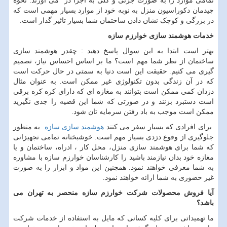
تمامی موارد را به صورت جزئی و کلی به اجرا در می آورند. نحوه
چیدمان دکوراسیون منزل به نوبه خود از موارد بسیار مهمی است که
در بزرگی و کوچک نشان دادن ساختمان شما بسیار تاثیر گذار است.
خدمات هوشمند سازی خوارزم سازه
بهتر است ابتدا به این سوال پاسخ دهید : چقدر هوشمند سازی
ساختمان از نظر شما مهم است؟ ما بر اساس احساس نیاز، تصمیم
گیری می کنیم. حقیقت این است دنیا به سمتی در حال حرکت است
که در آن زندگی بدون تکنولوژی غیر ممکن است. به عنوان مثال
دزدان کمی ممکن است بتوانند به مغازه ای که دارای کره کره برقی
است دستبرد بزنند و در صورتی که شما این قضیه را جدی نگیرید
ممکن است موجب به باد رفتن سرمایه تان شود.
برای افرادی که بسیار سفر می کنند
هوشمند سازی سازه
به منظور
جلوگیری از وقوع دزدی بسیار مهم است. خوشبختانه تمامی تجهیزانی
که شما برای هوشمند سازی منزل، محل کار ، ادراه، ساختمان و یا
مغازه خود بدان نیازمند باشید را کارشناسان خوارزم سازه با مشاوره
به شما معرفی خواهند نمود. همچنین این مواد و ابزار را به صورت
غیر حضوری به شما ارائه خواهند نمود.
آیا فروش محصولات شرکت خوارزم سازه منحصر به تهران می
باشد؟
ما تهمیداتی برای کلیه کسانی که مایل به استفاده از خدمات شرکت