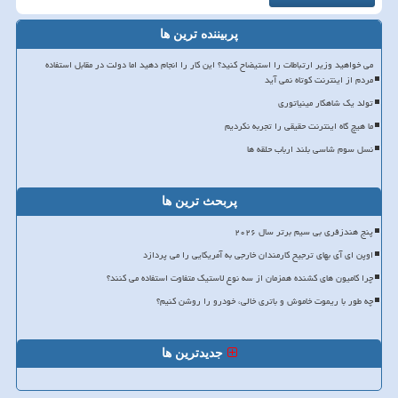
پربیننده ترین ها
می خواهید وزیر ارتباطات را استیضاح کنید؟ این کار را انجام دهید اما دولت در مقابل استفاده
مردم از اینترنت کوتاه نمی آید
تولد یک شاهکار مینیاتوری
ما هیچ گاه اینترنت حقیقی را تجربه نکردیم
نسل سوم شاسی بلند ارباب حلقه ها
پربحث ترین ها
پنج هندزفری بی سیم برتر سال ۲۰۲۶
اوپن ای آی بهای ترجیح کارمندان خارجی به آمریکایی را می پردازد
چرا کامیون های کشنده همزمان از سه نوع لاستیک متفاوت استفاده می کنند؟
چه طور با ریموت خاموش و باتری خالی، خودرو را روشن کنیم؟
جدیدترین ها