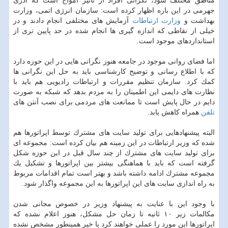
مناطق مختلف شود، نگرانی افراد از تاثیر امواج است كه آذری
جهرمی در این باره اظهار كرده است: سازمان انرژی اتمی، وزارت
بهداشت و
وزارت ارتباطات
آزمایش های مختلفی انجام دادند و در
خیلی از نقاطی كه اندازه گیری ها انجام شده در حد پایین تری از
استانداردهای موجود است.
اما فضای روانی موجود در جامعه هنوز نگرانی هایی در این حوزه دارد
كه با اطلاع رسانی و توضیح كارشناسی باید به حل این نگرانی ها
كمك كرد. سازمان تنظیم مقررات و ارتباطات رادیویی هم باید با
نظارت های دایمی این اطمینان را به مردم بدهد كه شبكه به صورت
دایم در حال پایش است تا ممانعت های مردمی برای نصب آنتن های
تلفن
همراه كاهش یابد.
البته پیشنهادهایی برای تولید سایت های مشترك توسط اپراتورها هم
شده كه وزیر ارتباطات در این زمینه هم بیان كرده است: مجموعه ای
برای تولید سایت های مشترك از چند سال قبل در این حوزه شكل
گرفته است كه باید با هماهنگی بیشتر بین اپراتورها و تشكیل یك
مجموعه مشترك ادامه داشته باشد و بهتر است تمام اقدامات مربوط
به راه اندازی سایت های این اپراتورها به این مجموعه واگذار شود.
با وجود این با عنایت به پیشنهاد وزیر در خصوص مجانی شدن
مكالمات زیر ۱۰ ثانیه تا زمان حل مشكل، هنوز اعلام نشده كه
اپراتورها این مورد را عملی خواهند كرد یا خیر همینطور مشخص نشده