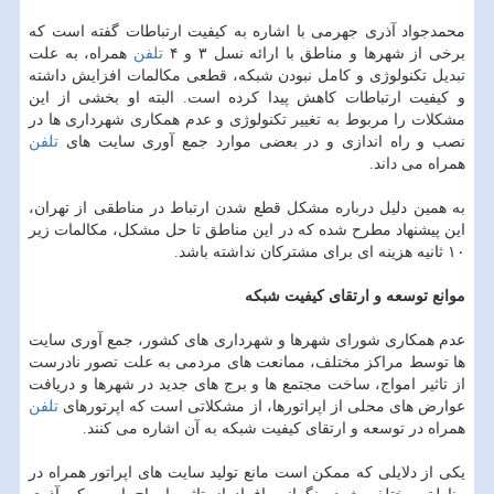
محمدجواد آذری جهرمی با اشاره به كیفیت ارتباطات گفته است كه
برخی از شهرها و مناطق با ارائه نسل ۳ و ۴
تلفن
همراه، به علت
تبدیل تكنولوژی و كامل نبودن شبكه، قطعی مكالمات افزایش داشته
و كیفیت ارتباطات كاهش پیدا كرده است. البته او بخشی از این
مشكلات را مربوط به تغییر تكنولوژی و عدم همكاری شهرداری ها در
نصب و راه اندازی و در بعضی موارد جمع آوری سایت های
تلفن
همراه می داند.
به همین دلیل درباره مشكل قطع شدن ارتباط در مناطقی از تهران،
این پیشنهاد مطرح شده كه در این مناطق تا حل مشكل، مكالمات زیر
۱۰ ثانیه هزینه ای برای مشتركان نداشته باشد.
موانع توسعه و ارتقای كیفیت شبكه
عدم همكاری شورای شهرها و شهرداری های كشور، جمع آوری سایت
ها توسط مراكز مختلف، ممانعت های مردمی به علت تصور نادرست
از تاثیر امواج، ساخت مجتمع ها و برج های جدید در شهرها و دریافت
عوارض های محلی از اپراتورها، از مشكلاتی است كه اپرتورهای
تلفن
همراه در توسعه و ارتقای كیفیت شبكه به آن اشاره می كنند.
یكی از دلایلی كه ممكن است مانع تولید سایت های اپراتور همراه در