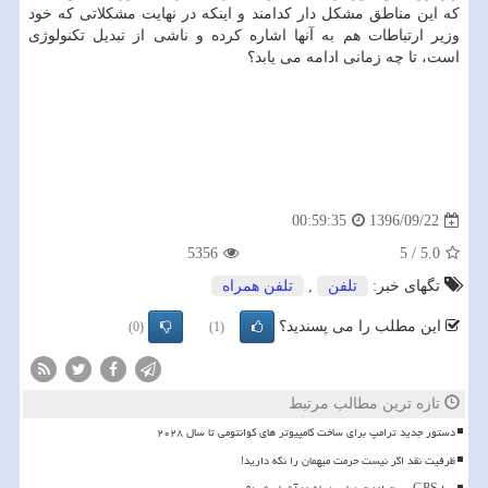
كه این مناطق مشكل دار كدامند و اینكه در نهایت مشكلاتی كه خود
وزیر ارتباطات هم به آنها اشاره كرده و ناشی از تبدیل تكنولوژی
است، تا چه زمانی ادامه می یابد؟
1396/09/22
00:59:35
5356
5
/
5.0
تگهای خبر:
تلفن
,
تلفن همراه
این مطلب را می پسندید؟
(0)
(1)
تازه ترین مطالب مرتبط
دستور جدید ترامپ برای ساخت کامپیوتر های کوانتومی تا سال ۲۰۲۸
ظرفیت نقد اگر نیست حرمت میهمان را نگه دارید!