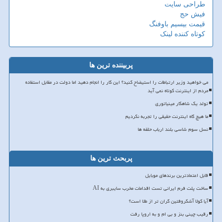
طراحی سایت
فیش حج
قیمت بیسیم باوفنگ
کوتاه کننده لینک
پربیننده ترین ها
می خواهید وزیر ارتباطات را استیضاح کنید؟ این کار را انجام دهید اما دولت در مقابل استفاده
مردم از اینترنت کوتاه نمی آید
تولد یک شاهکار مینیاتوری
ما هیچ گاه اینترنت حقیقی را تجربه نکردیم
نسل سوم شاسی بلند ارباب حلقه ها
پربحث ترین ها
قابل اعتمادترین برندهای موبایل
ساخت پلت فرم ایرانی تست اقدامات مخرب سایبری به AI
آیا کولا آشکروفتین گران تر از طلا است؟
رقیب چینی بنز و بی ام و به اروپا رفت