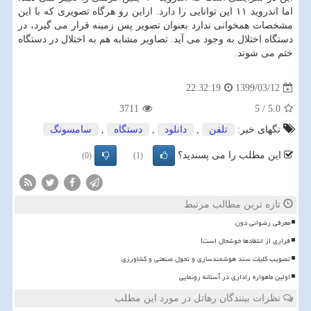
اما اندروید ۱۱ این توانایی را دارد. ازاین رو هرگاه تصویری که با این
مشخصات همخوانی ندارد بعنوان تصویر پس زمینه قرار می گیرد، در
دستگاه اختلال به وجود می آید. تصاویر مشابه هم به اختلال در دستگاه
ختم می شوند.
1399/03/12
22:32:19
3711
5
/
5.0
تگهای خبر:
تلفن
,
دانلود
,
دستگاه
,
سامسونگ
این مطلب را می پسندید؟
(0)
(1)
تازه ترین مطالب مرتبط
معرفی رضوانی دون
فراری از انتقادها خوشحال است!
تصویب کلیات سند هوشمندسازی و تحول صنعتی و کشاورزی
اولین ماهواره راداری در آستانه رونمایی
نظرات بینندگان رهاتل در مورد این مطلب