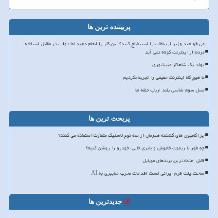
پربیننده ترین ها
می خواهید وزیر ارتباطات را استیضاح کنید؟ این کار را انجام دهید اما دولت در مقابل استفاده
مردم از اینترنت کوتاه نمی آید
تولد یک شاهکار مینیاتوری
ما هیچ گاه اینترنت حقیقی را تجربه نکردیم
نسل سوم شاسی بلند ارباب حلقه ها
پربحث ترین ها
چرا کامیون های کشنده همزمان از سه نوع لاستیک متفاوت استفاده می کنند؟
چه طور با ریموت خاموش و باتری خالی، خودرو را روشن کنیم؟
قابل اعتمادترین برندهای موبایل
ساخت پلت فرم ایرانی تست اقدامات مخرب سایبری به AI
جدیدترین ها