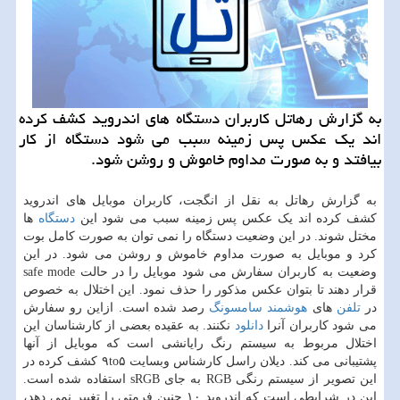
به گزارش رهاتل كاربران دستگاه های اندروید كشف كرده
اند یك عكس پس زمینه سبب می شود دستگاه از كار
بیافتد و به صورت مداوم خاموش و روشن شود.
به گزارش رهاتل به نقل از انگجت، کاربران موبایل های اندروید
کشف کرده اند یک عکس پس زمینه سبب می شود این
دستگاه
ها
مختل شوند. در این وضعیت دستگاه را نمی توان به صورت کامل بوت
کرد و موبایل به صورت مداوم خاموش و روشن می شود. در این
وضعیت به کاربران سفارش می شود موبایل را در حالت safe mode
قرار دهند تا بتوان عکس مذکور را حذف نمود. این اختلال به خصوص
در
تلفن
های
هوشمند
سامسونگ
رصد شده است. ازاین رو سفارش
می شود کاربران آنرا
دانلود
نکنند. به عقیده بعضی از کارشناسان این
اختلال مربوط به سیستم رنگ رایانشی است که موبایل از آنها
پشتیبانی می کند. دیلان راسل کارشناس وبسایت ۹to۵ کشف کرده در
این تصویر از سیستم رنگی RGB به جای sRGB استفاده شده است.
این در شرایطی است که اندروید ۱۰ چنین فرمتی را تغییر نمی دهد،