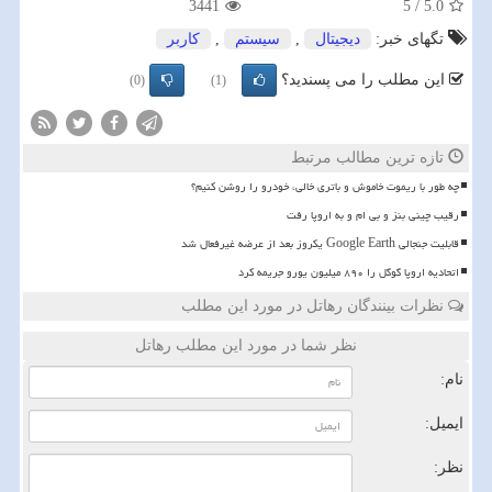
3441
5
/
5.0
تگهای خبر:
دیجیتال
,
سیستم
,
كاربر
این مطلب را می پسندید؟
(0)
(1)
تازه ترین مطالب مرتبط
چه طور با ریموت خاموش و باتری خالی، خودرو را روشن کنیم؟
رقیب چینی بنز و بی ام و به اروپا رفت
قابلیت جنجالی Google Earth یکروز بعد از عرضه غیرفعال شد
اتحادیه اروپا گوگل را ۸۹۰ میلیون یورو جریمه کرد
نظرات بینندگان رهاتل در مورد این مطلب
نظر شما در مورد این مطلب رهاتل
نام:
ایمیل:
نظر: