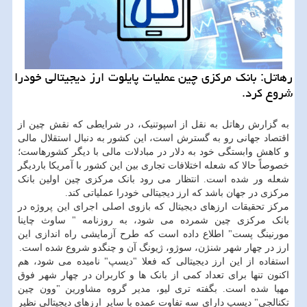
رهاتل: بانك مركزی چین عملیات پایلوت ارز دیجیتالی خودرا
شروع كرد.
به گزارش رهاتل به نقل از اسپوتنیک، در شرایطی که نقش چین از
اقتصاد جهانی رو به گسترش است، این کشور به دنبال استقلال مالی
و کاهش وابستگی خود به دلار در مبادلات مالی با دیگر کشورهاست؛
خصوصاً حالا که شعله اختلافات تجاری بین این کشور با آمریکا باردیگر
شعله ور شده است. انتظار می رود بانک مرکزی چین اولین بانک
مرکزی در جهان باشد که ارز دیجیتالی خودرا عملیاتی کند.
مرکز تحقیقات ارزهای دیجیتال که بازوی اصلی اجرای این پروژه در
بانک مرکزی چین شمرده می شود، به روزنامه " ساوث چاینا
مورنینگ پست" اطلاع داده است که طرح آزمایشی راه اندازی این
ارز در چهار شهر شنژن، سوژو، ژیونگ آن و چنگدو شروع شده است.
استفاده از این ارز دیجیتالی که فعلا "دیسپ" نامیده می شود، هم
اکنون تنها برای تعداد کمی از بانک ها و کاربران در چهار شهر فوق
مهیا شده است. بگفته تری لیو، مدیر گروه مشاورین "وون چین
تکنالجی" دیسپ دارای سه تفاوت عمده با سایر ارزهای دیجیتالی نظیر