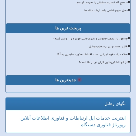
ما هیچ گاه اینترنت حقیقی را تجربه نکردیم
نسل سوم شاسی بلند ارباب حلقه ها
پربحث ترین ها
چه طور با ریموت خاموش و باتری خالی، خودرو را روشن کنیم؟
قابل اعتمادترین برندهای موبایل
ساخت پلت فرم ایرانی تست اقدامات مخرب سایبری به AI
آیا کولا آشکروفتین گران تر از طلا است؟
جدیدترین ها
تگهای رهاتل
اینترنت
خدمات
اپل
ارتباطات و فناوری اطلاعات
آنلاین
رپورتاژ
فناوری
دستگاه