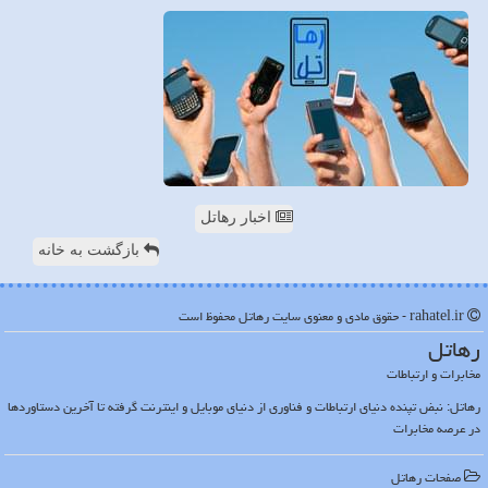
اخبار رهاتل
بازگشت به خانه
rahatel.ir - حقوق مادی و معنوی سایت رهاتل محفوظ است
رهاتل
مخابرات و ارتباطات
رهاتل: نبض تپنده دنیای ارتباطات و فناوری از دنیای موبایل و اینترنت گرفته تا آخرین دستاوردها
در عرصه مخابرات
صفحات رهاتل