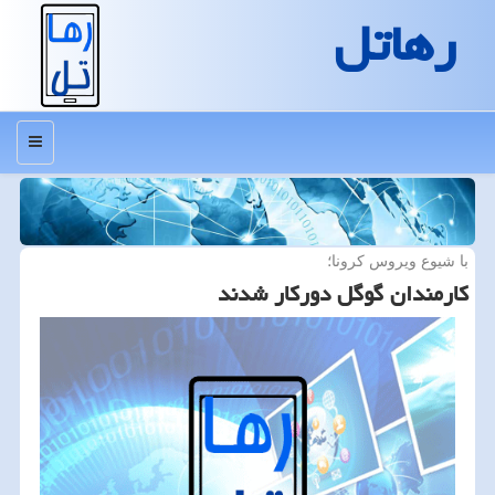
رهاتل
منو
با شیوع ویروس كرونا؛
كارمندان گوگل دوركار شدند