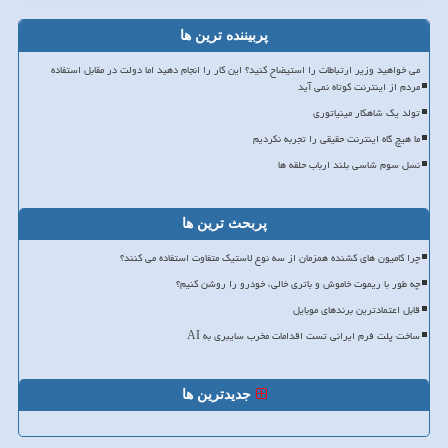
پربیننده ترین ها
می خواهید وزیر ارتباطات را استیضاح کنید؟ این کار را انجام دهید اما دولت در مقابل استفاده
مردم از اینترنت کوتاه نمی آید
تولد یک شاهکار مینیاتوری
ما هیچ گاه اینترنت حقیقی را تجربه نکردیم
نسل سوم شاسی بلند ارباب حلقه ها
پربحث ترین ها
چرا کامیون های کشنده همزمان از سه نوع لاستیک متفاوت استفاده می کنند؟
چه طور با ریموت خاموش و باتری خالی، خودرو را روشن کنیم؟
قابل اعتمادترین برندهای موبایل
ساخت پلت فرم ایرانی تست اقدامات مخرب سایبری به AI
جدیدترین ها