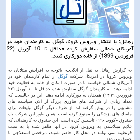
رهاتل: با انتشار ویروس كرونا، گوگل به كارمندان خود در
آمریكای شمالی سفارش كرده حداقل تا 10 آوریل (22
فروردین 1399) از خانه دوركاری كنند.
به گزارش رهاتل به نقل از انگجت، باتوجه به افزایش مبتلایان به
ویروس كرونا در آمریكا، شركت
گوگل
از تمام كارمندان خود در
آمریكای شمالی خواسته تا در صورت امكان از خانه به فعالیت خود
ادامه دهند. به كارمندان گوگل سفارش شده حداقل تا ۱۰ آوریل (۲۲
فروردین ۱۳۹۹) همچنان به دوركاری ادامه دهند. این در حالیست كه
تعداد زیادی از شركت های فناوری بزرگ از الان سیاست های
مشابهی را در پیش گرفته اند. از طرف دیگر گوگل تبلیغات برای
ماسك های پزشكی را ممنوع كرده است. همین طور این شركت یك
صندوق «كووید -۱۹» تاسیس كرده است. این صندوق به كارمندانی كه
علایم مبتلاشدن به ویروس كرونا در آنها ظاهر شده یا به سبب
قرنطینه نمی توانند در محل كار حاضر شوند، مرخصی استعلاجی با
حقوق می دهد.