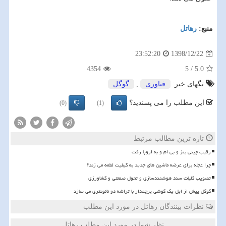
منبع:
رهاتل
1398/12/22
23:52:20
4354
5
/
5.0
تگهای خبر:
فناوری
,
گوگل
این مطلب را می پسندید؟
(0)
(1)
تازه ترین مطالب مرتبط
رقیب چینی بنز و بی ام و به اروپا رفت
چرا عجله برای عرضه ماشین های جدید به کیفیت لطمه می زند؟
تصویب کلیات سند هوشمندسازی و تحول صنعتی و کشاورزی
گوگل پیش از اپل یک گوشی پرچمدار با تراشه دو نانومتری می سازد
نظرات بینندگان رهاتل در مورد این مطلب
نظر شما در مورد این مطلب رهاتل