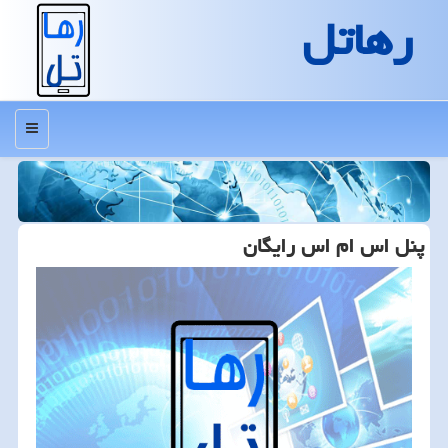
رهاتل
منو
پنل اس ام اس رایگان