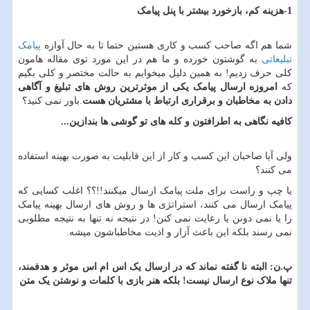
1-هزینه کم
، بازخورد بیشتر با پنل پیامک
شما هم اگه صاحب کسب و کاری هستین حتما تا به حال آوازه
پیامک
تبلیغاتی
به گوشتون خورده و ما هم در این مورد توی مقاله هامون
کلی حرف زدیم! به همین دلیل میخوایم به حالت مختصر و کلی بگیم
که
امروزه ارسال پیامک یکی از موثرترین روش های تبلیغ و آگاهی
دادن به مخاطبان و برقراری ارتباط با مشتریان هست
.باور نمی کنید؟
کافیه نگاهی به اطرافتون و کله های تو گوشی ها بندازین...
ولی آیا صاحبان این کسب و کار از این قابلیت به صورت بهینه استفاده
می کنند؟
یا چپ و راست برای ملت پیامک ارسال میکنند!!؟؟ اغلب کسایی که
پیامک ارسال می کنند، استراتژی ها و روش های ارسال بهینه پیامک
را یا نمی دونن یا رعایت نمی کنن! در نتیجه نه تنها به نتیجه مطلوبی
نمی رسند بلکه این باعث آزار و اذیت مخاطباشون میشه.
پ.ن: البته نا گفته نماند که در ارسال یک اس ام اس موثر و هدفمند،
تنها ملاک نوع ارسال نیست! بلکه هنر بازی با کلمات و نوشتن یک متن