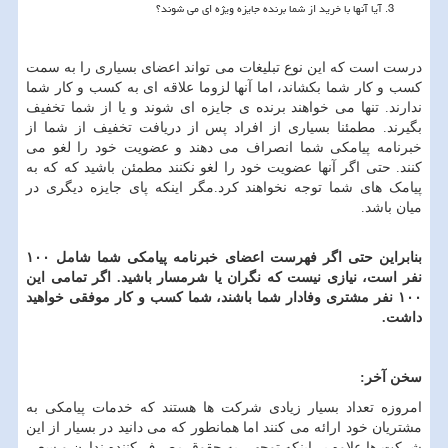
آیا آنها با خرید از شما برنده جایزه ویژه ای می شوند؟
درست است که این نوع تبلیغات می تواند اعضای بسیاری را به سمت
کسب و کار شما بکشاند، اما آنها لزوما علاقه ای به کسب و کار شما
ندارند. تنها می خواهند برنده ی جایزه ای شوند و یا از شما تخفیف
بگیرند. مطمئنا بسیاری از افراد پس از دریافت تخفیف از شما از
خبرنامه پیامکی شما انصراف می دهند و عضویت خود را لغو می
کنند. حتی اگر آنها عضویت خود را لغو نکنند مطمئن باشید که که به
پیامک های شما توجه نخواهند کرد.مگر اینکه پای جایزه دیگری در
میان باشد.
بنابراین حتی اگر فهرست اعضای خبرنامه پیامکی شما شامل
۱۰۰
نفر است، نیازی نیست که نگران یا شرمسار باشید. اگر تمامی این
۱۰۰ نفر مشتری وفادار شما باشند، شما کسب و کار موفقی خواهید
داشت.
سخن آخر:
امروزه تعداد بسیار زیادی شرکت ها هستند که خدمات پیامکی به
مشتریان خود ارائه می کنند اما همانطور که می دانید در بسیار از این
شرکت ها علاوه بر اینکه توجهی به حقوق مصرف کننده ندارن و سعی