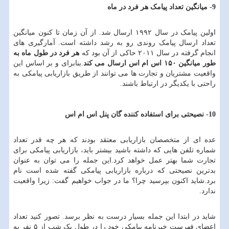
9- میانگین تعداد پیامک هر فرد در ماه
اولین پیامک در سال ۱۹۹۲ ارسال شد. از آن زمان تا کنون میانگین
تعداد ارسال پیامک روندی رو به رشد داشته است. آمارگیری های
انجام گرفته در سال ۲۰۱۱ حاکی از آن بود که
هر فرد در طول ماه به
طور میانگین
۱۵۰ اس ام اس ارسال می کند
.بنابرای و بر اساس این
واقعیت مشتریان و تجارت ها می توانند از طریق بازاریابی پیامکی به
راحتی با یکدیگر در ارتباط باشند.
10- نصیحتی برای استفاده کننده گان پنل اس ام اس
عده ای از متخصصان بازاریابی معتقد بودند که هر چه قدر تعداد
شماره تلفن هایی که داشته باشید بیشتر باید، بازاریابی پیامکی برای
تجارت شما بهتر عمل خواهد کرد.این جمله را می توان به عنوان
بدترین نصیحتی که درباره بازاریابی پیامکی گفته شده است نام
برد.شاید اکنون بپرسید چرا؟ ما در جواب خواهیم گفت: زیرا واقعیت
ندارد.
شاید در ابتدا این جمله بسیار درست به نظر برسد. تصور کنید تعداد
اعضای فهرست خبرنامه پیامکی خود را در طول یک شب از ۵ نفر به