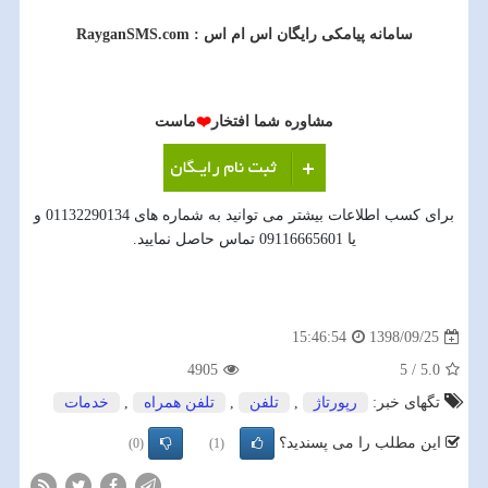
سامانه پیامکی رایگان اس ام اس :
RayganSMS.com
مشاوره شما افتخار
❤️
ماست
برای کسب اطلاعات بیشتر می توانید به شماره های 01132290134 و
یا 09116665601 تماس حاصل نمایید.
1398/09/25
15:46:54
4905
5
/
5.0
تگهای خبر:
رپورتاژ
,
تلفن
,
تلفن همراه
,
خدمات
این مطلب را می پسندید؟
(0)
(1)