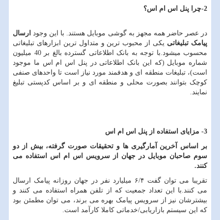
2-چرا پنل اس ام اس؟
در عصر حاضر همه مجهز به گوشی موبایل هستند. با این وجود
ارسال
پیامک تبلیغاتی
یکی از محبوب ترین و متداول ترین ابزارهای تبلیغاتی
محسوب میشود.
با توجه به بانک اطلاعاتی گسترده بالغ بر 40 میلیون
شماره موبایل (که این بانک اطلاعاتی در پنل اس ام اس ما موجود
است)
، تبلیغات منطقه ای و هدفمند مورد نیاز است تا واحدهای صنفی
کوچک بتوانند بصورت محلی و منطقه ای و بر اساس کدپستی تبلیغ
نمایند
.
3- مزایای استفاده از پنل اس ام اس
بر اساس آخرین آمارگیری ها و تحقیقات صورت گرفته، بیش از دو
سوم صاحبان موبایل در جهان از سرویس اس ام اس استفاده می
کنند
.
تقریبا می توان گفت ۶/۴ میلیارد نفر در جهان روزانه پیامک ارسال
می کنند.با این تعداد جمعیت که از تلفن همراه استفاده می کنند و
بیشترشان نیز از سرویس پیامک بهره می برند، می توان مطمئن بود
که این سیستم بازاریابی/خدماتی کاملا کارآمد است.