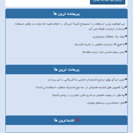
پربیننده ترین ها
می خواهید وزیر ارتباطات را استیضاح کنید؟ این کار را انجام دهید اما دولت در مقابل استفاده
مردم از اینترنت کوتاه نمی آید
تولد یک شاهکار مینیاتوری
ما هیچ گاه اینترنت حقیقی را تجربه نکردیم
نسل سوم شاسی بلند ارباب حلقه ها
پربحث ترین ها
اوپن ای آی بهای ترجیح کارمندان خارجی به آمریکایی را می پردازد
چرا کامیون های کشنده همزمان از سه نوع لاستیک متفاوت استفاده می کنند؟
چه طور با ریموت خاموش و باتری خالی، خودرو را روشن کنیم؟
قابل اعتمادترین برندهای موبایل
جدیدترین ها