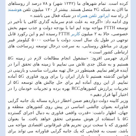
كرده است. تمام شهرهای ما (۱۲۴۲ شهر) و ۷۸ درصد از روستاهای
ما الان به شبكه ۴G متصل هستند. بیشتر از ۱۲۰ میلیون تلفن
هوشمند
از راه سه
اپراتور
تلفن همراه
در شبكه فعال می باشند.»
وی ادامه داد: «اگرچه به علت عدم سرمایه گذاری كافی با تأخیر در
توسعه FTTH مواجه بوده ایم اما با بودجه دولت و جذب سهم بخش
خصوصی، حالا به ۲ میلیون
كاربر
FTTH رسیده ایم و این ركورد قابل
توجهی در طول یك سال است. دولت با ساخت ۵۰۰۰ كیلومتر فیبر
نوری در مناطق روستایی، به سرعت درحال توسعه زیرساخت های
ارتباطی كشور است.»
آذری جهرمی افزود: «مشغول انجام مطالعات لازم در زمینه ۵G
هستیم و به شكل جدی تلاش می نماییم تا زمینه های تحقق آنرا در
آینده فراهم نماییم. همینطور در حال تهیه مقررات مناسب و بازبینی در
قوانین گذشته هستیم تا بازار ایران را برای ورود فناوری ۵G آماده
نماییم. از این روی آماده ایم برای حل چالش های توسعه ۵G از
تجربیات پرارزش كشورهایRCC بهره برده و تجربیات خودمان را در
اختیار آنها قرار دهیم.»
وزیر كابینه دولت دوازدهم ضمن اخطار درباره مساله یك جانبه گرایی
فناورانه بعنوان چالشی اساسی در پیش روی كشورهای منطقه و
جهان، اظهار داشت: «قدرت واقعی فناوری به دنبال اجرای گسترده
۵G با استفاده از هوش مصنوعی تحقق خواهد یافت. ما بعنوان
كشوری كه با سخت ترین تحریم های غیرقانونی اقتصادی مواجه می
باشد، نسبت به فجایعی كه یك جانبه گرایی فناورانه می تواند برای