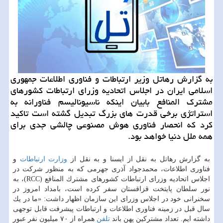
به گزارش رهاتل وزیر ارتباطات و فناوری اطلاعات جمهوری
اسلامی ایران در اجلاس اتحادیه وزرای ارتباطات كشورهای
مشترك المنافع بابیان اینكه ناسیونالیسم فناورانه به
استراتژی برخی قدرت های بزرگ تبدیل گشته است تاكید
كرد كه انحصار فناوری هوش مصنوعی چالشی جدی برای
همه ملل دنیا خواهد بود. ​
به گزارش رهاتل به نقل از ایسنا و به نقل از
وزارت ارتباطات
و
فناوری اطلاعات، محمدجواد آذری جهرمی كه به منظور شركت در
اجلاس اتحادیه وزرای ارتباطات كشورهای مشترك المنافع (RCC)، به
نور سلطان پایتخت قزاقستان سفر كرده است، بامداد امروز در
سخنرانی خود در اجلاس وزرای این سازمان اظهار داشت: «ما در یك
سال قبل در زمینه فناوری اطلاعات و ارتباطات پیشرفت قابل توجهی
داشته ایم. تعداد مشتركین پهن باند
تلفن
همراه از ۷۰ میلیون نفر عبور