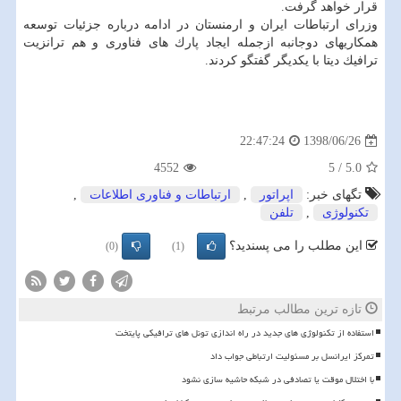
قرار خواهد گرفت.
وزرای ارتباطات ایران و ارمنستان در ادامه درباره جزئیات توسعه
همكاریهای دوجانبه ازجمله ایجاد پارك های فناوری و هم ترانزیت
ترافیك دیتا با یكدیگر گفتگو كردند.
1398/06/26
22:47:24
4552
5
/
5.0
تگهای خبر:
اپراتور
,
ارتباطات و فناوری اطلاعات
,
تكنولوژی
,
تلفن
این مطلب را می پسندید؟
(0)
(1)
تازه ترین مطالب مرتبط
استفاده از تکنولوژی های جدید در راه اندازی تونل های ترافیکی پایتخت
تمرکز ایرانسل بر مسئولیت ارتباطی جواب داد
با اختلال موقت یا تصادفی در شبکه حاشیه سازی نشود