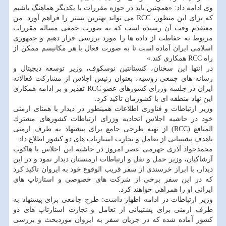
وی ادامه داد: «همچنین باید در حوزه مقررات با یكدیگر هماهنگ باشیم
كه برای این منظور، RCC می تواند بهترین بستر را فراهم آورد. من
معتقدم وقت آن رسیده است كه به صورت جمعی مساله مقررات
مربوط به حفاظت از داده ها را مورد بررسی قرار دهیم و جمهوری
اسلامی ایران آماده است تا به صورت فعال با هر مكانیسم ممكن از
راه RCC همكاری كند.»
در انتها این سخنان، كنستانتین نوسكوف، وزیر توسعه دیجیتال و
رسانه های جمعی روسیه، بعنوان رئیس اجلاس از مشاركت فعالانه
ایران در جلسه وزرای كشورهای عضو RCC تقدیر و بر ادامه همكاری
این نهاد منطقه ای با كشورمان تاكید كرد.
وزیر ارتباطات و فناوری اطلاعات همینطور در دیدار با همتای ارمنی
خود در حاشیه اجلاس اتحادیه وزرای ارتباطات كشورهای مشترك
المنافع (RCC) از تهیه طرحی جامع برای پیشنهاد به طرف ارمنی
باهدف پشتیبانی از تعامل و تجارت استارتاپ های دو كشور اطلاع داد.
محمدجواد آذری جهرمی عصر امروز در حاشیه این اجلاس با هاكوپ
آرشاكیان، وزیر حمل و نقل و ارتباطات ارمنستان دیدار نمود و در این
دیدار، با ابراز خرسندی از سفر قریب الوقوع خود به ایروان تاكید كرد
كه در این سفر برخی از شركت های خصوصی و استارتاپ های
ایرانی او را همراهی خواهند كرد.
وزیر ارتباطات در ادامه اظهار داشت: طرح جامعی برای پیشنهاد به
طرف ارمنی برای پشتیبانی از تعامل و تجارت استارتاپ های دو
كشور آماده شده كه در جریان سفر به ایروان موردبحث و بررسی