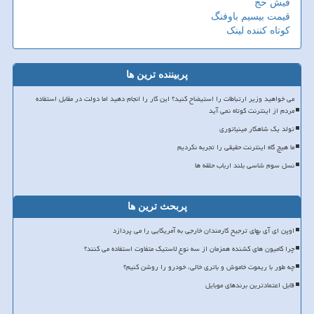
فیش حج
قیمت بیسیم باوفنگ
کوتاه کننده لینک
پربیننده ترین ها
می خواهید وزیر ارتباطات را استیضاح کنید؟ این کار را انجام دهید اما دولت در مقابل استفاده
مردم از اینترنت کوتاه نمی آید
تولد یک شاهکار مینیاتوری
ما هیچ گاه اینترنت حقیقی را تجربه نکردیم
نسل سوم شاسی بلند ارباب حلقه ها
پربحث ترین ها
اوپن ای آی بهای ترجیح کارمندان خارجی به آمریکایی را می پردازد
چرا کامیون های کشنده همزمان از سه نوع لاستیک متفاوت استفاده می کنند؟
چه طور با ریموت خاموش و باتری خالی، خودرو را روشن کنیم؟
قابل اعتمادترین برندهای موبایل