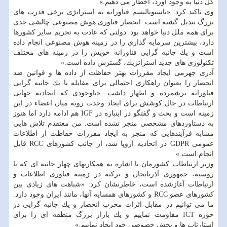
كل دنیا به وجود آورد، اخطار می دهیم.»
وی تاكید كرد: «ناسیونالیسم فناورانه به استراتژی برخی قدرت های
بزرگ تبدیل گشته است. انحصار فناوری هوش مصنوعی چالشی جدی
برای همه ملل دنیا خواهد بود. دولتی كه عادت به تحریم سایر كشورها
دارد، بیشترین سرمایه گذاری را در زمینه هوش مصنوعی انجام داده
است و یك جانبه گرایی فناورانه خویش را در زمینه های مختلف
تكنولوژی های جدید استراتژیك، گسترش داده است.»
آذری جهرمی ایجاد مقررات بهتر حفاظت از داده ها و قوانین ضد
انحصار را بعنوان راهكاری احتمالی برای مقابله با یك جانبه گرایی
فناورانه برشمرده و اظهار داشت: «باوجودی كه اتحادیه جهانی
ارتباطات در حال كوشش برای ایجاد وحدت رویه میان اعضاء در این
زمینه است و بحث و گفتگو در اینباره در IGF هم ادامه دارد اما هنوز
به دستاوردهای مشخصی منجر نشده است. من معتقدم تلاش هایی
مشابه فرآیندهایی كه منجر به ایجاد مقررات حفاظت از اطلاعات
عمومی GDPR در اتحادیه اروپا شد، از جانب كشورهای RCC قابل
انجام است.»
وزیر ارتباطات كشورمان با اشاره به همكاریهای چهار جانبه ای كه با
روسیه، جمهوری آذربایجان و تركیه در زمینه فناوری اطلاعات و
ارتباطات آغازشده است، خاطرنشان كرد: «شباهت های زیادی بین
كشورهای عضو RCC و كشورهای همسایه آنها، مانند ایران وجود دارد.
ما می توانیم در مقابل اثرات مخرب انحصار و یك جانبه گرایی در
حوزه ICT مقاومت نماییم و یك بازار بزرگ منطقه ای را برای
استارتاپ ها و بخش خصوصی خود ایجاد نماییم.»