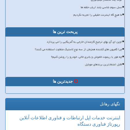
نسل سوم شاسی بلند ارباب حلقه ها
ما هیچ گاه اینترنت حقیقی را تجربه نکردیم
پربحث ترین ها
اوپن ای آی بهای ترجیح کارمندان خارجی به آمریکایی را می پردازد
چرا کامیون های کشنده همزمان از سه نوع لاستیک متفاوت استفاده می کنند؟
چه طور با ریموت خاموش و باتری خالی، خودرو را روشن کنیم؟
قابل اعتمادترین برندهای موبایل
جدیدترین ها
تگهای رهاتل
اینترنت
خدمات
اپل
ارتباطات و فناوری اطلاعات
آنلاین
رپورتاژ
فناوری
دستگاه