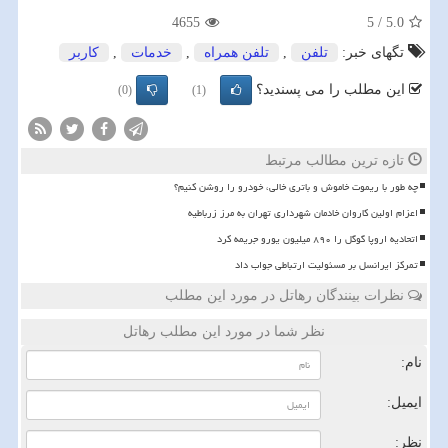
4655
5
/
5.0
تگهای خبر:
تلفن
,
تلفن همراه
,
خدمات
,
كاربر
این مطلب را می پسندید؟
(0)
(1)
تازه ترین مطالب مرتبط
چه طور با ریموت خاموش و باتری خالی، خودرو را روشن کنیم؟
اعزام اولین کاروان خادمان شهرداری تهران به مرز زرباطیه
اتحادیه اروپا گوگل را ۸۹۰ میلیون یورو جریمه کرد
تمرکز ایرانسل بر مسئولیت ارتباطی جواب داد
نظرات بینندگان رهاتل در مورد این مطلب
نظر شما در مورد این مطلب رهاتل
نام:
ایمیل:
نظر: