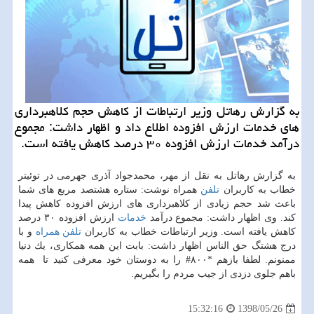
به گزارش رهاتل وزیر ارتباطات از كاهش حجم كلاهبرداری
های خدمات ارزش افزوده اطلاع داد و اظهار داشت: مجموع
درآمد خدمات ارزش افزوده ۳۰ درصد كاهش یافته است.
به گزارش رهاتل به نقل از مهر، محمدجواد آذری جهرمی در توئیتر
خطاب به كاربران
تلفن
همراه نوشت: ستاره هشتصد مربع های شما
باعث شد حجم زیادی از كلاهبرداری های ارزش افزوده كاهش پیدا
كند. وی اظهار داشت: مجموع درآمد
خدمات
ارزش افزوده ۳۰ درصد
كاهش یافته است. وزیر ارتباطات خطاب به كاربران
تلفن همراه
و با
درج هشتگ حق الناس اظهار داشت: بابت این همه همكاری، یك دنیا
ممنونم. لطفا بازهم *۸۰۰# را به دوستان خود معرفی كنید تا ⁧ همه
باهم جلوی دزدی از جیب مردم را بگیریم.
1398/05/26
15:32:16