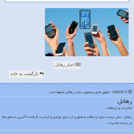
اخبار رهاتل
بازگشت به خانه
rahatel.ir - حقوق مادی و معنوی سایت رهاتل محفوظ است
رهاتل
مخابرات و ارتباطات
رهاتل: نبض تپنده دنیای ارتباطات و فناوری از دنیای موبایل و اینترنت گرفته تا آخرین دستاوردها
در عرصه مخابرات