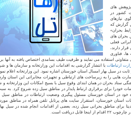
پژوهش های
ت كشور در
وی نیازهای
ن گزارش كه
ایط بحران»
ق بحران های
براتی فعلی
قرار دارند،
ها، فناوری
ی متفاوتی استفاده می نمایند و ظرفیت طیف بسامدی اختصاص یافته به آنها برا
ارت ارتباطات
با انتشار گزارشی به اقدامات این وزارتخانه و سازمان ها و ش
ثابت در سیل بهار امسال استان خوزستان اشاره نمود. این وزارتخانه اعلام نمو
رت هایی را به زیرساخت های ارتباطی و تجهیزات مخابراتی این استان وارد 
اهنگی ستاد بحران در همان ابتدای وقوع سیل با بسیج امكانات این وزارتخانه و
امات خودرا برای برقراری ارتباط پایدار در مناطق سیل زده شروع كرد. به سب
ه خود در استان خوزستان مسئول پیگیری وضعیت ارتباطات در مناطق سیل ز
ت استان خوزستان، استقرار سایت های پرتابل تلفن همراه در مناطق مورد ن
دیتا برای مناطق بحرانی سیل زده، بعضی از اقدامات انجام شده در سیل بها
ابل دریافت است.