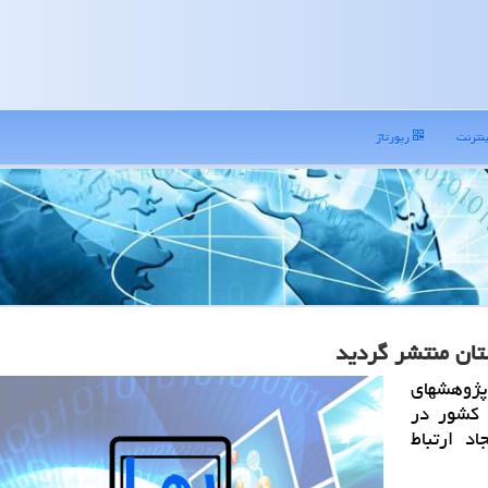
نترنت
رپورتاژ
تان منتشر گردید
پژوهشهای
 كشور در
د ارتباط