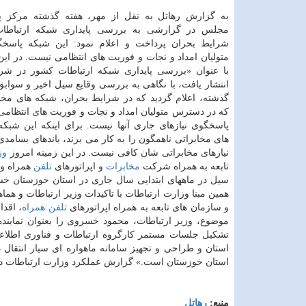
به گزارش رهاتل به نقل از مهر، هفته گذشته مركز 
مجلس در گزارشی به بررسی پایداری شبكه ارتباطا
شرایط بحران پرداخت و اعلام نمود: این شبكه پاسخگ
متولیان امداد و نجات و فوریت های انتظامی نیست. در ای
با عنوان «بررسی پایداری شبكه ارتباطات كشور در شر
انتشار یافت، با نگاهی به بررسی وقایع سیل اخیر و سواب
گذشته، اعلام گردید كه در شرایط بحران، شبكه های مخا
كه در دسترس متولیان امداد و نجات و فوریت های انتظامی 
پاسخگوی نیازهای جاری آنها نیست. برای اینكه این شبكه 
های مخابراتی ناهمگون را به كار می برند، باندهای بسامد
نیازهای مخابراتی شان كافی نیست. در این زمینه امروز
وز
تابعه به همراه شركت
مخابرات
و اپراتورهای
تلفن
همراه و 
سیل در ماههای ابتدایی سال جاری در استان خوزستان خسا
همین مبنا وزارت ارتباطات با تاكیدات وزیر ارتباطات و هم
و سازمان های تابعه به همراه اپراتورهای
تلفن همراه
، اقد
موضوع، وزیر ارتباطات، محمود خسروی را بعنوان نمایند
تشكیل جلسات مستمر كارگروه ارتباطات و فناوری اطلاعا
استان و طراحی و تجهیز سامانه ماهواره ای سیار انتقال 
استان خوزستان است.» گزارش عملكرد وزارت ارتباطات در چارچوب ۲۲ اقدام از اینجا ق
منبع:
رهاتل