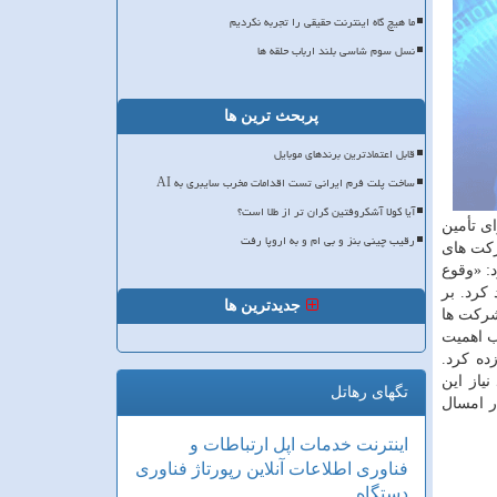
ما هیچ گاه اینترنت حقیقی را تجربه نکردیم
نسل سوم شاسی بلند ارباب حلقه ها
پربحث ترین ها
قابل اعتمادترین برندهای موبایل
ساخت پلت فرم ایرانی تست اقدامات مخرب سایبری به AI
آیا کولا آشکروفتین گران تر از طلا است؟
ی تأمین
رقیب چینی بنز و بی ام و به اروپا رفت
ركت های
د: «وقوع
كرد. بر
جدیدترین ها
 شركت ها
ب اهمیت
ده كرد.
یاز این
تگهای رهاتل
ر امسال
اینترنت
خدمات
اپل
ارتباطات و
فناوری اطلاعات
آنلاین
رپورتاژ
فناوری
دستگاه