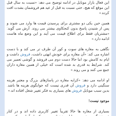
این فعال بازار موبایل در ادامه توضیح می دهد: «نسبت به سال قبل
این موقع كه هیچ، حتی نسبت به ‏قبل از عید هم فروشمان بشدت افت
كرده.»
همین حین یكی دو مشتری برای پرسیدن قیمت ها وارد می شوند و
پس از شنیدن پاسخ بدون ‏كنجكاوی بیشتر می روند. آرش می گوید:
«مشتریان فقط برای اطلاع قیمت می آیند و این وضع ماه ‏هاست
ادامه دارد.»‏
نگاهی به مغازه های سوت و كور آن طرف تر می كند و با دست
اشاره می كند: «آن مغازه برای ‏خودش ابهتی داشت،
فروش
داشت و
ایام به كامش بود اما حالا دست دوم می فروشد و گوشی تعمیر می
‏كند. شرایط به قدری بد شده است كه خیلی از همین مغازه داران
جمع می كنند و می روند.‏»
او ادامه می دهد: «كرایه مغازه در پاساژهای بزرگ و معتبر هزینه
سنگینی دارد و
فروش
آن قدری نیست ‏كه جوابگوی هزینه ها باشد.
بدین سبب موبایل
فروش
های بسیاری به فكر تغییر شغل افتاده اند.»‏
موجود نیست!
بسیاری از مغازه ها حالا تقریباً تغییر كاربری داده اند و در كنار