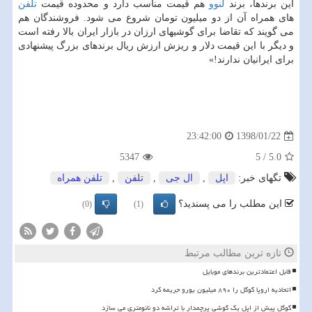
این برندها، برند
لنوو
هم قیمت مناسب دارد و محدوده قیمت
تلفن
های ‏همراه آن از دو میلیون تومان شروع می شود. فروشندگان هم
می گویند كه تقاضا برای گوشیهای ‏ارزان در بازار ایران بالا رفته است
و دیگر با این قیمت دلار و ریزش ارزش ریال برندهای بزرگ ‏پیشنهادی
برای ایرانیان ندارند!»
1398/01/22
23:42:00
5347
5
/
5.0
تگهای خبر:
اپل
,
ال جی
,
تلفن
,
تلفن همراه
این مطلب را می پسندید؟
(0)
(1)
تازه ترین مطالب مرتبط
قابل اعتمادترین برندهای موبایل
اتحادیه اروپا گوگل را ۸۹۰ میلیون یورو جریمه کرد
گوگل پیش از اپل یک گوشی پرچمدار با تراشه دو نانومتری می سازد