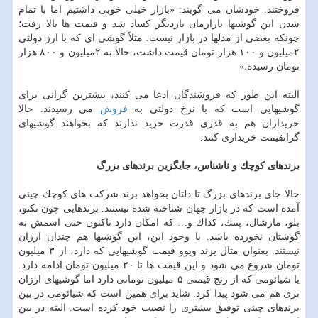
فروختند. خودشان می گویند: «بازار خیلی خوبی داشتیم اما با تمام
شدن ‏این گوشیها بازارمان باردیگر كساد شد و قیمت ها بالا رفت؛
چونكه بعضی از مدلها در بازار نیست‏‏. مثلاً گوشی ای كه با ارز دولتی
۲میلیون و ۱۰۰ هزار تومان قیمت داشت، حالا به ۲میلیون و ۸۰۰ ‏هزار
تومان رسیده.»‏
‎البته این طور كه فروشندگان ادعا می كنند، بیشترین گرانی برای
گوشیهایی است ‏كه با نرخ دولتی به
فروش
می رسیدند. حالا
خریداران هم به قدری قدرت خرید ندارند كه بخواهند گوشیهای
گرانقیمت خریداری كنند.
برندهای كوچك و ناشناس، جایگزین برندهای بزرگ
حالا جای برندهای بزرگ تا دلتان بخواهد برند شركت های كوچك چینی
آمده است كه در بازار جهان ‏شناخته شده نیستند. برندهایی چون تكنو،
بلو، مارشال، پنتك، كداك و… كه امكان دارد تاكنون ‏حتی اسمش به
گوشتان نخورده باشد. با وجود این، این گوشیها هم چندان ارزان
نیستند. بعنوان مثال ‏برند ویوو قیمت گوشیهایی كه دارد، از ۳ میلیون
تومان شروع می شود و این قیمت ها تا ۲۰ میلیون ‏تومان ادامه دارد.
یا شیائومی كه از رنج قیمتی ۵ میلیون تومانی دارد اما گوشیهای ارزان
تری هم ‏می شود پیدا كرد. شاید برای همین است كه شیائومی در بین
برندهای چینی توفیق بیشتری را نصیب ‏خود كرده است. البته در بین