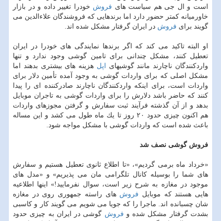
است و ال جی هم سیاست های
فروش
خودرا تغییر داده و در بازار
خاورمیانه كمتر حضور دارد ‏اما برندهایی كه فروشندگان علاءالدین می
گویند برای
فروش
در ایران گرفتار مشكل شده اند.
او البته تاكید می كند كه اگر برندها نمایندگی های خودرا در ایران
تعطیل كنند، مشكل چندانی برای ‏تامین گوشی وجود ندارد و تنها
واردكنندگان ناچارند مانند گوشیهای
اپل
هزینه های بیشتری بدهند اما
‏مشكل اصلی كه برای واردات گوشی به وجود آمده تأمین دلار برای
واردات است، برای اینكه واردكنندگان ‏ناچارند صادركننده ای را پیدا
كنند كه حاضر باشد دلارش را برای واردات گوشی به تاجران موبایل
‏بدهد و از آن گذشته فرآیند ثبت سفارش و گرفتن مجوزهای واردات
هم اكنون چیزی حدود ۲۰ ‏روز تا یك ماه طول می كشد و این مساله
باعث شده است كه واردات گوشی با مشكل مواجه شود.
فروش گوشی نصف شد
«خرداد ماه برمی گردیم»، «تا اطلاع ثانوی تعطیل هستیم و سفارش
های شما را بوسیله كانال ‏تلگرامی مان می پذیریم» و «مدل های
موجود در مغازه به شرح زیر است، سوال نفرمایید!» اینها ‏اطلاعیه
هایی هستند كه موبایل
فروش
های راسته جمهوری روی در مغازه
شان چسبانده اند. ماجرا را كه ‏جویا می شویم می گویند كار و كاسبی
بشدت گرفتار مشكل شده و
فروش
گوشی در ایران به چیزی ‏حدود