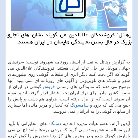
رهاتل: فروشندگان علاءالدین می گویند نشان های تجاری
بزرگ در حال بستن نمایندگی هایشان در ایران هستند.
به گزارش رهاتل به نقل از ایسنا، روزنامه شهروند نوشت: «برندهای
جهانی موبایل در حال ترك ایران هستند. فروشندگان علاءالدین می
‏گویند كه اگر دقت كنید دیگر اثری از تبلیغات گوشی روی بیلبوردهای
شهر و شبكه های تلویزیونی و ‏آگهی های روزنامه ای نمی بینید. آنها
توضیح می دهند كه نمایندگی های رسمی
فروش
گوشی در ایران ‏از
سمت كشور مادر برای ترك ایران تحت فشار قرار گرفته اند و نمونه
آن سونی است كه از ایران ‏رفته است، هواوی هم دست و پایش را
جمع می كند كه برود و
سامسونگ
كه كجدار و مریز مانده اما ‏بسیاری
از مدلهای گوشی را به ایرانیان نمی فروشد.
آیدین آرام، عضو هیأت مدیره اتحادیه
دستگاه
های مخابراتی با تأیید
این مساله به «شهروند» می ‏گوید كه برخی برندها مانند اچ.تی.سی
بازارش كوچك شده و در ویترین های كل دنیا حضورش را كمتر ‏كرده