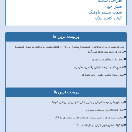
طراحی سایت
فیش حج
قیمت بیسیم باوفنگ
کوتاه کننده لینک
پربیننده ترین ها
می خواهید وزیر ارتباطات را استیضاح کنید؟ این کار را انجام دهید اما دولت در مقابل استفاده
مردم از اینترنت کوتاه نمی آید
تولد یک شاهکار مینیاتوری
ما هیچ گاه اینترنت حقیقی را تجربه نکردیم
نسل سوم شاسی بلند ارباب حلقه ها
پربحث ترین ها
چه طور با ریموت خاموش و باتری خالی، خودرو را روشن کنیم؟
قابل اعتمادترین برندهای موبایل
ساخت پلت فرم ایرانی تست اقدامات مخرب سایبری به AI
آیا کولا آشکروفتین گران تر از طلا است؟