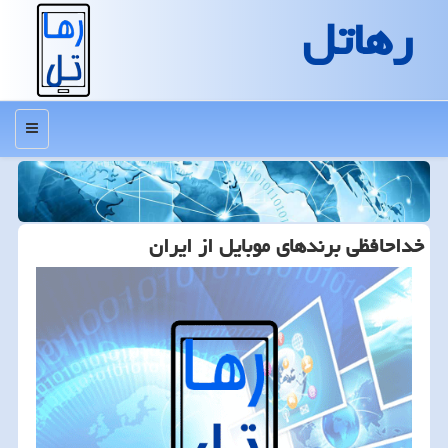
رهاتل
منو
خداحافظی برندهای موبایل از ایران