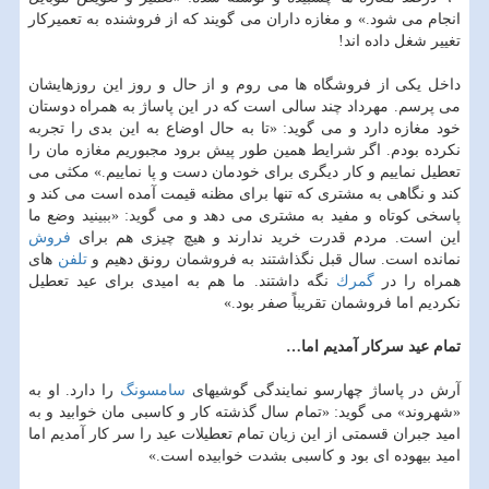
‏انجام می شود.» و مغازه داران می گویند كه از فروشنده به تعمیركار
تغییر شغل داده اند!
داخل یكی از فروشگاه ها می روم و از حال و روز این روزهایشان
می پرسم. مهرداد چند سالی است ‏كه در این پاساژ به همراه دوستان
خود مغازه دارد و می گوید: «تا به حال اوضاع به این بدی را ‏تجربه
نكرده بودم. اگر شرایط همین طور پیش برود مجبوریم مغازه مان را
تعطیل نماییم و كار دیگری ‏برای خودمان دست و پا نماییم.» مكثی می
كند و نگاهی به مشتری كه تنها برای مظنه قیمت آمده است ‏می كند و
پاسخی كوتاه و مفید به مشتری می دهد و می گوید: «ببینید وضع ما
این است. مردم قدرت خرید ‏ندارند و هیچ چیزی هم برای
فروش
نمانده است. سال قبل نگذاشتند به فروشمان رونق دهیم و
تلفن
‏های
همراه را در
گمرك
نگه داشتند. ما هم به امیدی برای عید تعطیل
نكردیم اما فروشمان تقریباً ‏صفر بود.»‏
تمام عید سركار آمدیم اما…‏
آرش در پاساژ چهارسو نمایندگی گوشیهای
سامسونگ
را دارد. او به
«شهروند» می گوید: «تمام سال ‏گذشته كار و كاسبی مان خوابید و به
امید جبران قسمتی از این زیان تمام تعطیلات عید را سر كار آمدیم ‏اما
امید بیهوده ای بود و كاسبی بشدت خوابیده است.»