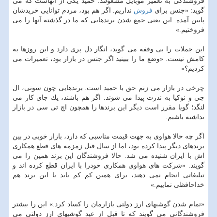
فروشندگی به تعمیر موبایل ‏مشغولند. حمید یكی از آنهاست كه می
گوید: «جنس برای
فروش
نداریم. اگر هم بود، مردم توانایی ‏خریدشان
پایین آمده. این یعنی جمع شدن برندهایی كه ما در گذشته آنها را می
فروختیم.»
این جملات را ‏بی وقفه می گوید، انگار دل پری دارد و این روزها به
كامش نیست. «وضع ما را ببینید اگر جنس ‏در بازار بود، تعمیرات می
كردیم؟» ‏
چرخی در بازار می زنم حق با حمید است. برندهایی چون سونی، ال
جی و نوكیا به ندرت پیدا می ‏شوند. اگر هم باشند، یك جای كار می
لنگد؛ گویا مقرر است دیگر این برندها را همچون اچ تی سی در ‏بازار
نداشته باشیم.
اگر چه حالا هواوی به جهت قیمت مناسبی كه دارد، بازار خوبی در بین
برندهای دیگر پیدا كرده بود، ‏اما از سال قبل زمزمه های قطع همكاری
اش با ایران شنیده می شد. حالا فروشندگان این برند ‏همین را می
گویند. «شركت های هواوی همكاری خودرا با ایران قطع كرده اند و
تبلیغاتی انجام نمی ‏دهند، برای همین كم كم باید با این برند هم
خداحافظی نماییم.»
«تمام شدن گوشیهای ارز دولتی بازارمان را كساد كرد.» این را بیشتر
فروشندگانی می گویند كه تا قبل ‏از عید گوشیهای ارز دولتی می