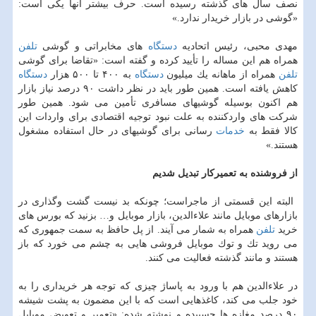
نصف سال های گذشته رسیده است. حرف بیشتر آنها یكی است:
«گوشی در بازار خریدار ندارد.»
مهدی محبی، رئیس اتحادیه
دستگاه
های مخابراتی و گوشی
تلفن
همراه هم این مساله را تأیید كرده و ‏گفته است: «تقاضا برای گوشی
تلفن
همراه از ماهانه یك میلیون
دستگاه
به ۴۰۰ تا ۵۰۰ هزار
دستگاه
‏كاهش یافته است. همین طور باید در نظر داشت ۹۰ درصد نیاز بازار
هم اكنون بوسیله گوشیهای ‏مسافری تأمین می شود. همین طور
شركت های واردكننده به علت نبود توجیه اقتصادی برای واردات این
‏كالا فقط به
خدمات
رسانی برای گوشیهای در حال استفاده مشغول
هستند‎.‎‏»
از فروشنده به تعمیركار تبدیل شدیم
‏ البته این قسمتی از ماجراست؛ چونكه بد نیست گشت وگذاری در
بازارهای موبایل مانند ‏علاءالدین، بازار موبایل و… بزنید كه بورس های
خرید
تلفن
همراه به شمار می آیند. از پل حافظ به سمت ‏جمهوری كه
می روید تك و توك موبایل فروشی هایی به چشم می خورد كه باز
هستند و مانند گذشته ‏فعالیت می كنند.
در علاءالدین هم با ورود به پاساژ چیزی كه توجه هر خریداری را به
خود جلب می كند، كاغذهایی است ‏كه با این مضمون به پشت شیشه
۹۰ درصد مغازه ها چسبیده و نوشته شده: «تعمیر و تعویض موبایل