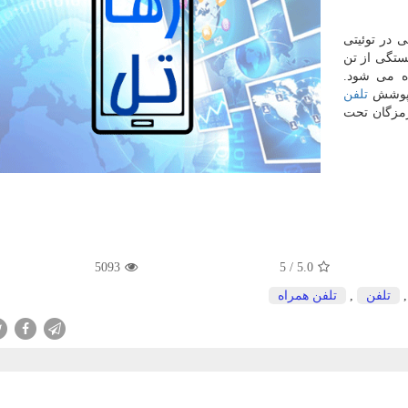
 در توئیتی
ستگی از تن
ه می شود.
تلفن
مزگان تحت
5093
5
/
5.0
تلفن
,
تلفن همراه