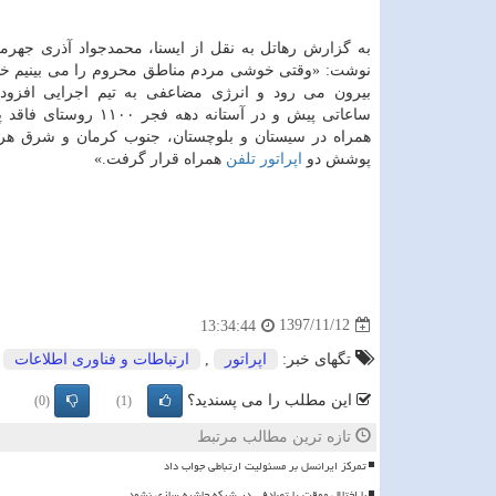
به گزارش رهاتل به نقل از ایسنا، محمدجواد آذری جهرمی
نوشت: «وقتی خوشی مردم مناطق محروم را می بینیم خ
بیرون می رود و انرژی مضاعفی به تیم اجرایی افزود
ساعاتی پیش و در آستانه دهه فجر ۱۱۰۰ روستای فاقد پوشش
همراه در سیستان و بلوچستان، جنوب كرمان و شرق هر
پوشش دو
اپراتور
تلفن
همراه قرار گرفت.»
1397/11/12
13:34:44
تگهای خبر:
اپراتور
,
ارتباطات و فناوری اطلاعات
,
این مطلب را می پسندید؟
(0)
(1)
تازه ترین مطالب مرتبط
تمرکز ایرانسل بر مسئولیت ارتباطی جواب داد
با اختلال موقت یا تصادفی در شبکه حاشیه سازی نشود