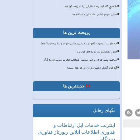
ما هیچ گاه اینترنت حقیقی را تجربه نکردیم
نسل سوم شاسی بلند ارباب حلقه ها
پربحث ترین ها
چه طور با ریموت خاموش و باتری خالی، خودرو را روشن کنیم؟
قابل اعتمادترین برندهای موبایل
ساخت پلت فرم ایرانی تست اقدامات مخرب سایبری به AI
آیا کولا آشکروفتین گران تر از طلا است؟
جدیدترین ها
تگهای رهاتل
اینترنت
خدمات
اپل
ارتباطات و
فناوری اطلاعات
آنلاین
رپورتاژ
فناوری
دستگاه