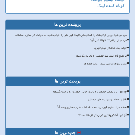
کوتاه کننده لینک
پربیننده ترین ها
می خواهید وزیر ارتباطات را استیضاح کنید؟ این کار را انجام دهید اما دولت در مقابل استفاده
مردم از اینترنت کوتاه نمی آید
تولد یک شاهکار مینیاتوری
ما هیچ گاه اینترنت حقیقی را تجربه نکردیم
نسل سوم شاسی بلند ارباب حلقه ها
پربحث ترین ها
چه طور با ریموت خاموش و باتری خالی، خودرو را روشن کنیم؟
قابل اعتمادترین برندهای موبایل
ساخت پلت فرم ایرانی تست اقدامات مخرب سایبری به AI
آیا کولا آشکروفتین گران تر از طلا است؟
جدیدترین ها