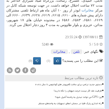
كابلی، حمیدی، گلسرخ، رسالت، بزرگراه صیاد شیرازی حداكثر به
مدت ۷۲ ساعت اختلال خواهد داشت. در جهت توسعه شبكه كابل در
مركز
مخابرات
ابوذر از روز ۱۰ آبان ماه هم ارتباط تلفنی مشتركان
دارای پیش شماره های ۶۶۱۰، ۶۶۱۵، ۶۶۱۹، ۶۶۲۸، ۶۶۳۹، ۶۶۶۰ الی
۶۶۶۹، ۶۵۸۱، ۶۵۸۳، ۶۵۸۶ در محدوده خیابان های ۱۷ شهریور،
مدائن، عزیزی و بلوار طاووس به مدت ۳ روز دچار اختلال می گردد.
1397/08/11
23:55:24
5240
5
/
5.0
تگهای خبر:
تلفن
,
مخابرات
این مطلب را می پسندید؟
(0)
(1)
تازه ترین مطالب مرتبط
دستور جدید ترامپ برای ساخت کامپیوتر های کوانتومی تا سال ۲۰۲۸
ظرفیت نقد اگر نیست حرمت میهمان را نگه دارید!
چرا GPS می تواند تبدیل به پاشنه آشیل شود؟
راه اندازی پارک فاوا در سمنان اعطای تسهیلات به واحدهای مستقر