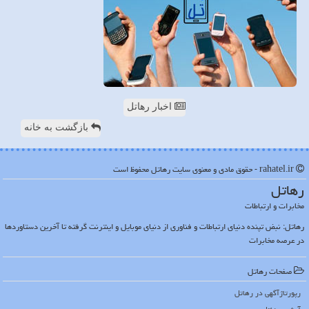
اخبار رهاتل
بازگشت به خانه
rahatel.ir - حقوق مادی و معنوی سایت رهاتل محفوظ است
رهاتل
مخابرات و ارتباطات
رهاتل: نبض تپنده دنیای ارتباطات و فناوری از دنیای موبایل و اینترنت گرفته تا آخرین دستاوردها
در عرصه مخابرات
صفحات رهاتل
رپورتاژآگهی در رهاتل