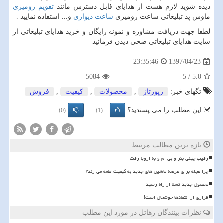
دیده شوید لازم هست از هدایای قابل دسترس مانند
تقویم رومیزی
ماوس پد تبلیغاتی ساعت رومیزی
ساعت دیواری
و... استفاده نمایید .
لطفا جهت دریافت مشاوره و نمونه رایگان و خرید هدایای تبلیغاتی از
سایت هدایای تبلیغاتی ضحی دیدن فرمائید
1397/04/23
23:35:46
5084
5
/
5.0
تگهای خبر:
رپورتاژ
,
محصولات
,
كیفیت
,
فروش
این مطلب را می پسندید؟
(0)
(1)
تازه ترین مطالب مرتبط
رقیب چینی بنز و بی ام و به اروپا رفت
چرا عجله برای عرضه ماشین های جدید به کیفیت لطمه می زند؟
محصول جدید تسلا از راه رسید
فراری از انتقادها خوشحال است!
نظرات بینندگان رهاتل در مورد این مطلب