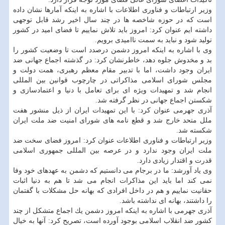
وزیر ارتباطات و فناوری اطلاعات با اشاره به اینكه آمارها نشان داده
است كه در حوزه شاخصه ها در چند سال اخیر رشد قابل توجهی
داشته ایم عنوان كرد: امروز باید تلاش نماییم تا فضای امید در كشور
تولید شود و نباید به سمت ناامیدی برویم.
وی با اشاره به اینكه امروز دشمن درصدد است تا وضعیت كشور را
بد و مخدوش جلوه دهد، خاطرنشان كرد: در گذشته اجماع جهانی ضد
ایران وجود داشت، اما با تدبیر مقام معظم رهبری، همت دولت و
مجلس شورای اسلامی مذاكراتی در چارچوب قوانین بین المللی
انجام شد و تمهیدات ویژه ای برای تعامل با دنیا و اعتمادسازی و
شكستن اجماع جهانی در نظر گرفته شد.
آذری جهرمی عنوان كرد: با این تمهیدات ایران از ذیل منشور هفت
ملل متحد خارج شد و قطع نامه های شورای امنیت ضد ملت ایران
شكسته شد.
وزیر ارتباطات و فناوری اطلاعات عنوان كرد: امروز فضای سخت ضد
ملت ایران وجود ندارد و در عرصه بین المللی جمهوری اسلامی
قدرت و اقتدار زیادی دارد.
وی یاد آورشد: ما در برجام می دانستیم كه دشمن به عهدهای خود وفا
نمی كند اما باید این مذاكرات انجام می شد تا هم به دنیا اثبات
حقانیت نماییم و هم در داخل افرادی كه بهانه حل مشكلات با گفتمان
را داشتند، بهانه ای نداشته باشد.
آذری جهرمی با اشاره به اینكه امروز دشمن یك اجماع متشكل از چند
كشور ضد انقلاب اسلامی بوجود آورده است، تصریح كرد: آنها به خیال