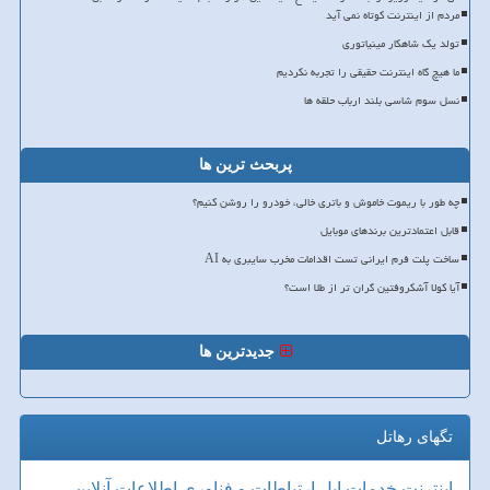
مردم از اینترنت کوتاه نمی آید
تولد یک شاهکار مینیاتوری
ما هیچ گاه اینترنت حقیقی را تجربه نکردیم
نسل سوم شاسی بلند ارباب حلقه ها
پربحث ترین ها
چه طور با ریموت خاموش و باتری خالی، خودرو را روشن کنیم؟
قابل اعتمادترین برندهای موبایل
ساخت پلت فرم ایرانی تست اقدامات مخرب سایبری به AI
آیا کولا آشکروفتین گران تر از طلا است؟
جدیدترین ها
تگهای رهاتل
اینترنت
خدمات
اپل
ارتباطات و فناوری اطلاعات
آنلاین