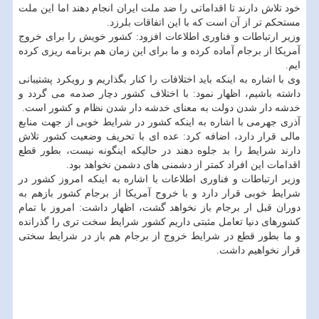
خود تلاش دارند تا اقداماتی را ضد ملت ایران انجام دهند اما این ملت
مستحكم تر از آن است كه با این اتفاقات بلرزد.
وزیر ارتباطات و فناوری اطلاعات افزود: كشور خویش را برای خروج
آمریكا از برجام آماده كرده و ما برای این زمان هم برنامه ریزی كرده
ایم.
وی با اشاره به اینكه باید اختلافات را كنار بگذاریم و رویكرد پشتیبانی
داشته باشیم، اظهار نمود: با اختلاف كشور دچار صدمه می گردد و
خدشه دار شدن دولت به معنای خدشه دار شدن نظام و كشور است.
آذری جهرمی با اشاره به اینكه كشور در شرایط خوبی از جهت منابع
مالی قرار دارد، اضافه كرد: عده ای با تحریف وضعیت كشور تلاش
دارند شرایط را بد جلوه دهند در حالیكه اینگونه نیست، بطور قطع
اقدامات این افراد كمتر از دشمنی های دشمن نخواهد بود.
وزیر ارتباطات و فناوری اطلاعات با اشاره به اینكه امروز كشور در
شرایط خوبی قرار دارد و با خروج آمریكا از برجام كشور بازهم به
دوران قبل ار برجام باز نخواهد گشت، اظهار داشت: امروز با تمام
كشورهای دنیا تعامل مثبتی داریم كشور شرایط سخت تری را گذرانده
و ما بطور قطع در شرایط خروج از برجام هم باز در شرایط سختی
قرار نخواهیم داشت.