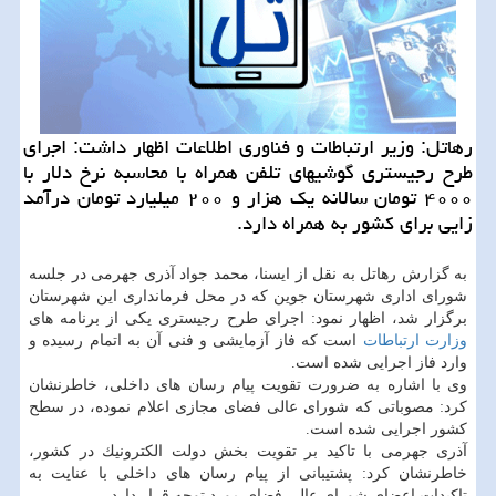
رهاتل: وزیر ارتباطات و فناوری اطلاعات اظهار داشت: اجرای
طرح رجیستری گوشیهای تلفن همراه با محاسبه نرخ دلار با
۴۰۰۰ تومان سالانه یك هزار و ۲۰۰ میلیارد تومان درآمد
زایی برای كشور به همراه دارد.
به گزارش رهاتل به نقل از ایسنا، محمد جواد آذری جهرمی در جلسه
شورای اداری شهرستان جوین كه در محل فرمانداری این شهرستان
برگزار شد، اظهار نمود: اجرای طرح رجیستری یكی از برنامه های
وزارت ارتباطات
است كه فاز آزمایشی و فنی آن به اتمام رسیده و
وارد فاز اجرایی شده است.
وی با اشاره به ضرورت تقویت پیام رسان های داخلی، خاطرنشان
كرد: مصوباتی كه شورای عالی فضای مجازی اعلام نموده، در سطح
كشور اجرایی شده است.
آذری جهرمی با تاكید بر تقویت بخش دولت الكترونیك در كشور،
خاطرنشان كرد: پشتیبانی از پیام رسان های داخلی با عنایت به
تاكیدات اعضای شورای عالی فضای مورد توجه قرار دارد.