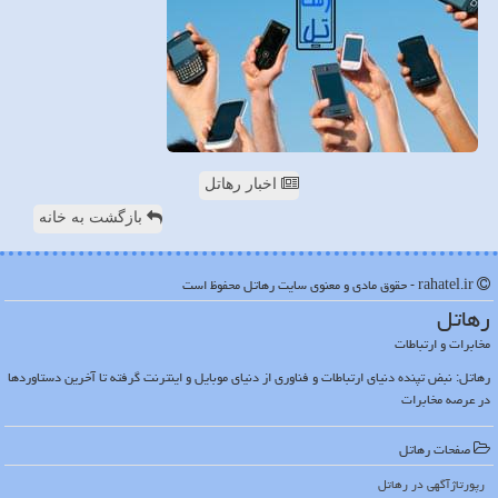
اخبار رهاتل
بازگشت به خانه
rahatel.ir - حقوق مادی و معنوی سایت رهاتل محفوظ است
رهاتل
مخابرات و ارتباطات
رهاتل: نبض تپنده دنیای ارتباطات و فناوری از دنیای موبایل و اینترنت گرفته تا آخرین دستاوردها
در عرصه مخابرات
صفحات رهاتل
رپورتاژآگهی در رهاتل