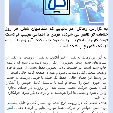
به گزارش رهاتل، در دنیایی که متقاضیان شغل هر روز
خلاقانه تر ظاهر می شوند، فردی با اقدامی عجیب توانست
توجه کاربران اینترنت را به خود جلب کند؛ آن هم با رزومه
ای که ناقص چاپ شده است.
به گزارش رهاتل به نقل از خبر آنلاین، به نقل از زومیت، در یکی از
پست های جدید ردیت، تصویری از یک رزومه دیده می شود که تا نیمه
چاپ شده است. در قسمت بالایی تصویر، فقط بخشی از صورت فرد
و هدف شغلی کلی دیده می شود و بقیه ی صفحه کاملا خالی است.
در وسط این فضای خالی، فقط یک جمله با فونتی درشت به چشم
می خورد: «من را استخدام کنید تا پتانسیل کامل خویش را آشکار
کنم.» همین حرکت عجیب سبب شد این رزومه در فضای مجازی
وایرال شود و بعضی ها آنرا هوشمندانه و برخی دیگر صرفا خرابکاری
می دانند.
هدف شغلی که در رزومه درج شده بود بسیار کلی و قابل پیشبینی
بود: «می خواهم در شرکت شما مهارت هایم را ارتقاء دهم،
دانش
بیشتری کسب کنم و شخصیت شغلی خویش را توسعه دهم.» اما