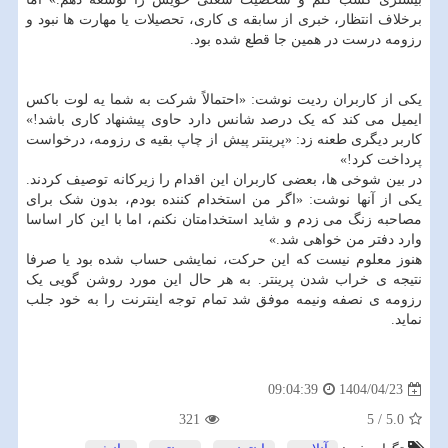
برخلاف انتظار، خبری از سابقه ی کاری، تحصیلات یا مهارت ها نبود و
رزومه درست در همین جا قطع شده بود.
یکی از کاربران ردیت نوشت: «احتمالاً شرکت به شما یه لوت باکس
ایمیل می کند که یک درصد شانس دارد حاوی پیشنهاد کاری باشد!»
کاربر دیگری طعنه زد: «پرینتر پیش از چاپ بقیه ی رزومه، درخواست
پرداخت کرد!»
در بین شوخی ها، بعضی کاربران این اقدام را زیرکانه توصیف کردند.
یکی از آنها نوشت: «اگر من استخدام کننده بودم، بدون شک برای
مصاحبه زنگ می زدم و شاید استخدامتان نکنم، اما با این کار اساسا
وارد دفتر من خواهی شد.»
هنوز معلوم نیست که این حرکت، نمایشی حساب شده بود یا صرفا
نتیجه ی خراب شدن پرینتر. به هر حال این مورد روشن گویی یک
رزومه ی نصفه ونیمه موفق شد تمام توجه اینترنت را به خود جلب
نماید.
1404/04/23
09:04:39
321
5
/
5.0