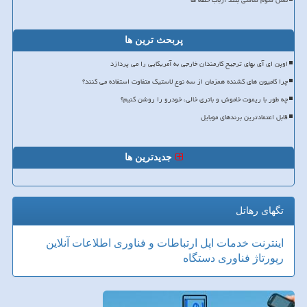
نسل سوم شاسی بلند ارباب حلقه ها
پربحث ترین ها
اوپن ای آی بهای ترجیح کارمندان خارجی به آمریکایی را می پردازد
چرا کامیون های کشنده همزمان از سه نوع لاستیک متفاوت استفاده می کنند؟
چه طور با ریموت خاموش و باتری خالی، خودرو را روشن کنیم؟
قابل اعتمادترین برندهای موبایل
جدیدترین ها
تگهای رهاتل
اینترنت
خدمات
اپل
ارتباطات و فناوری اطلاعات
آنلاین
رپورتاژ
فناوری
دستگاه