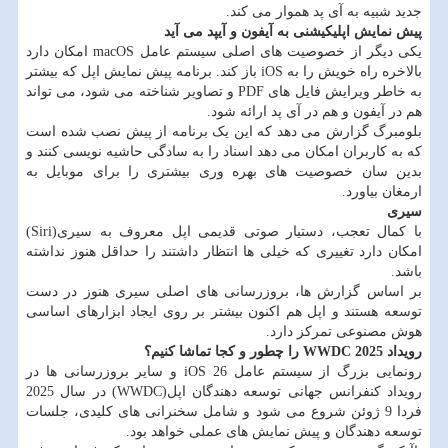
جدید شبیه به آی پد هموار می کند.
پیش نمایش اپلیکیشنی به آیفون و آیپد می آید
یکی دیگر از خصوصیت های اصلی سیستم عامل macOS امکان دارد
بالاخره راه خویش را به iOS باز کند. برنامه پیش نمایش اپل که بیشتر
به خاطر ویرایش فایل های PDF و تصاویر شناخته می شود، می تواند
هم در آیفون و هم در آی پد ارائه شود.
بلومبرگ گزارش می دهد که این یک برنامه از پیش نصب شده است
که به کاربران امکان می دهد اسناد را به سادگی حاشیه نویسی کنند و
بدین سان خصوصیت های بهره وری بیشتری را برای موبایل به
ارمغان بیاورد.
سیری
با کمال تعجب، دستیار صوتی قدیمی اپل معروف به سیری(Siri)
امکان دارد تغییری که خیلی ها انتظار داشتند را حداقل هنوز نداشته
باشد.
بر اساس گزارش ها، بروزرسانی های اصلی سیری هنوز در دست
توسعه هستند و اپل هم اکنون بیشتر بر روی ایجاد ابزارهای اساسی
هوش مصنوعی تمرکز دارد.
رویداد WWDC 2025 را چطور و کجا تماشا کنیم؟
رونمایی بزرگ از سیستم عامل iOS 26 و سایر بروزرسانی ها در
رویداد کنفرانس جهانی توسعه دهندگان اپل(WWDC) در سال 2025
فردا 9 ژوئن شروع می شود و شامل سخنرانی های کلیدی، جلسات
توسعه دهندگان و پیش نمایش های عملی خواهد بود.