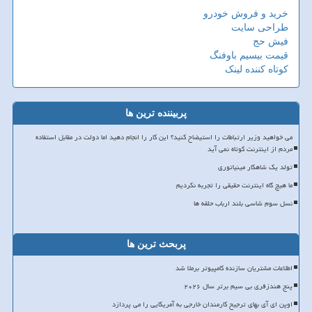
خرید و فروش خودرو
طراحی سایت
فیش حج
قیمت بیسیم باوفنگ
کوتاه کننده لینک
پربیننده ترین ها
می خواهید وزیر ارتباطات را استیضاح کنید؟ این کار را انجام دهید اما دولت در مقابل استفاده
مردم از اینترنت کوتاه نمی آید
تولد یک شاهکار مینیاتوری
ما هیچ گاه اینترنت حقیقی را تجربه نکردیم
نسل سوم شاسی بلند ارباب حلقه ها
پربحث ترین ها
اطلاعات مشتریان سازنده کامپیوتر برملا شد
پنج هندزفری بی سیم برتر سال ۲۰۲۶
اوپن ای آی بهای ترجیح کارمندان خارجی به آمریکایی را می پردازد