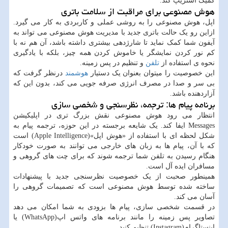
کمیک استریپ کند.
هوش مصنوعی برای مراقبت از سلامت باتری
اپل، هوش مصنوعی را به روشی عملی و کاربردی به کار می گیرد.
ازاین رو یک حالت باتری جدید با مدیریت هوش مصنوعی می تواند به
آیفون شما کمک نماید تا شارژدهی بیشتری داشته باشد، آن هم نه با
کم نور کردن نمایشگر یا خاموش کردن همه چیز، بلکه با یادگیری
نحوه ی استفاده از
تلفن
و تنظیم در پس زمینه.
این خصوصیت را میتوان بعنوان یک دستیار
هوشمند
درنظر گرفت که
بی سر و صدا در مصرف انرژی صرفه جویی می کند، بدون این که
آزاردهنده باشد.
برنامه پیام ها: ترجمه، نظرسنجی و شخصی سازی
انتظار می رود هوش مصنوعی نقش بزرگ تری در اپلیکیشن
Messages ایفا کند. یک شایعه برجسته در این حوزه، ترجمه پیام به
شکل لحظه ای با استفاده از «هوش اپل»(Apple Intelligence) است
که با آن، پیام ها به زبان های خارجی می توانند به صورت خودکار
هنگام رسیدن به تلفن شما ترجمه شوند که برای چت های گروهی و
مسافران ایده آل است.
همینطور صحبت از یک خصوصیت نظرسنجی جدید با پیشنهادات
ساخته شده توسط هوش مصنوعی است که تصمیمات گروهی را
آسان می کند.
در قسمت شخصی سازی، پیام ها بزودی به شما امکان می دهد
تصاویر پس زمینه را مانند برنامه های واتس اپ(WhatsApp) یا
اینستاگرام(Instagram) تنظیم کنید.