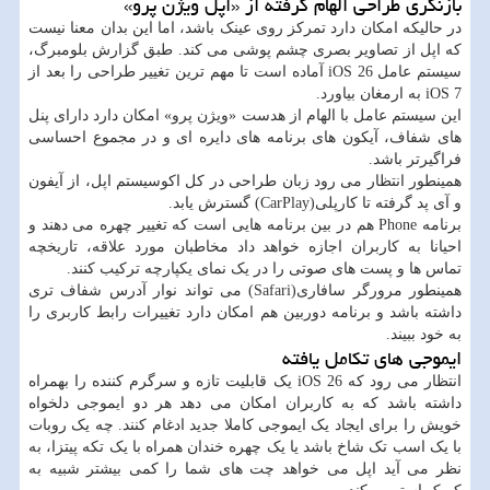
بازنگری طراحی الهام گرفته از «اپل ویژن پرو»
در حالیکه امکان دارد تمرکز روی عینک باشد، اما این بدان معنا نیست
که اپل از تصاویر بصری چشم پوشی می کند. طبق گزارش بلومبرگ،
سیستم عامل iOS 26 آماده است تا مهم ترین تغییر طراحی را بعد از
iOS 7 به ارمغان بیاورد.
این سیستم عامل با الهام از هدست «ویژن پرو» امکان دارد دارای پنل
های شفاف، آیکون های برنامه های دایره ای و در مجموع احساسی
فراگیرتر باشد.
همینطور انتظار می رود زبان طراحی در کل اکوسیستم اپل، از آیفون
و آی پد گرفته تا کارپلی(CarPlay) گسترش یابد.
برنامه Phone هم در بین برنامه هایی است که تغییر چهره می دهند و
احیانا به کاربران اجازه خواهد داد مخاطبان مورد علاقه، تاریخچه
تماس ها و پست های صوتی را در یک نمای یکپارچه ترکیب کنند.
همینطور مرورگر سافاری(Safari) می تواند نوار آدرس شفاف تری
داشته باشد و برنامه دوربین هم امکان دارد تغییرات رابط کاربری را
به خود ببیند.
ایموجی های تکامل یافته
انتظار می رود که iOS 26 یک قابلیت تازه و سرگرم کننده را بهمراه
داشته باشد که به کاربران امکان می دهد هر دو ایموجی دلخواه
خویش را برای ایجاد یک ایموجی کاملا جدید ادغام کنند. چه یک روبات
با یک اسب تک شاخ باشد یا یک چهره خندان همراه با یک تکه پیتزا، به
نظر می آید اپل می خواهد چت های شما را کمی بیشتر شبیه به