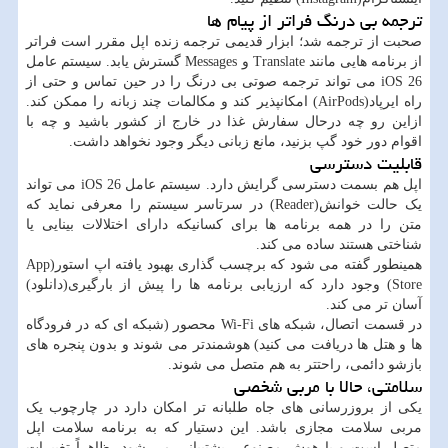
ترجمه بی درنگ فراتر از پیام ها
صحبت از ترجمه شد؛ ابزار قدیمی ترجمه زنده اپل مقرر است فراتر
از برنامه هایی مانند Translate و Messages گسترش یابد. سیستم عامل
iOS 26 می تواند ترجمه صوتی بی درنگ را در حین تماس و حتی از
راه ایرپاد(AirPods) امکانپذیر کند و مکالمات چند زبانه را ممکن کند.
ازاین رو چه درحال سفارش غذا در خارج از کشور باشید و چه با
اقوام دور خود گپ بزنید، مانع زبانی دیگر وجود نخواهد داشت.
قابلیت دسترسی
اپل هم بسمت دسترسی گرایش دارد. سیستم عامل iOS 26 می تواند
یک حالت خوانش(Reader) در سرتاسر سیستم را معرفی نماید که
متن را در همه برنامه ها برای کسانیکه دارای اختلالات بینایی یا
شناختی هستند ساده می کند.
همینطور گفته می شود که برچسب گذاری بهبود یافته اپ استور(App
Store) وجود دارد که ارزیابی برنامه ها را پیش از بارگیری(دانلود)
آسان تر می کند.
در قسمت اتصال، شبکه های Wi-Fi محصور (شبکه ای که در فرودگاه
ها و هتل ها دریافت می کنید) هوشمندتر می شوند و بدون پنجره های
بازشو دائمی، راحتتر به هم متصل می شوند.
سلامتی، حالا با مربی شخصی
یکی از بروزرسانی های جاه طلبانه تر امکان دارد در چارچوب یک
مربی سلامت مجازی باشد. این دستیار که به برنامه سلامت اپل
متصل است و با هوش مصنوعی پشتیبانی می شود، ظاهراً تغییرات