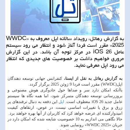
به گزارش رهاتل، رویداد سالانه اپل معروف به «WWDC
2025» مقرر است فردا آغاز شود و انتظار می رود سیستم
عامل iOS 26 در مرکز توجه آن باشد. در این گزارش
مروری خواهیم داشت بر خصوصیت های جدیدی که انتظار
می رود اپل معرفی نماید.
به گزارش رهاتل به نقل از ایسنا،
کنفرانس جهانی توسعه دهندگان
اپل(WWDC) مقرر است فردا 9 ژوئن 2025 برگزار گردد.
باآنکه امکان دارد سر و صداها حول جادوگری هوش مصنوعی و
بروزرسانی توسعه دهندگان متمرکز شود، اما همه نگاه ها سیستم
عامل جدید iOS 26 معطوف است.
اپل
این دفعه به دنبال ترفندهای پر
زرق و برق یا تغییرات اساسی نیست. در عوض، ارتقاهای کیفیت
امیدوارکننده ای عرضه خواهد کرد که کاربران از آنها بهره خواهند برد.
حالا نگاهی می اندازیم به 10 خصوصیت شایعه شده که امکان دارد در
جریان «WWDC 2025» رونمایی شوند.