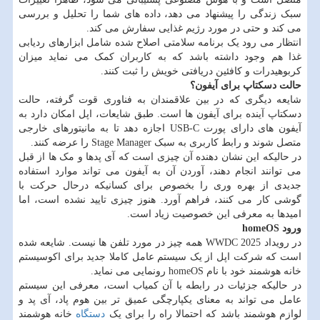
سبک زندگی را پیشنهاد می دهد، داده های شما را تحلیل و بررسی
می کند و حتی در مورد رژیم غذایی سفارش می کند.
انتظار می رود یک برنامه سلامتی اصلاح شده شامل ابزارهای ردیابی
غذا هم وجود داشته باشد که به کاربران کمک می نماید میزان
کربوهیدرات و کافئین دریافتی خویش را ثبت کنند.
حالت دسکتاپ برای آیفون؟
شایعه دیگری که در بین علاقمندان به فناوری قوت گرفته، حالت
دسکتاپ آینده برای آیفون ها است. طبق شایعات، اپل امکان دارد به
آیفون های دارای پورت USB-C اجازه دهد تا به مانیتورهای خارجی
متصل شوند و رابط کاربری به سبک Stage Manager را عرضه کنند.
در حالیکه این نشان دهنده آن چیزی است که آی پدها و مک ها از قبل
می توانند انجام دهند، آوردن آن به آیفون می تواند موارد استفاده
جدیدی از بهره وری را بخصوص برای کسانیکه درحال حرکت با
گوشی کار می کنند، فراهم آورد. هنوز چیزی تایید نشده است، اما
امیدها به معرفی این خصوصیت زیاد است.
ورود homeOS
در رویداد WWDC 2025 همه چیز در مورد تلفن ها نیست. شایعه شده
است که شرکت اپل از یک سیستم عامل کاملا جدید برای اکوسیستم
خانه هوشمند خود با نام homeOS رونمایی می نماید.
در حالیکه جزئیات در رابطه با آن کمیاب است، معرفی این سیستم
عامل می تواند به معنای یکپارچگی عمیق تر بین هوم پاد، آی پد و
لوازم هوشمند باشد که احتمالا راه را برای یک
دستگاه
خانه هوشمند