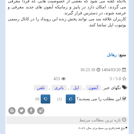
باآنکه گفته می شود که بعضی از خصوصیت هایی که فردا معرفی
می گردند، امکان دارد در پاییز و زمانیکه آیفون های جدید معرفی و
عرضه شوند، در دسترس قرار گیرند.
کاربران علاقه مند می توانند پخش زنده این رویداد را در کانال رسمی
یوتیوب اپل تماشا کنند.
منبع:
رهاتل
1404/03/20
10:23:10
453
5
/
5.0
تگهای خبر:
آیفون
,
اپل
,
باتری
,
تلفن
این مطلب را می پسندید؟
(0)
(1)
تازه ترین مطالب مرتبط
پنج هندزفری بی سیم برتر سال ۲۰۲۶