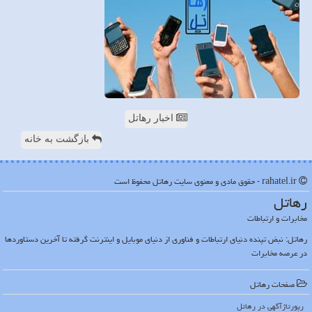
اخبار رهاتل
بازگشت به خانه
rahatel.ir - حقوق مادی و معنوی سایت رهاتل محفوظ است
رهاتل
مخابرات و ارتباطات
رهاتل: نبض تپنده دنیای ارتباطات و فناوری از دنیای موبایل و اینترنت گرفته تا آخرین دستاوردها
در عرصه مخابرات
صفحات رهاتل
رپورتاژآگهی در رهاتل