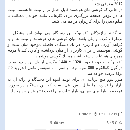
2017 معرفی شد.
در حالی كه گوشی های هوشمند قابل حمل تر از تبلت ها هستند، تبلت
ها در عوض صفحه بزرگتری برای كارهایی مانند خواندن مطالب یا
فیلم دیدن را برای كاربران فراهم می كنند.
به گفته سازندگان "فولیو"، این دستگاه می تواند این مشكل را
برطرف كرده و پلی باشد میان گوشی های هوشمند و تبلت ها و با
فراهم آوردن دو كاربری در یك دستگاه، فاصله موجود میان تبلت و
گوشی هوشمند را برای كاربران از میان برداشته و كاری كند تا مردم
همزمان هم تبلت داشته باشند هم یك گوشی هوشمند.
"فولیو" با وضوح تصویر 1920 * 1440 پیكسل از یك پردازنده اسنپ
دراگون كوالكوم 800 بهره برده و همراه با سیستم عامل اندروید 7.0
نوقا عرضه خواهد شد.
هنوز لنوو هیچ برنامه ای برای تولید انبوه این دستگاه و ارائه آن به
بازار را ندارد، اما قابل پیش بینی است كه این دستگاه در صورت
عرضه به بازارهای جهانی، بازار تبلت ها را تحت تاثیر قرار خواهد داد.
1396/05/04
01:06:29
6160
5
/
5.0