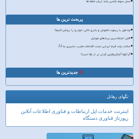
نسل سوم شاسی بلند ارباب حلقه ها
پربحث ترین ها
چه طور با ریموت خاموش و باتری خالی، خودرو را روشن کنیم؟
قابل اعتمادترین برندهای موبایل
ساخت پلت فرم ایرانی تست اقدامات مخرب سایبری به AI
آیا کولا آشکروفتین گران تر از طلا است؟
جدیدترین ها
تگهای رهاتل
اینترنت
خدمات
اپل
ارتباطات و فناوری اطلاعات
آنلاین
رپورتاژ
فناوری
دستگاه