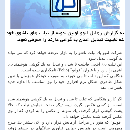
به گزارش رهاتل لنوو اولین نمونه از تبلت های تاشوی خود
كه قابلیت تبدیل شدن به گوشی دارند را معرفی نمود.
شركت لنوو یك تبلت تاشو را به بازار عرضه خواهد كرد كه می تواند
به گوشی تبدیل شود.
این تبلت 7.8 اینچی قابلیت تا شدن و تبدیل به یك گوشی هوشمند 5.5
اینچی را دارد و با عنوان "فولیو" (Folio) نامگذاری شده است.
هنگامی كه این تبلت تا می خورد، به صورت خودكار همزمان با تغییر
شكل ظاهری، شكل نرم افزاری خود را نیز متناسب با اندازه جدید
تغییر می دهد.
اگر كاربر هنگامی كه تبلت تا شده و تبدیل به یك گوشی هوشمند شده
است، از كسی عكس بگیرد، نیمه دیگر صفحه نمایش تبلت كه حالا
پشت گوشی قرار گرفته، یك نمونه از عكس را به فردی كه از وی
عكس گرفته شده نمایش خواهد داد.
"فولیو" كه هنوز در مراحل آزمایش قرار دارد و الان بیشتر یك طرح
مفهومی است در همایش جهانی فناوری شانگهای در بیستم ژوئیه