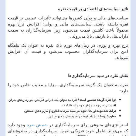
تاثیر سیاست
های اقتصادی بر قیمت نقره
سیاست
های مالی و پولی کشورها می
توانند تأثیرات عمیقی بر
قیمت
نقره
داشته باشند. سیاست
های مالی و پولی: افزایش نرخ بهره
معمولاً باعث کاهش قیمت می
شود، زیرا سرمایه
گذاران به سمت
دارایی
های با بازدهی بالا می
روند
.
نرخ بهره و تورم: در زمان
های تورم بالا، نقره به عنوان یک پناهگاه
امن برای سرمایه
گذاران محسوب می
شود و قیمت آن افزایش
می
یابد.
نقش نقره در سبد سرمایه
گذاری
ها
نقره به عنوان یک گزینه سرمایه
گذاری، مزایا و معایب خاص خود را
دارد:
چرا نقره گزینه مناسبی است؟
نقره به عنوان یک دارایی فیزیکی، در زمان
های بحران
اقتصادی می
تواند ارزش خود را حفظ کند.
مزایا
:
نقدشوندگی بالا، تنوع در سبد سرمایه
گذاری و کاربردهای صنعتی.
معایب
:
نوسانات زیاد قیمت و هزینه
های ذخیره
سازی.
استراتژی
های متنوعی برای سرمایه
گذاری در
شمش نقره
وجود دارد
که می
تواند شامل خرید فیزیکی نقره، سرمایه
گذاری در صندوق
های