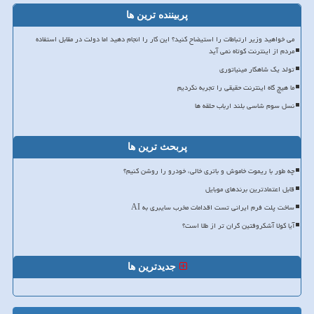
پربیننده ترین ها
می خواهید وزیر ارتباطات را استیضاح کنید؟ این کار را انجام دهید اما دولت در مقابل استفاده
مردم از اینترنت کوتاه نمی آید
تولد یک شاهکار مینیاتوری
ما هیچ گاه اینترنت حقیقی را تجربه نکردیم
نسل سوم شاسی بلند ارباب حلقه ها
پربحث ترین ها
چه طور با ریموت خاموش و باتری خالی، خودرو را روشن کنیم؟
قابل اعتمادترین برندهای موبایل
ساخت پلت فرم ایرانی تست اقدامات مخرب سایبری به AI
آیا کولا آشکروفتین گران تر از طلا است؟
جدیدترین ها