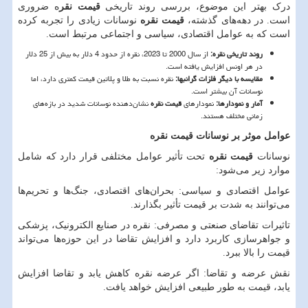
درک بهتر این موضوع، بررسی روند تاریخی
قیمت نقر
ه ضروری
است. در دهه
های گذشته،
قیمت نقره
نوسانات زیادی را تجربه کرده
است که به عوامل اقتصادی، سیاسی و اجتماعی مرتبط است.
روند تاریخی نقره
:
از سال 2000 تا 2023، نقره از حدود 4 دلار به بیش از 25 دلار
در هر اونس افزایش یافته است.
مقایسه با دیگر فلزات گرانبها
:
نقره نسبت به طلا و پلاتین قیمت کمتری دارد، اما
نوسانات آن بیشتر است.
آمار و نمودارها
:
نمودارهای
قیمت نقره
نشان
دهنده نوسانات شدید در بازه
های
زمانی مختلف هستند.
عوامل موثر بر نوسانات قیمت نقره
نوسانات
قیمت نقره
تحت تأثیر عوامل مختلفی قرار دارد که شامل
موارد زیر می
شود:
عوامل اقتصادی و سیاسی: بحران
های اقتصادی، جنگ
ها و تحریم
ها
می
توانند به شدت بر قیمت تأثیر بگذارند.
تاثیرات تقاضای صنعتی و مصرفی: نقره در صنایع الکترونیک، پزشکی
و جواهرسازی کاربرد دارد و افزایش تقاضا در این حوزه
ها می
تواند
قیمت را بالا ببرد.
نقش عرضه و تقاضا: اگر عرضه نقره کاهش یابد و تقاضا افزایش
یابد، قیمت به طور طبیعی افزایش خواهد یافت.