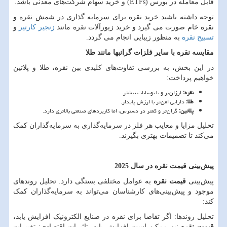
قابل معامله در بورس
(ETFs)
و خرید سهام شرکت
های معدنی باشد.
توجه داشته باشید خرید نقره برای سرمایه گذاری در شمش نقره و
نقره خام صورت می گیرد و خرید زیورآلات نقره مانند
زنجیر کارتیر
و
تسبیح نقره
به منظور زیبایی انجام می گردد.
مقایسه نقره با سایر فلزات گرانبها مانند طلا
در این بخش، به بررسی تفاوت
های کلیدی بین نقره، طلا و پلاتین
خواهیم پرداخت:
نقره
:
ارزان
تر و با نوسانات بیشتر.
طلا
:
دارایی امن
تر با ارزش پایدار.
پلاتین
:
گران
تر و کمتر در دسترس، اما کاربردهای صنعتی بالاتری دارد.
تحلیل مزایا و معایب هر فلز در سرمایه
گذاری به سرمایه
گذاران کمک
می
کند تا تصمیمات بهتری بگیرند.
پیش
بینی قیمت نقره در سال 2025
پیش
بینی
قیمت نقره
به عوامل مختلفی بستگی دارد. تحلیل روندهای
موجود و پیش
بینی
های کارشناسان می
تواند به سرمایه
گذاران کمک
کند:
تحلیل روندها: اگر تقاضا برای نقره در صنایع الکترونیک افزایش یابد،
قیمت نقره
نیز ممکن است افزایش یابد. تاثیرات اقتصادی: تغییرات