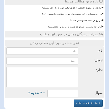
تازه ترین مطالب مرتبط
چه طور با ریموت خاموش و باتری خالی، خودرو را روشن کنیم؟
چرا عجله برای عرضه ماشین های جدید به کیفیت لطمه می زند؟
فراری از انتقادها خوشحال است!
آیا روکش صندلی می تواند عملکرد ایربگ را مختل کند؟
نظرات بینندگان رهاتل در مورد این مطلب
نظر شما در مورد این مطلب رهاتل
نام:
ایمیل:
نظر:
سوال:
= ۷ بعلاوه ۲