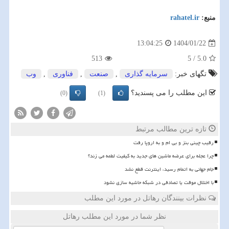
منبع:
rahatel.ir
1404/01/22
13:04:25
513
5
/
5.0
تگهای خبر:
سرمایه گذاری
,
صنعت
,
فناوری
,
وب
این مطلب را می پسندید؟
(0)
(1)
تازه ترین مطالب مرتبط
رقیب چینی بنز و بی ام و به اروپا رفت
چرا عجله برای عرضه ماشین های جدید به کیفیت لطمه می زند؟
️جام جهانی به اتمام رسید، اینترنت قطع نشد
با اختلال موقت یا تصادفی در شبکه حاشیه سازی نشود
نظرات بینندگان رهاتل در مورد این مطلب
نظر شما در مورد این مطلب رهاتل