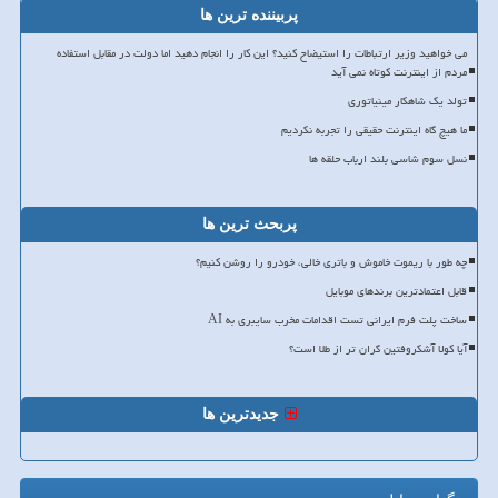
پربیننده ترین ها
می خواهید وزیر ارتباطات را استیضاح کنید؟ این کار را انجام دهید اما دولت در مقابل استفاده
مردم از اینترنت کوتاه نمی آید
تولد یک شاهکار مینیاتوری
ما هیچ گاه اینترنت حقیقی را تجربه نکردیم
نسل سوم شاسی بلند ارباب حلقه ها
پربحث ترین ها
چه طور با ریموت خاموش و باتری خالی، خودرو را روشن کنیم؟
قابل اعتمادترین برندهای موبایل
ساخت پلت فرم ایرانی تست اقدامات مخرب سایبری به AI
آیا کولا آشکروفتین گران تر از طلا است؟
جدیدترین ها