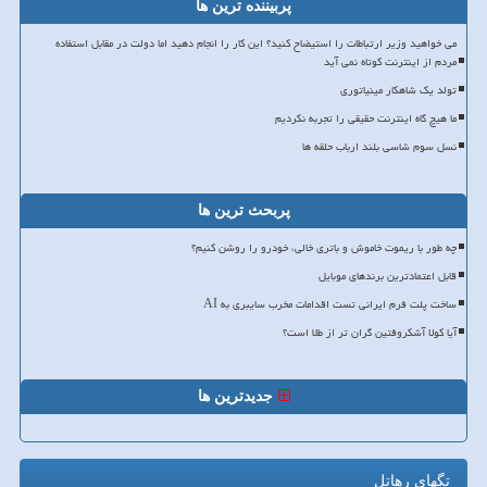
پربیننده ترین ها
می خواهید وزیر ارتباطات را استیضاح کنید؟ این کار را انجام دهید اما دولت در مقابل استفاده
مردم از اینترنت کوتاه نمی آید
تولد یک شاهکار مینیاتوری
ما هیچ گاه اینترنت حقیقی را تجربه نکردیم
نسل سوم شاسی بلند ارباب حلقه ها
پربحث ترین ها
چه طور با ریموت خاموش و باتری خالی، خودرو را روشن کنیم؟
قابل اعتمادترین برندهای موبایل
ساخت پلت فرم ایرانی تست اقدامات مخرب سایبری به AI
آیا کولا آشکروفتین گران تر از طلا است؟
جدیدترین ها
تگهای رهاتل