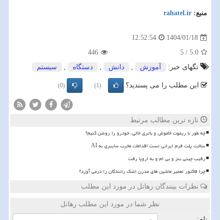
منبع:
rahatel.ir
1404/01/18
12:52:54
446
5
/
5.0
تگهای خبر:
آموزش
,
دانش
,
دستگاه
,
سیستم
این مطلب را می پسندید؟
(0)
(1)
تازه ترین مطالب مرتبط
چه طور با ریموت خاموش و باتری خالی، خودرو را روشن کنیم؟
ساخت پلت فرم ایرانی تست اقدامات مخرب سایبری به AI
رقیب چینی بنز و بی ام و به اروپا رفت
چرا فاکتور تعمیر ماشین های مدرن اشک رانندگان را درمی آورد؟
نظرات بینندگان رهاتل در مورد این مطلب
نظر شما در مورد این مطلب رهاتل
نام: