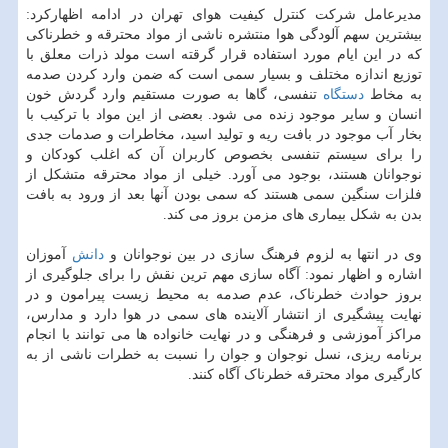
مدیرعامل شرکت کنترل کیفیت هوای تهران در ادامه اظهارکرد:
بیشترین سهم آلودگی هوا منتشره ناشی از مواد محترقه و خطرناکی
که در این ایام مورد استفاده قرار گرقته است مولد ذرات معلق با
توزیع اندازه مختلف و بسیار سمی است که ضمن وارد کردن صدمه
به مخاط
دستگاه
تنفسی، گاها به صورت مستقیم وارد گردش خون
انسان و سایر موجود زنده می شود. بعضی از این مواد با ترکیب با
بخار آب موجود در بافت ریه و تولید اسید، مخاطرات و صدمات جدی
را برای سیستم تنفسی بخصوص کاربران آن که اغلب کودکان و
نوجوانان هستند، بوجود می آورد. خیلی از مواد محترقه متشکل از
فلزات سنگین سمی هستند که سمی بودن آنها بعد از ورود به بافت
بدن به شکل بیماری های مزمن بروز می کند.
وی در انتها به لزوم فرهنگ سازی در بین نوجوانان و
دانش
آموزان
اشاره و اظهار نمود: آگاه سازی مهم ترین نقش را برای جلوگیری از
بروز حوادث خطرناک، عدم صدمه به محیط زیست پیرامون و در
نهایت پیشگیری از انتشار آلاینده های سمی در هوا دارد و مدارس،
مراکز آموزشی و فرهنگی و در نهایت خانواده ها می توانند با انجام
برنامه ریزی، نسل نوجوان و جوان را نسبت به خطرات ناشی از به
کارگیری مواد محترقه خطرناک آگاه کنند.