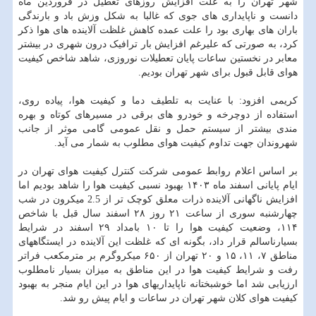
شهر تهران را به علت افزایش روزهای تعطیل در فروردین ماه
دانست و ناپایداری های جوی که غالبا به شکل وزش باد و بارندگی
باران های بهاری بود را علت عمده کاهش غلظت آلاینده های هوا ذکر
کرد، به صورتی که علیرغم افزایش بار ترافیک درون شهری در بیشتر
معابر در نخستین ساعات پایان تعطیلات نوروزی، شاهد شاخص کیفیت
هوای قابل قبول برای شهر تهران بودیم.
کریمی افزود: با عنایت به تلطیف دما و کیفیت هوا، پیاده روی،
استفاده از دوچرخه و خودرو های برقی در مسیرهای کوتاه و بهره
مندی بیشتر از سیستم حمل و نقل عمومی گامی موثر از جانب
شهروندان جهت تداوم کیفیت هوای مطلوب به شمار می آید.
بر اساس اعلام روابط عمومی شرکت کنترل کیفیت هوای تهران در
ایام پایانی اسفند ماه ۱۴۰۳ بهبود نسبی کیفیت هوا را شاهد بودیم اما
افزایش ناگهانی آلاینده ذرات معلق کوچک تر از 2.5 میکرون در شب
چهارشنبه سوری از ساعت ۲۱ روز ۲۸ اسفند سال قبل با شاخص
۱۱۴، وضعیت کیفیت هوا را تا ۱۰ بامداد ۲۹ اسفند در شرایط
بسیارناسالم قرار داد، بگونه ای که غلظت این آلاینده در ایستگاههای
مناطق ۷، ۱۱، ۱۵ و ۲۰ تهران از ۶۵۰ میکروگرم بر مترمکعب فراتر
رفت و شرایط کیفیت هوا در این مناطق به میزان بسیار نامطلوب
ارزیابی شد اما خوشبختانه ناپایداریهای هوا در این ایام منجر به بهبود
کیفیت هوای کلان شهر تهران در ساعات و ایام پیش رو شد.