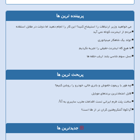
پربیننده ترین ها
می خواهید وزیر ارتباطات را استیضاح کنید؟ این کار را انجام دهید اما دولت در مقابل استفاده
مردم از اینترنت کوتاه نمی آید
تولد یک شاهکار مینیاتوری
ما هیچ گاه اینترنت حقیقی را تجربه نکردیم
نسل سوم شاسی بلند ارباب حلقه ها
پربحث ترین ها
چه طور با ریموت خاموش و باتری خالی، خودرو را روشن کنیم؟
قابل اعتمادترین برندهای موبایل
ساخت پلت فرم ایرانی تست اقدامات مخرب سایبری به AI
آیا کولا آشکروفتین گران تر از طلا است؟
جدیدترین ها