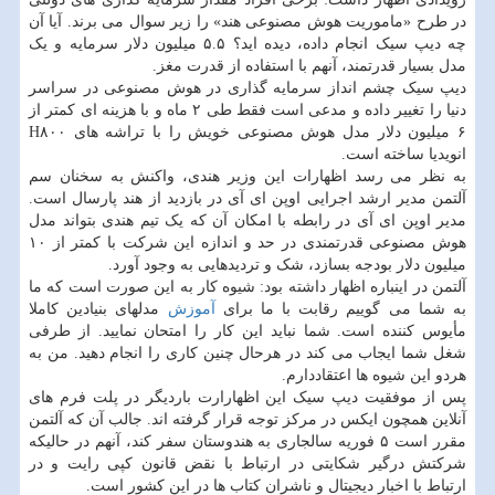
در طرح «ماموریت هوش مصنوعی هند» را زیر سوال می برند. آیا آن
چه دیپ سیک انجام داده، دیده اید؟ ۵.۵ میلیون دلار سرمایه و یک
مدل بسیار قدرتمند، آنهم با استفاده از قدرت مغز.
دیپ سیک چشم انداز سرمایه گذاری در هوش مصنوعی در سراسر
دنیا را تغییر داده و مدعی است فقط طی ۲ ماه و با هزینه ای کمتر از
۶ میلیون دلار مدل هوش مصنوعی خویش را با تراشه های H۸۰۰
انویدیا ساخته است.
به نظر می رسد اظهارات این وزیر هندی، واکنش به سخنان سم
آلتمن مدیر ارشد اجرایی اوپن ای آی در بازدید از هند پارسال است.
مدیر اوپن ای آی در رابطه با امکان آن که یک تیم هندی بتواند مدل
هوش مصنوعی قدرتمندی در حد و اندازه این شرکت با کمتر از ۱۰
میلیون دلار بودجه بسازد، شک و تردیدهایی به وجود آورد.
آلتمن در اینباره اظهار داشته بود: شیوه کار به این صورت است که ما
به شما می گوییم رقابت با ما برای
آموزش
مدلهای بنیادین کاملا
مأیوس کننده است. شما نباید این کار را امتحان نمایید. از طرفی
شغل شما ایجاب می کند در هرحال چنین کاری را انجام دهید. من به
هردو این شیوه ها اعتقاددارم.
پس از موفقیت دیپ سیک این اظهارارت باردیگر در پلت فرم های
آنلاین همچون ایکس در مرکز توجه قرار گرفته اند. جالب آن که آلتمن
مقرر است ۵ فوریه سالجاری به هندوستان سفر کند، آنهم در حالیکه
شرکتش درگیر شکایتی در ارتباط با نقض قانون کپی رایت و در
ارتباط با اخبار دیجیتال و ناشران کتاب ها در این کشور است.