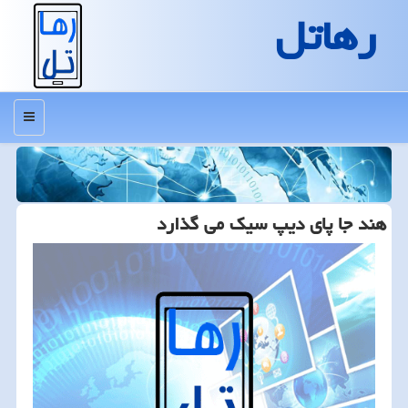
رهاتل
منو
هند جا پای دیپ سیک می گذارد