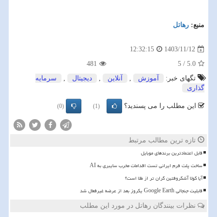
منبع:
رهاتل
1403/11/12
12:32:15
481
5
/
5.0
تگهای خبر:
آموزش
,
آنلاین
,
دیجیتال
,
سرمایه
گذاری
این مطلب را می پسندید؟
(0)
(1)
تازه ترین مطالب مرتبط
قابل اعتمادترین برندهای موبایل
ساخت پلت فرم ایرانی تست اقدامات مخرب سایبری به AI
آیا کولا آشکروفتین گران تر از طلا است؟
قابلیت جنجالی Google Earth یکروز بعد از عرضه غیرفعال شد
نظرات بینندگان رهاتل در مورد این مطلب