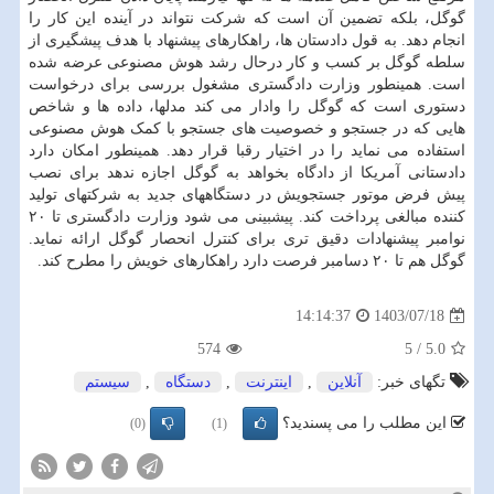
گوگل، بلکه تضمین آن است که شرکت نتواند در آینده این کار را
انجام دهد. به قول دادستان ها، راهکارهای پیشنهاد با هدف پیشگیری از
سلطه گوگل بر کسب و کار درحال رشد هوش مصنوعی عرضه شده
است. همینطور وزارت دادگستری مشغول بررسی برای درخواست
دستوری است که گوگل را وادار می کند مدلها، داده ها و شاخص
هایی که در جستجو و خصوصیت های جستجو با کمک هوش مصنوعی
استفاده می نماید را در اختیار رقبا قرار دهد. همینطور امکان دارد
دادستانی آمریکا از دادگاه بخواهد به گوگل اجازه ندهد برای نصب
پیش فرض موتور جستجویش در دستگاههای جدید به شرکتهای تولید
کننده مبالغی پرداخت کند. پیشبینی می شود وزارت دادگستری تا ۲۰
نوامبر پیشنهادات دقیق تری برای کنترل انحصار گوگل ارائه نماید.
گوگل هم تا ۲۰ دسامبر فرصت دارد راهکارهای خویش را مطرح کند.
1403/07/18
14:14:37
574
5
/
5.0
تگهای خبر:
آنلاین
,
اینترنت
,
دستگاه
,
سیستم
این مطلب را می پسندید؟
(0)
(1)