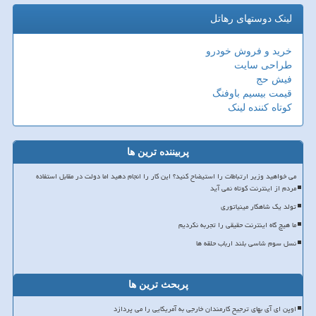
لینک دوستهای رهاتل
خرید و فروش خودرو
طراحی سایت
فیش حج
قیمت بیسیم باوفنگ
کوتاه کننده لینک
پربیننده ترین ها
می خواهید وزیر ارتباطات را استیضاح کنید؟ این کار را انجام دهید اما دولت در مقابل استفاده
مردم از اینترنت کوتاه نمی آید
تولد یک شاهکار مینیاتوری
ما هیچ گاه اینترنت حقیقی را تجربه نکردیم
نسل سوم شاسی بلند ارباب حلقه ها
پربحث ترین ها
اوپن ای آی بهای ترجیح کارمندان خارجی به آمریکایی را می پردازد