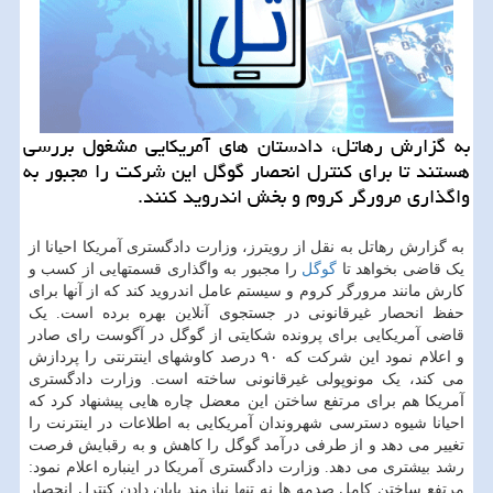
به گزارش رهاتل، دادستان های آمریکایی مشغول بررسی
هستند تا برای کنترل انحصار گوگل این شرکت را مجبور به
واگذاری مرورگر کروم و بخش اندروید کنند.
به گزارش رهاتل به نقل از رویترز، وزارت دادگستری آمریکا احیانا از
یک قاضی بخواهد تا
گوگل
را مجبور به واگذاری قسمتهایی از کسب و
کارش مانند مرورگر کروم و سیستم عامل اندروید کند که از آنها برای
حفظ انحصار غیرقانونی در جستجوی آنلاین بهره برده است. یک
قاضی آمریکایی برای پرونده شکایتی از گوگل در آگوست رای صادر
و اعلام نمود این شرکت که ۹۰ درصد کاوشهای اینترنتی را پردازش
می کند، یک مونوپولی غیرقانونی ساخته است. وزارت دادگستری
آمریکا هم برای مرتفع ساختن این معضل چاره هایی پیشنهاد کرد که
احیانا شیوه دسترسی شهروندان آمریکایی به اطلاعات در اینترنت را
تغییر می دهد و از طرفی درآمد گوگل را کاهش و به رقبایش فرصت
رشد بیشتری می دهد. وزارت دادگستری آمریکا در اینباره اعلام نمود:
مرتفع ساختن کامل صدمه ها نه تنها نیازمند پایان دادن کنترل انحصار