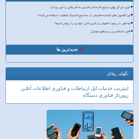
اوپن ای آی بهای ترجیح کارمندان خارجی به آمریکایی را می پردازد
چرا کامیون های کشنده همزمان از سه نوع لاستیک متفاوت استفاده می کنند؟
چه طور با ریموت خاموش و باتری خالی، خودرو را روشن کنیم؟
قابل اعتمادترین برندهای موبایل
جدیدترین ها
تگهای رهاتل
اینترنت
خدمات
اپل
ارتباطات و فناوری اطلاعات
آنلاین
رپورتاژ
فناوری
دستگاه