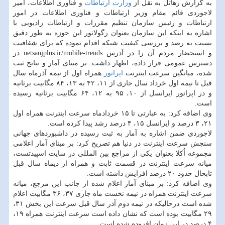
به گزارش رهاتل به نقل از
وزارت ارتباطات
و فناوری اطلاعات، امیر
لاجوردی قائم مقام وزیر ارتباطات و فناوری اطلاعات در امور
ارتباطات و رئیس سازمان تنظیم مقررات و ارتباطات رادیویی با
اشاره به اینکه این سازمان بعنوان رگولاتور این حوزه به طور دقیق
نسبت به رصد و بررسی کیفیت شبکه اقدام نموده که برای شفافیت
و استحضار مردم آن را در آدرس netsanjplus.ir/mobile-trends در
دسترس عمومی قرار داده، اظهار داشت: بر مبنای آمار و نتایج ثبت
شده، میانگین سرعت اینترنت
اپراتور
همراه اول از نیمه آذرماه سال
قبل تا نیمه اول خرداد سال جاری از ۱۱، ۴۲ به ۱۳، ۸۴ مگابیت برثانیه
و در اپراتور ایرانسل از ۱۰، ۹۵ به ۱۲، ۶۴ مگابیت برثانیه رسیده
است.
وی اضافه کرد: به عبارتی تا ۱۵ خردادماه سرعت اینترنت همراه اول
۲۱، ۳ درصد و ایرانسل ۱۵، ۴ درصد رشد پیدا کرده است.
لاجوردی ضمن اشاره به آمار به ثبت رسیده در داشبوردهای جهانی
سنجش سرعت اینترنت در دنیا هم تصریح کرد: بر مبنای آمار اعلامی
مجموعه اُکلا بعنوان یکی از مراجع بین المللی در سایت اسپیدتست،
میانه سرعت اینترنت در قسمت ثابت و همراه از دیماه سال قبل
تابحال حدود ۲۰ درصد افزایش داشته است.
وی اضافه کرد: بر مبنای آمار اعلام شده از جانب این مرجع، میانه
سرعت اینترنت همراه در نیمه نخست ماه جاری ۳۷، ۳۶ مگابیت اعلام
شده است درحالیکه در نیمه دوم آذر سال قبل سرعت این بخش ۳۱،
۲۹ مگابیت بوده است که نشان داده است سرعت اینترنت همراه ۱۹،
۴ درصد در این زمان افزوده شده است.