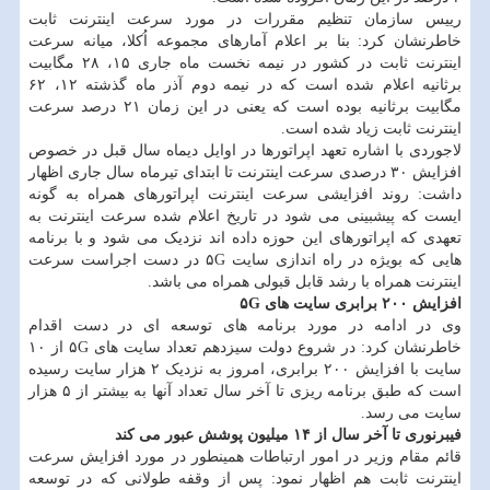
رییس سازمان تنظیم مقررات در مورد سرعت اینترنت ثابت
خاطرنشان کرد: بنا بر اعلام آمارهای مجموعه اُکلا، میانه سرعت
اینترنت ثابت در کشور در نیمه نخست ماه جاری ۱۵، ۲۸ مگابیت
برثانیه اعلام شده است که در نیمه دوم آذر ماه گذشته ۱۲، ۶۲
مگابیت برثانیه بوده است که یعنی در این زمان ۲۱ درصد سرعت
اینترنت ثابت زیاد شده است.
لاجوردی با اشاره تعهد اپراتورها در اوایل دیماه سال قبل در خصوص
افزایش ۳۰ درصدی سرعت اینترنت تا ابتدای تیرماه سال جاری اظهار
داشت: روند افزایشی سرعت اینترنت اپراتورهای همراه به گونه
ایست که پیشبینی می شود در تاریخ اعلام شده سرعت اینترنت به
تعهدی که اپراتورهای این حوزه داده اند نزدیک می شود و با برنامه
هایی که بویژه در راه اندازی سایت ۵G در دست اجراست سرعت
اینترنت همراه با رشد قابل قبولی همراه می باشد.
افزایش ۲۰۰ برابری سایت های ۵G
وی در ادامه در مورد برنامه های توسعه ای در دست اقدام
خاطرنشان کرد: در شروع دولت سیزدهم تعداد سایت های ۵G از ۱۰
سایت با افزایش ۲۰۰ برابری، امروز به نزدیک ۲ هزار سایت رسیده
است که طبق برنامه ریزی تا آخر سال تعداد آنها به بیشتر از ۵ هزار
سایت می رسد.
فیبرنوری تا آخر سال از ۱۴ میلیون پوشش عبور می کند
قائم مقام وزیر در امور ارتباطات همینطور در مورد افزایش سرعت
اینترنت ثابت هم اظهار نمود: پس از وقفه طولانی که در توسعه