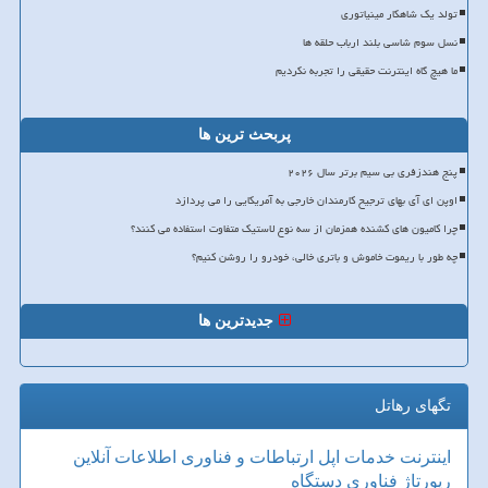
تولد یک شاهکار مینیاتوری
نسل سوم شاسی بلند ارباب حلقه ها
ما هیچ گاه اینترنت حقیقی را تجربه نکردیم
پربحث ترین ها
پنج هندزفری بی سیم برتر سال ۲۰۲۶
اوپن ای آی بهای ترجیح کارمندان خارجی به آمریکایی را می پردازد
چرا کامیون های کشنده همزمان از سه نوع لاستیک متفاوت استفاده می کنند؟
چه طور با ریموت خاموش و باتری خالی، خودرو را روشن کنیم؟
جدیدترین ها
تگهای رهاتل
اینترنت
خدمات
اپل
ارتباطات و فناوری اطلاعات
آنلاین
رپورتاژ
فناوری
دستگاه