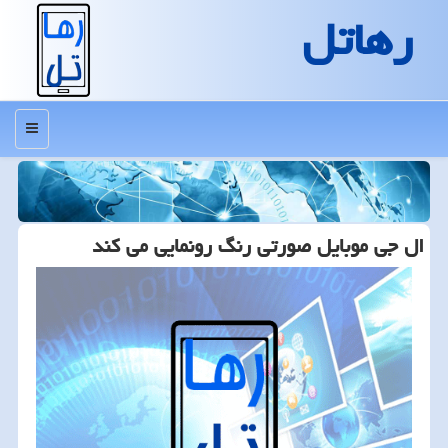
رهاتل
منو
ال جی موبایل صورتی رنگ رونمایی می كند