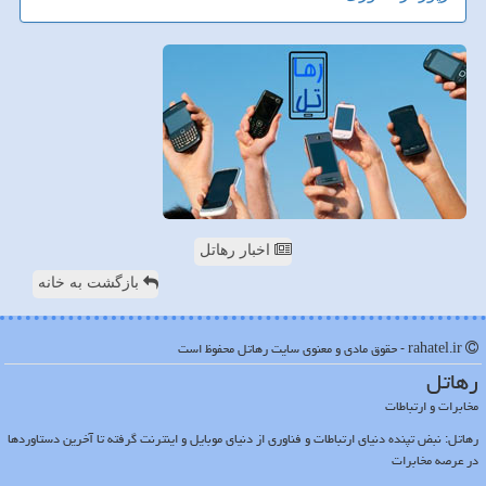
اخبار رهاتل
بازگشت به خانه
rahatel.ir - حقوق مادی و معنوی سایت رهاتل محفوظ است
رهاتل
مخابرات و ارتباطات
رهاتل: نبض تپنده دنیای ارتباطات و فناوری از دنیای موبایل و اینترنت گرفته تا آخرین دستاوردها
در عرصه مخابرات