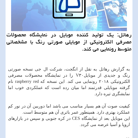
رهاتل: یك تولید كننده موبایل در نمایشگاه محصولات
مصرفی الكترونیكی از موبایلی صورتی رنگ با مشخصاتی
متوسط رونمایی می كند.
به گزارش رهاتل به نقل از انگجت، شركت ال جی نسخه صورتی
رنگ و جدیدی از موبایلV۳۰ را در نمایشگاه محصولات مصرفی
الكترونیكی ۲۰۱۸ رونمایی می كند. این نسخه كه raspberry red نام
گرفته موبایلی قدرتمند اما میان رده است كه عملكردی خوب اما
نمایشگری تیره دارد.
كیفیت صوت آن هم بسیار مناسب می باشد اما دوربین آن در نور كم
عملكرد بهتری دارد. همینطور عمر باتری آن هم متوسط است.
این موبایل بعد از نمایشگاه CES در كره جنوبی و سپس در بازارهای
اروپا و آسیا عرضه می گردد.