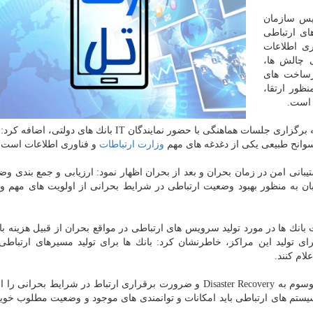
ییس سازمان
ای ارتباطی
ری اطلاعات
 چالش ها،
یرساخت های
نظور ارتقا،
 است.
وی با اشاره به تاكیدات وزیر ارتباطات و فناوری اطلاعات به برگزاری جلسات هماهنگی با حضور نمایندگان IT با
 سوانح طبیعی یكی از دغدغه های مهم
وزارت ارتباطات
و فناوری اطلاعات است.
تیبانی امن در زمان بحران و بعد از بحران اظهار نمود: ارزیابی و جمع بندی و
ن به منظور بهبود وضعیت ارتباطی در شرایط بحرانی از اولویت های مهم 
بانك ها در مورد تولید سرویس های ارتباطی در مواقع بحران از قبیل هزینه بال
ای تولید این مراكز، خاطرنشان كرد: بانك ها برای تولید مسیرهای ارتباطی 
علام كنند.
وی ارتباط بانكی بین مراكز اصلی، پشتیبان و مراكز DR موسوم به Disaster Recovery و ضرورت برقراری ارتباط در شرایط ب
یستم های ارتباطی باید امكانات و توانمندی های موجود و وضعیت مطلوب خوی