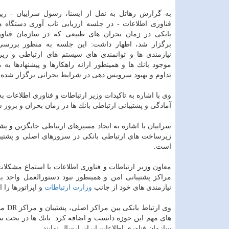
به گزارش رهاتل به نقل از ایسنا، رسول سراییان - ر
فناوری اطلاعات - در جلسه ارزیابی تاب آوری دستگاه ه
بانكی در زمان بحران های طبیعی كه در سازمان فناو
برگزار شد، اظهار داشت: این جلسه به منظور بررسی
نیازمندی ها و توانمندی های سیستم های ارتباطی و ز
موجود بانك ها و همینطور ارائه راهكارها و پیشنهادها به م
تداوم و بهبود سرویس دهی در شرایط بحرانی برگزار شده
آمادگی و پشتیبانی ارتباطی بانك ها در زمان بحران و بروز
سراییان با اشاره به ایجاد مسیرهای ارتباطی جایگزین و پش
زیرساخت های ارتباطی بانكی در سرورهای اصلی و پشتیبا
است.
معاون وزیر ارتباطات و فناوری اطلاعات با استماع مشكلات 
مراكز پشتیبانی امن و همینطور نبود دستورالعمل واحد بر
نیازمندی های خود از جانب
وزارت ارتباطات
و اپراتورها را ا
های مهم این حوزه دانست و اضافه كرد: بانك ها در بحث س
سازمان فناوری اطلاعات ایران ارسال نمایند.