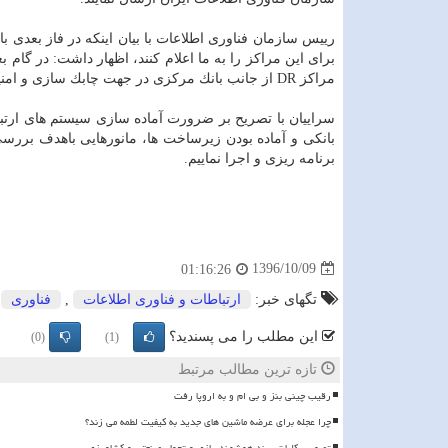
برای این مراكز را به ما اعلام كنند، اظهار داشت: در گا
مراكز DR از جانب بانك مركزی در جهت چابك سازی و امنیت سرویس های ارتباطی تدوین شود.
سراییان با تصریح بر ضرورت آماده سازی سیستم های ارتبا
بانكی و آماده بودن زیرساخت ها، مانورهایی باهدف بررسی
برنامه ریزی و اجرا نماییم.
1396/10/09
01:16:26
تگهای خبر:
ارتباطات و فناوری اطلاعات
,
فناوری
,
این مطلب را می پسندید؟
(0)
(1)
تازه ترین مطالب مرتبط
رقیب چینی بنز و بی ام و به اروپا رفت
چرا عجله برای عرضه ماشین های جدید به کیفیت لطمه می زند؟
تصویب کلیات سند هوشمندسازی و تحول صنعتی و کشاورزی