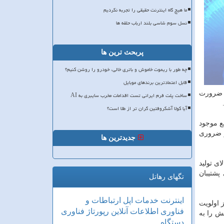
ما هیچ گاه اینترنت حقیقی را تجربه نکردیم
نسل سوم شاسی بلند ارباب حلقه ها
پربحث ترین ها
چه طور با ریموت خاموش و باتری خالی، خودرو را روشن کنیم؟
قابل اعتمادترین برندهای موبایل
نك های دولتی، اضافه كرد: ضرورت
ساخت پلت فرم ایرانی تست اقدامات مخرب سایبری به AI
آیا کولا آشکروفتین گران تر از طلا است؟
ضع موجود
و ضروری
جدیدترین ها
ای تولید
پشتیبان
تگهای رهاتل
اینترنت
خدمات
اپل
ارتباطات و
حرانی را از اولویت
فناوری اطلاعات
آنلاین
رپورتاژ
فناوری
ش را به
دستگاه