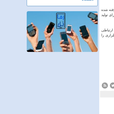
كز DRو ظرفیت های در نظر گرفته شده
ی تولید
ارتباطی
راری را