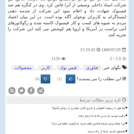
شرکت اسناد داخلی وسیعی از آنرا فاش کرد. وی در کنگره هم ضد
فیسبوک شهادت داد و اعلام نمود این شرکت از صدمه ذهنی
اینستاگرام به کاربران نوجوان آگاه بوده است. در این میان اعتماد
مردم به شیوه های کسب و کار فیسبوک کاسته شده و رگولاتورهای
آنتی تراست در آمریکا و اروپا هم کوشش می کنند این شرکت را
تجزیه کنند.
1400/07/29
15:19:43
1159
5
/
5.0
تگهای خبر:
فناوری
,
فیس بوك
,
كاربر
,
محصولات
این مطلب را می پسندید؟
(0)
(1)
تازه ترین مطالب مرتبط
چه طور با ریموت خاموش و باتری خالی، خودرو را روشن کنیم؟
رقیب چینی بنز و بی ام و به اروپا رفت
چرا عجله برای عرضه ماشین های جدید به کیفیت لطمه می زند؟
محصول جدید تسلا از راه رسید