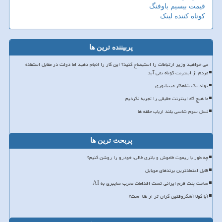
قیمت بیسیم باوفنگ
کوتاه کننده لینک
پربیننده ترین ها
می خواهید وزیر ارتباطات را استیضاح کنید؟ این کار را انجام دهید اما دولت در مقابل استفاده
مردم از اینترنت کوتاه نمی آید
تولد یک شاهکار مینیاتوری
ما هیچ گاه اینترنت حقیقی را تجربه نکردیم
نسل سوم شاسی بلند ارباب حلقه ها
پربحث ترین ها
چه طور با ریموت خاموش و باتری خالی، خودرو را روشن کنیم؟
قابل اعتمادترین برندهای موبایل
ساخت پلت فرم ایرانی تست اقدامات مخرب سایبری به AI
آیا کولا آشکروفتین گران تر از طلا است؟