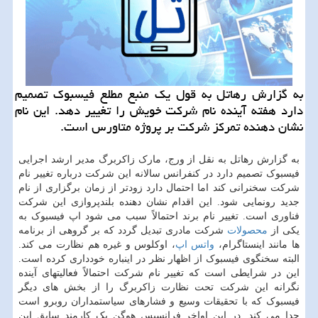
به گزارش رهاتل به قول یک منبع مطلع فیسبوک تصمیم
دارد هفته آینده نام شرکت خویش را تغییر دهد. این نام
نشان دهنده تمرکز شرکت بر پروژه متاورس است.
به گزارش رهاتل به نقل از ورج، مارک زاکربرگ مدیر ارشد اجرایی
فیسبوک تصمیم دارد در کنفرانس سالانه این شرکت درباره تغییر نام
شرکت سخنرانی کند اما احتمال دارد زودتر از زمان برگزاری از نام
جدید رونمایی شود. این اقدام نشان دهنده بلندپروازی این شرکت
فناوری است. تغییر نام برند احتمالاً سبب می شود اپ فیسبوک به
یکی از
محصولات
شرکت مادری تبدیل گردد که بر گروهی از برنامه
ها مانند اینستاگرام،
واتس اپ
، اوکلوس و غیره هم نظارت می کند.
البته سخنگوی فیسبوک از اظهار نظر در اینباره خودداری کرده است.
این در شرایطی است که تغییر نام شرکت احتمالاً فعالیتهای آینده
نگرانه این شرکت تحت نظارت زاکربرگ را از بخش های دیگر
فیسبوک که با تحقیقات وسیع و فشارهای سیاستمداران روبرو است
جدا می کند. در این اواخر فرانسیس هوگن یک کارمند سابق این