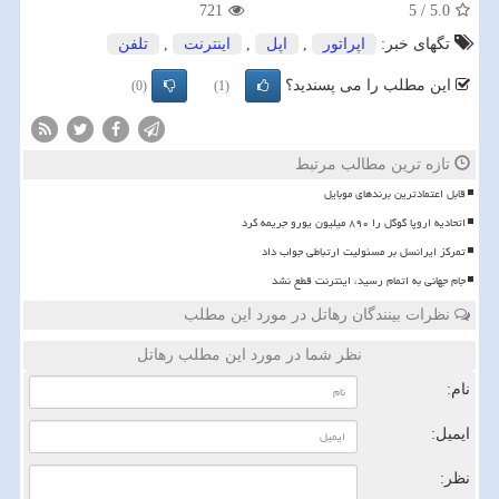
721
5
/
5.0
تگهای خبر:
اپراتور
,
اپل
,
اینترنت
,
تلفن
این مطلب را می پسندید؟
(0)
(1)
تازه ترین مطالب مرتبط
قابل اعتمادترین برندهای موبایل
اتحادیه اروپا گوگل را ۸۹۰ میلیون یورو جریمه کرد
تمرکز ایرانسل بر مسئولیت ارتباطی جواب داد
️جام جهانی به اتمام رسید، اینترنت قطع نشد
نظرات بینندگان رهاتل در مورد این مطلب
نظر شما در مورد این مطلب رهاتل
نام:
ایمیل:
نظر: