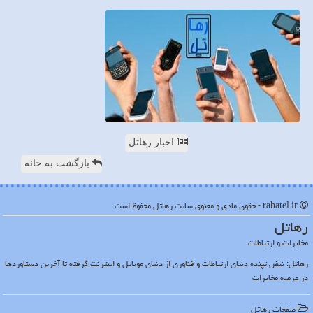
اخبار رهاتل
بازگشت به خانه
rahatel.ir - حقوق مادی و معنوی سایت رهاتل محفوظ است
رهاتل
مخابرات و ارتباطات
رهاتل: نبض تپنده دنیای ارتباطات و فناوری از دنیای موبایل و اینترنت گرفته تا آخرین دستاوردها
در عرصه مخابرات
صفحات رهاتل