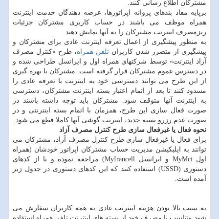
مشترکان اطلاع رسانی کنند.
برپایه مفاد بندهای پروانه اپراتورها، عرضه دهندگان خدمت اینترنت
همراه موظف می باشند در حساب کاربری مشترکان جزئیات
ریزمصرف اینترنت مشترکان را به آنها نمایش دهند.
به منظور پیشگیری از اعمال تعرفه اینترنت عادی برای مشترکان و
پیشگیری از متضرر شدن کاربران
تلفن همراه
، طرح «کنترل مصرف
آزاد اینترنت» توسط شرکتهای همراه اول و ایرانسل طراحی شده و
در دسترس عموم مشترکان قرار گرفته است. مشترکان با بهره گیری
از این طرح می توانند دسترسی خود به اینترنت با تعرفه عادی را
مسدود کنند تا بعد از اتمام اعتبار بسته اینترنت مشترکان، دسترسی
به اینترنت آنها متوقف شود. مشترکان باید توجه داشته باشند در
صورت فعال سازی این طرح، همزمان با اتمام بسته اینترنتی و در
صورت عدم رزرو بسته جدید، اینترنت گوشی آنها کاملا قطع می شود.
نحوه فعال یا غیرفعال سازی طرح کنترل مصرف آزاد
برای فعال یا غیرفعال سازی طرح کنترل مصرف آزاد، مشترکان می
توانند به اپلیکیشن مدیریت حساب مشترکان اپراتور خودشان (همراه
اول MyMci و ایرانسل MyIrancell) مراجعه نموده و یا از کدهای
دستوری (USSD) استفاده کنند که این کدهای دستوری در جدول زیر
آمده است.
به سبب بالا بودن هزینه اینترنت عادی به همه کاربران سفارش می
شود متناسب با مصرف خود از بسته های اینترنت تلفن همراه استفاده