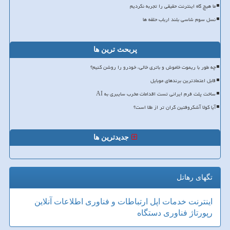
ما هیچ گاه اینترنت حقیقی را تجربه نکردیم
نسل سوم شاسی بلند ارباب حلقه ها
پربحث ترین ها
چه طور با ریموت خاموش و باتری خالی، خودرو را روشن کنیم؟
قابل اعتمادترین برندهای موبایل
ساخت پلت فرم ایرانی تست اقدامات مخرب سایبری به AI
آیا کولا آشکروفتین گران تر از طلا است؟
جدیدترین ها
تگهای رهاتل
اینترنت
خدمات
اپل
ارتباطات و فناوری اطلاعات
آنلاین
رپورتاژ
فناوری
دستگاه