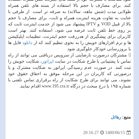
کنند. برای مصارف با حجم بالا استفاده از بسته های تلفن همراه
طولانی مدت (شش ماهه، سالانه) به صرفه تر است. از طرفی با
عنایت به تفاوت هزینه اینترنت همراه و ثابت، برای مصارف با حجم
بالا از قبیل VOD و IPTV پیشنهاد می شود از خدمت اینترنت ثابت که
بر روی خط تلفن ثابت عرضه می شود، استفاده کنند. بهتر است
کاربران برای پیشگیری از هدررفت حجم اینترنت، تنظیمات اپلیکیشن
ها و نرم افزارهای خویش را به نحوی تنظیم کنند که از
دانلود
فایل ها
یا بروزرسانی خودکار جلوگیری شود.
 مشترکان درصورت نارضایتی از سرویس دریافتی می توانند از راه
تماس با پشتیبانی یا طرح شکایت در سایت
اپراتور
، شکایت خویش را
ثبت کنند. در صورت عدم رسیدگی اپراتور به شکایت مشترک و یا
درصورتی که کاربران در این مرحله موفق به احقاق حقوق خود
نشوند، می توانند برای طرح شکایت از راه برقراری تماس تلفنی با
شماره ۱۹۵ یا درج مبحث در درگاه www.195.cra.ir اقدام نمایند.
منبع:
رهاتل
1400/06/15
20:16:27