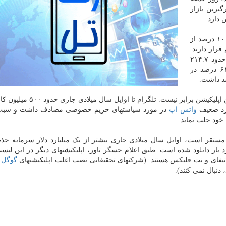
ترین بازار
طبق اعلام حسگر تاور، بعد از هند، کشور روسیه با سهم ۱۰ درصد از
قرار دارند.
نصب تلگرام در سال ۲۰۲۱ شتاب بیشتری گرفت و به حدود ۲۱۴.۷
میلیون نصب جدید در نیمه اول سال ۲۰۲۱ رسید که ۶۱ درصد در
شایان ذکر است که شمار نصب تلگرام با کاربران فعال این اپلیکیشن برابر نیست
کرد ضعیف
واتس اپ
در مورد سیاستهای حریم خصوصی مصادف داشت و سبب
خود جلب نماید.
تقر است، اوایل سال میلادی جاری بیشتر از یک میلیارد دلار سرمایه جذ
رد بار دانلود شده است. طبق اعلام حسگر تاور، اپلیکیشنهای دیگر در این لی
یفای و نت فلیکس هستند. (شرکتهای تحقیقاتی نصب اغلب اپلیکیشنهای
گوگل
ر
نبال نمی کنند).