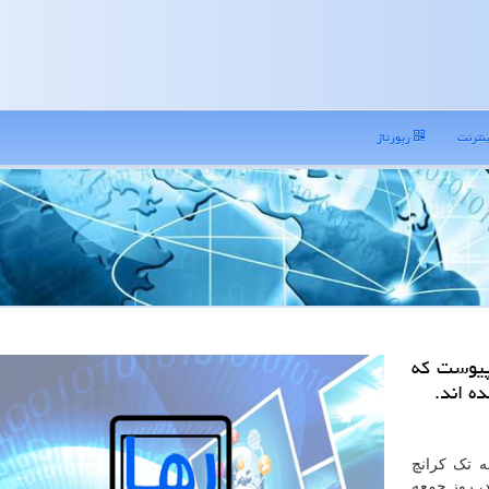
نترنت
رپورتاژ
 پیوست که
ه اند.
ه تک کرانچ
دازی گردید، روز جمعه