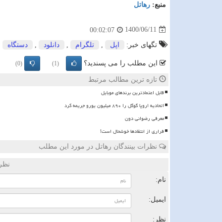
منبع:
رهاتل
1400/06/11
00:02:07
تگهای خبر:
اپل
,
تلگرام
,
دانلود
,
دستگاه
این مطلب را می پسندید؟
(0)
(1)
تازه ترین مطالب مرتبط
قابل اعتمادترین برندهای موبایل
اتحادیه اروپا گوگل را ۸۹۰ میلیون یورو جریمه کرد
معرفی رضوانی دون
فراری از انتقادها خوشحال است!
نظرات بینندگان رهاتل در مورد این مطلب
نظر
نام:
ایمیل:
نظر: