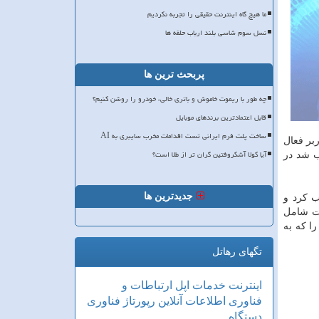
ما هیچ گاه اینترنت حقیقی را تجربه نکردیم
نسل سوم شاسی بلند ارباب حلقه ها
پربحث ترین ها
چه طور با ریموت خاموش و باتری خالی، خودرو را روشن کنیم؟
قابل اعتمادترین برندهای موبایل
ساخت پلت فرم ایرانی تست اقدامات مخرب سایبری به AI
. تلگرام تا اوایل سال میلادی جاری حدود ۵۰۰ میلیون کاربر فعال
آیا کولا آشکروفتین گران تر از طلا است؟
 شد در
جدیدترین ها
ب کرد و
ست شامل
ا که به
تگهای رهاتل
اینترنت
خدمات
اپل
ارتباطات و
فناوری اطلاعات
آنلاین
رپورتاژ
فناوری
دستگاه