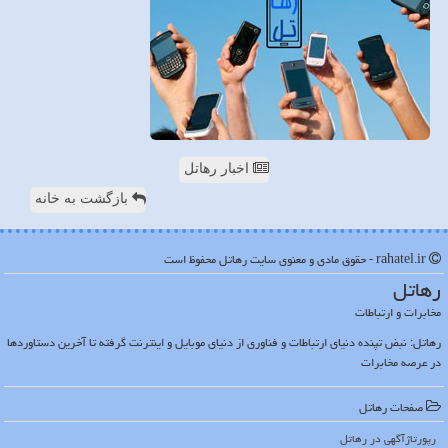
اخبار رهاتل
بازگشت به خانه
rahatel.ir - حقوق مادی و معنوی سایت رهاتل محفوظ است
رهاتل
مخابرات و ارتباطات
رهاتل: نبض تپنده دنیای ارتباطات و فناوری از دنیای موبایل و اینترنت گرفته تا آخرین دستاوردها
در عرصه مخابرات
صفحات رهاتل
رپورتاژآگهی در رهاتل