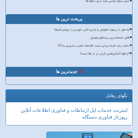
نسل سوم شاسی بلند ارباب حلقه ها
پربحث ترین ها
چه طور با ریموت خاموش و باتری خالی، خودرو را روشن کنیم؟
قابل اعتمادترین برندهای موبایل
ساخت پلت فرم ایرانی تست اقدامات مخرب سایبری به AI
آیا کولا آشکروفتین گران تر از طلا است؟
جدیدترین ها
تگهای رهاتل
اینترنت
خدمات
اپل
ارتباطات و فناوری اطلاعات
آنلاین
رپورتاژ
فناوری
دستگاه