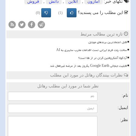
تگهای خبر:
آمازون
,
آنلاین
,
دانش
,
فروش
این مطلب را می پسندید؟
(0)
(1)
تازه ترین مطالب مرتبط
قابل اعتمادترین برندهای موبایل
ساخت پلت فرم ایرانی تست اقدامات مخرب سایبری به AI
آیا کولا آشکروفتین گران تر از طلا است؟
قابلیت جنجالی Google Earth یکروز بعد از عرضه غیرفعال شد
نظرات بینندگان رهاتل در مورد این مطلب
نظر شما در مورد این مطلب رهاتل
نام:
ایمیل:
نظر: