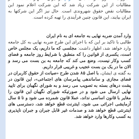
مطالبات از این شرکت زیاد شد که این شرکت اعلام نمود این
مطالبات نقض حقوق شهروندی است. حال نیز اگر این شرکتها به
ایران بیایند، این قانون چنین فرآیندی را تهیه کرده است.
وارد آمدن ضربه نهایی به جامعه ای به نام ایران
طالبی با تاکید بر این که با اجرای این طرح ضربه نهایی به کل جامعه
وارد خواهد شد، اظهار داشت:
مجلسی که ما داریم، یک مجلس خاص
است، یکسری از قوانین را که منطبق با شرایط روز جامعه و فضای
کسب وکار نیست، وضع می کند که جامعه به بن بست می رسد و
الان ما در یک بن بست عجیب و غریبی قرار داریم.
به گفته ی ایشان،
با اصل ۸۵ شدن طرح «صیانت از حقوق کاربران در
فضای مجازی و ساماندهی پیامرسان های اجتماعی»، این قانون در
پشت درهای بسته به تصویب می رسد و به شورای نگهبان برای تایید
نهایی ارسال می شود و در صورتیکه شورای نگهبان این قانون را
مغایر با قانون اساسی نداند، عملا قانون شمرده می شود و تا ۵ سال
آزمایشی اجرائی می شود، اینترنت قطع خواهد شد، دسترسی های
اینترنتی قطع خواهد شد و صدمات غیر قابل جبران و جبران ناپذیری
به کسب وکارها وارد خواهد شد.