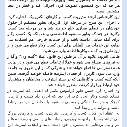
هر چه که این کمیسیون تصویب کرد، اجرائی کند و خطر در اینجا
مشخص است.
این کارشناس ارشد مدیریت کسب و کارهای الکترونیک، اشاره کرد:
با اجرای این طرح در مرحله اول کاربران بطور مستقیم از حقوق
خودشان در فضای مجازی خلع خواهند شد و در مرحله بعد کسب
وکارها هر چند که بطور مستقیم لطمه نمی بینند، بلکه یک کسب وکار
برای آنکه سایتی داشته باشد و از خدمات خارجی هم استفاده می
نماید، این خدمات بین المللی برای این کسب وکار قطع می شود و از
این طریق به کسب وکارها لطمه وارد می شود.
طالبی افزود: علاوه بر آن بر طبق این قانون عملا "گیت وی" واگذار
به نیروهای مسلح می شود و عملا ارتباطات قطع می شود و در نهایت
همه دسترسی ها قطع خواهد شد و شوکی که از این طریق به جامعه
وارد می شود، کاربران از فضای اینترنت فاصله خواهند گرفت، ضمن
آنکه کلیه کسب و کارهایی که بر بستر اینترنت با مخاطبان و مشتریان
خود ارتباط برقرار کردند، متضرر خواهند شد.
وی اشاره کرد: همین طور فراموش نکنیم که انقلابی که اینترنت در
فضای کسب وکار ایجاد کرد، این بود که اجازه داد کسب و کارهای
کوچک و متوسط خانگی و رسمی مستقیما با مخاطبان خود در ارتباط
باشند و بتوانند بازار پیدا کنند.
به اعتقاد این فعال کسب و کارهای اینترنتی، کسب و کارهای بزرگ
می توانند بوسیله رادیو وتلویزیون، رسانه های رسمی و روزنامه ها و
بنر و بیل بردهایی به مشتریان خود دست یابند و انقلاب اینترنت این