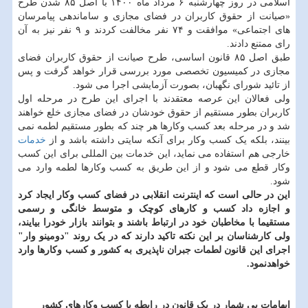
اسلامی در روز چهارشنبه ۶ مرداد ماه ۱۴۰۰ با اصل ۸۵ شدن طرح
«صیانت از حقوق کاربران در فضای مجازی و ساماندهی پیامرسان
های اجتماعی» موافقت و ۷۴ نفر مخالفت کردند و ۹ نفر نیز به آن
رای ممتنع دادند.
طبق اصل ۸۵ قانون اساسی، طرح صیانت از حقوق کاربران فضای
مجازی در کمیسیون تخصصی مورد بررسی قرار خواهد گرفت و پس
از تائید شورای نگهبان، بصورت آزمایشی اجرا می شود.
ولی فعالان این عرصه معتقدند با اجرای این طرح در مرحله اول
کاربران بطور مستقیم از حقوق خودشان در فضای مجازی خلع خواهند
شد و در مرحله بعد کسب وکارها هر چند که بطور مستقیم لطمه نمی
بینند، بلکه یک کسب وکار برای آنکه سایتی داشته باشد و از
خدمات
خارجی هم استفاده می نماید، این خدمات بین المللی برای این کسب
وکار قطع می شود و از این طریق به کسب وکارها لطمه وارد می
شود.
این در حالی است که اینترنت انقلابی در فضای کسب وکار ایجاد کرد
و اجازه داد کسب و کارهای کوچک و متوسط خانگی و رسمی
مستقیما با مخاطبان خود در ارتباط باشند و بتوانند بازار خودرا بیایند،
ولی کارشناسان بر این نکته تاکید دارند که در یک روند "دومینو وار"
اجرای این قانون لطمات جبران ناپذیری به کشور و کسب وکارها وارد
خواهدنمود.
ابهامات بی شمار در یک قانون در رابطه با کسب وکارهای کشور