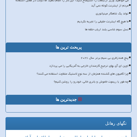
می خواهید وزیر ارتباطات را استیضاح کنید؟ این کار را انجام دهید اما دولت در مقابل استفاده
مردم از اینترنت کوتاه نمی آید
تولد یک شاهکار مینیاتوری
ما هیچ گاه اینترنت حقیقی را تجربه نکردیم
نسل سوم شاسی بلند ارباب حلقه ها
پربحث ترین ها
پنج هندزفری بی سیم برتر سال ۲۰۲۶
اوپن ای آی بهای ترجیح کارمندان خارجی به آمریکایی را می پردازد
چرا کامیون های کشنده همزمان از سه نوع لاستیک متفاوت استفاده می کنند؟
چه طور با ریموت خاموش و باتری خالی، خودرو را روشن کنیم؟
جدیدترین ها
تگهای رهاتل