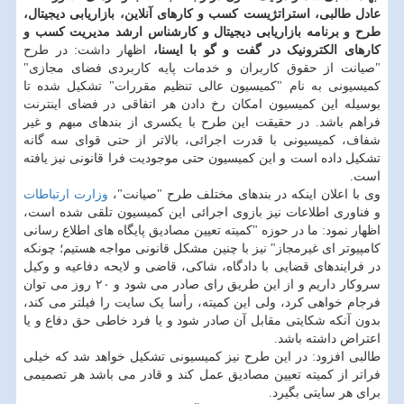
عادل طالبی، استراتژیست کسب و کارهای آنلاین، بازاریابی دیجیتال،
طرح و برنامه بازاریابی دیجیتال و کارشناس ارشد مدیریت کسب و
کارهای الکترونیک در گفت و گو با ایسنا،
اظهار داشت: در طرح
"صیانت از حقوق کاربران و خدمات پایه کاربردی فضای مجازی"
کمیسیونی به نام "کمیسیون عالی تنظیم مقررات" تشکیل شده تا
بوسیله این کمیسیون امکان رخ دادن هر اتفاقی در فضای اینترنت
فراهم باشد. در حقیقت این طرح با یکسری از بندهای مبهم و غیر
شفاف، کمیسیونی با قدرت اجرائی، بالاتر از حتی قوای سه گانه
تشکیل داده است و این کمیسیون حتی موجودیت فرا قانونی نیز یافته
است.
وی با اعلان اینکه در بندهای مختلف طرح "صیانت"،
وزارت ارتباطات
و فناوری اطلاعات نیز بازوی اجرائی این کمیسیون تلقی شده است،
اظهار نمود: ما در حوزه "کمیته تعیین مصادیق پایگاه های اطلاع رسانی
کامپیوتر ‎ای غیرمجاز" نیز با چنین مشکل قانونی مواجه هستیم؛ چونکه
در فرایندهای قضایی با دادگاه، شاکی، قاضی و لایحه دفاعیه و وکیل
سروکار داریم و از این طریق رای صادر می شود و ۲۰ روز می توان
فرجام خواهی کرد، ولی این کمیته، رأسا یک سایت را فیلتر می کند،
بدون آنکه شکایتی مقابل آن صادر شود و یا فرد خاطی حق دفاع و یا
اعتراض داشته باشد.
طالبی افزود: در این طرح نیز کمیسیونی تشکیل خواهد شد که خیلی
فراتر از کمیته تعیین مصادیق عمل کند و قادر می باشد هر تصمیمی
برای هر سایتی بگیرد.