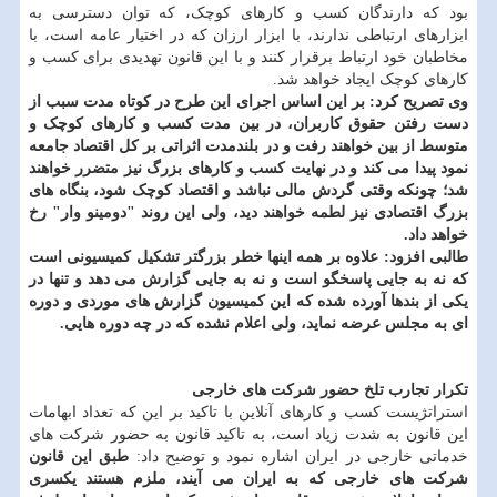
بود که دارندگان کسب و کارهای کوچک، که توان دسترسی به
ابزارهای ارتباطی ندارند، با ابزار ارزان که در اختیار عامه است، با
مخاطبان خود ارتباط برقرار کنند و با این قانون تهدیدی برای کسب و
کارهای کوچک ایجاد خواهد شد.
وی تصریح کرد: بر این اساس اجرای این طرح در کوتاه مدت سبب از
دست رفتن حقوق کاربران، در بین مدت کسب و کارهای کوچک و
متوسط از بین خواهند رفت و در بلندمدت اثراتی بر کل اقتصاد جامعه
نمود پیدا می کند و در نهایت کسب و کارهای بزرگ نیز متضرر خواهند
شد؛ چونکه وقتی گردش مالی نباشد و اقتصاد کوچک شود، بنگاه های
بزرگ اقتصادی نیز لطمه خواهند دید، ولی این روند "دومینو وار" رخ
خواهد داد.
طالبی افزود: علاوه بر همه اینها خطر بزرگتر تشکیل کمیسیونی است
که نه به جایی پاسخگو است و نه به جایی گزارش می دهد و تنها در
یکی از بندها آورده شده که این کمیسیون گزارش های موردی و دوره
ای به مجلس عرضه نماید، ولی اعلام نشده که در چه دوره هایی.
تکرار تجارب تلخ حضور شرکت های خارجی
استراتژیست کسب و کارهای آنلاین با تاکید بر این که تعداد ابهامات
این قانون به شدت زیاد است، به تاکید قانون به حضور شرکت های
خدماتی خارجی در ایران اشاره نمود و توضیح داد:
طبق این قانون
شرکت های خارجی که به ایران می آیند، ملزم هستند یکسری