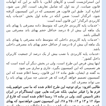
این استراتژیست کسب و کارهای آنلاین، با تاکید بر این که ابهامات
قانون صیانت، از بند اول که شامل تعاریف است، آغاز می شود،
اشاره کرد: طبق این قانون، هر تصمیمی که در این کمیسیون گرفته
شود، اثرگذار است؛ ضمن آنکه در ماده اول بخش "خدمات پایه
کاربردی اثرگذار" این قانون آمده است:
-"خدمات پایه کاربردی خارجی که متوسط داده مصرفی یا پهنای باند
یک ماهه آن بیش از ۵ درصد حداقل حجم پهنای باند مصرفی بین
المللی باشد.
-"خدمات پایه کاربردی داخلی که متوسط داده مصرفی یا پهنای باند
یک ماهه آن بیش از ۵ درصد از حداقل حجم پهنای باند مصرفی داخلی
باشد.
-خدمات پایه کاربردی با نصب بیش از یک درصد از جمعیت کاربران
داخل کشور".
اینها پیش فرض این طرح است، ولی در بخش دیگر آن آمده است که
هر تصمیمی که این کمیسیون بگیرد، جاری و ساری می شود.
به گفته ی ایشان، طبق ماده ۱۲ این قانون، رسما اعلام شده که این
کمیسیون تصمیم خواهد گرفت که هر خدمتی چه میزان پهنای باند را
می تواند مصرف کند.
طالبی افزود: برای توجیه این طرح اعلام شده که ما نمی خواهیم پلت
فرم ها را فیلتر نماییم، بلکه شرکت هایی چون اینستاگرام در ایران
دفتر تاسیس کنند، ولی در ماده ۱۷ رسما اعلام شده است که فارغ از
مواد ۱۲ و ۱۳ و ۱۴، ۲۵ و ۲۸، این کمیسیون تعیین خواهدنمود که پهنای
باند هر خدمت به چه میزان باشد و وزارت ارتباطات نیز موظف است