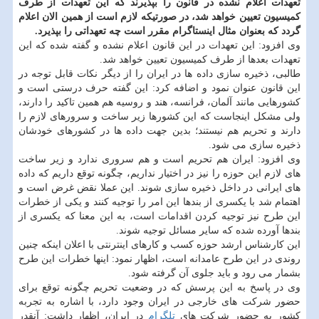
تعهدات اعلام نشده در قانون را بپذیرند که این تعهدات از طرف
کمیسیون تعیین خواهد شد، در صورتیکه لازم است از همین الان اعلام
گردد که بعنوان مثال اینستاگرام مقرر است چه تعهداتی را بپذیرد.
وی افزود: این تعهدات در این قانون اعلام نشده و گفته شده که این
تعهدات بعدها از طرف کمیسیون تعیین خواهد شد.
طالبی، ذخیره سازی داده ها در ایران را از دیگر نکات قابل توجه در
این قانون عنوان نمود و اضافه کرد: این گفته حرف درستی است و
کشورهایی مانند آلمان، فرانسه، هند و روسیه هم همین تاکید را دارند،
ولی مشکل اینجاست که این کشورها زیر ساخت و سرورهای لازم را
دارند و تحریم هم نیستند؛ بدین جهت داده ها در کشورهای خودشان
ذخیره سازی می شود.
وی افزود: ایران هم تحریم است و هم سروری ندارد و زیر ساخت
های لازم این حوزه را نیز در اختیار نداریم، چگونه توقع داریم که داده
های ایرانی در داخل ذخیره سازی شوند. این عملا نقض غرض است و
اهتمام شد با یکسری از بندها این امر را توجیه کنند و یکی از خطرات
این طرح نیز توجیه کردن اقدامات است، به این معنا که یکسری از
بندها آورده شده که سایر مسائل توجیه شوند.
این کارشناس ارشد حوزه کسب و کارهای اینترنتی با اعلان اینکه چنین
روندی در این طرح عامدانه است، اظهار نمود: اینها خطرات این طرح
بشمار می رود و باید جلوی آن گرفته شود.
وی در پاسخ به این پرسش که در وضعیت تحریم چگونه توقع برای
حضور شرکت های خارجی در ایران وجود دارد، با اشاره به تجربه
کشور به حضور شرکت های
تلگرام
در ایران، اظهار داشت: آنقدر