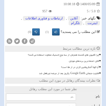
1400/05/09
10:08:18
957
5
/
5.0
تگهای خبر:
آنلاین
,
ارتباطات و فناوری اطلاعات
,
اینترنت
,
تلگرام
این مطلب را می پسندید؟
(0)
(1)
تازه ترین مطالب مرتبط
چرا کامیون های کشنده همزمان از سه نوع لاستیک متفاوت استفاده می کنند؟
قابل اعتمادترین برندهای موبایل
آیا کولا آشکروفتین گران تر از طلا است؟
قابلیت جنجالی Google Earth یکروز بعد از عرضه غیرفعال شد
نظرات بینندگان رهاتل در مورد این مطلب
نظر شما در مورد این مطلب رهاتل
نام:
ایمیل: