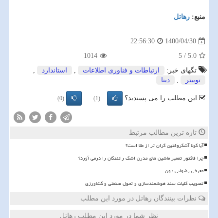
منبع:
رهاتل
1400/04/30
22:56:30
1014
5
/
5.0
تگهای خبر:
ارتباطات و فناوری اطلاعات
,
استاندارد
,
توییتر
,
دیتا
این مطلب را می پسندید؟
(0)
(1)
تازه ترین مطالب مرتبط
آیا کولا آشکروفتین گران تر از طلا است؟
چرا فاکتور تعمیر ماشین های مدرن اشک رانندگان را درمی آورد؟
معرفی رضوانی دون
تصویب کلیات سند هوشمندسازی و تحول صنعتی و کشاورزی
نظرات بینندگان رهاتل در مورد این مطلب
نظر شما در مورد این مطلب رهاتل