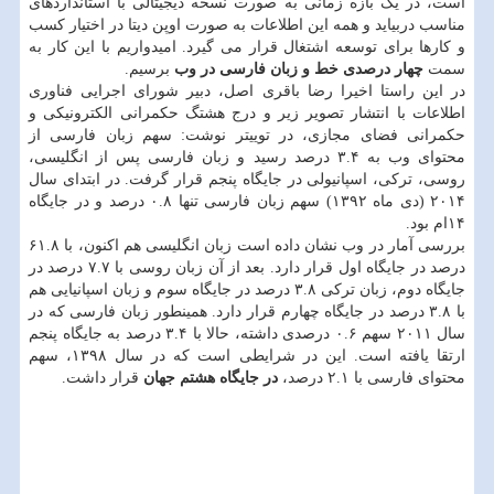
است، در یک بازه زمانی به صورت نسخه دیجیتالی با استانداردهای
مناسب دربیاید و همه این اطلاعات به صورت اوپن دیتا در اختیار کسب
و کارها برای توسعه اشتغال قرار می گیرد. امیدواریم با این کار به
سمت
چهار درصدی خط و زبان فارسی در وب
برسیم.
در این راستا اخیرا رضا باقری اصل، دبیر شورای اجرایی فناوری
اطلاعات با انتشار تصویر زیر و درج هشتگ حکمرانی الکترونیکی و
حکمرانی فضای مجازی، در توییتر نوشت: سهم زبان فارسی از
محتوای وب به ۳.۴ درصد رسید و زبان فارسی پس از انگلیسی،
روسی، ترکی، اسپانیولی در جایگاه پنجم قرار گرفت. در ابتدای سال
۲۰۱۴ (دی ماه ۱۳۹۲) سهم زبان فارسی تنها ۰.۸ درصد و در جایگاه
۱۴ام بود.
بررسی آمار در وب نشان داده است زبان انگلیسی هم اکنون، با ۶۱.۸
درصد در جایگاه اول قرار دارد. بعد از آن زبان روسی با ۷.۷ درصد در
جایگاه دوم، زبان ترکی ۳.۸ درصد در جایگاه سوم و زبان اسپانیایی هم
با ۳.۸ درصد در جایگاه چهارم قرار دارد. همینطور زبان فارسی که در
سال ۲۰۱۱ سهم ۰.۶ درصدی داشته، حالا با ۳.۴ درصد به جایگاه پنجم
ارتقا یافته است. این در شرایطی است که در سال ۱۳۹۸، سهم
محتوای فارسی با ۲.۱ درصد،
در جایگاه هشتم جهان
قرار داشت.