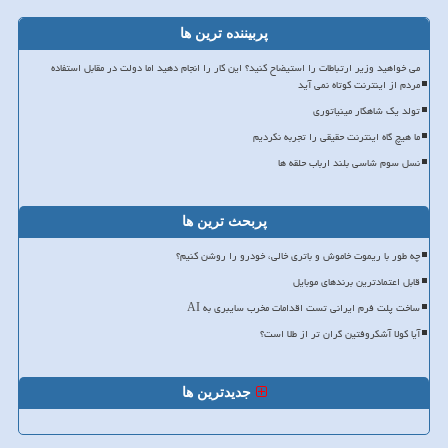
پربیننده ترین ها
می خواهید وزیر ارتباطات را استیضاح کنید؟ این کار را انجام دهید اما دولت در مقابل استفاده
مردم از اینترنت کوتاه نمی آید
تولد یک شاهکار مینیاتوری
ما هیچ گاه اینترنت حقیقی را تجربه نکردیم
نسل سوم شاسی بلند ارباب حلقه ها
پربحث ترین ها
چه طور با ریموت خاموش و باتری خالی، خودرو را روشن کنیم؟
قابل اعتمادترین برندهای موبایل
ساخت پلت فرم ایرانی تست اقدامات مخرب سایبری به AI
آیا کولا آشکروفتین گران تر از طلا است؟
جدیدترین ها