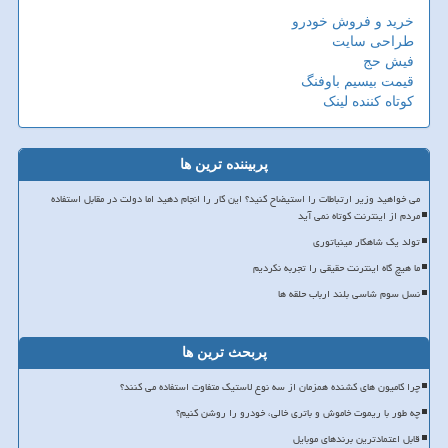
خرید و فروش خودرو
طراحی سایت
فیش حج
قیمت بیسیم باوفنگ
کوتاه کننده لینک
پربیننده ترین ها
می خواهید وزیر ارتباطات را استیضاح کنید؟ این کار را انجام دهید اما دولت در مقابل استفاده
مردم از اینترنت کوتاه نمی آید
تولد یک شاهکار مینیاتوری
ما هیچ گاه اینترنت حقیقی را تجربه نکردیم
نسل سوم شاسی بلند ارباب حلقه ها
پربحث ترین ها
چرا کامیون های کشنده همزمان از سه نوع لاستیک متفاوت استفاده می کنند؟
چه طور با ریموت خاموش و باتری خالی، خودرو را روشن کنیم؟
قابل اعتمادترین برندهای موبایل