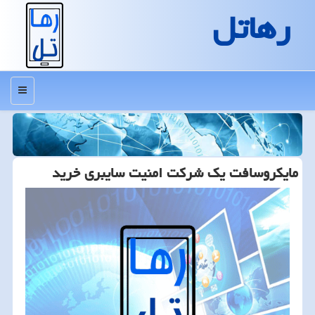
رهاتل
منو
مایكروسافت یك شركت امنیت سایبری خرید