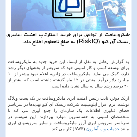
مایکروسافت از توافق برای خرید استارتاپ امنیت سایبری
ریسک آی کیو (RiskIQ) به مبلغ نامعلوم اطلاع داد.
به گزارش رهاتل به نقل از ایسنا، این خرید جدید به مایکروسافت
برای توسعه کسب و کار امنیتی خود که سریعتر از بخشهای دیگر رشد
دارد، کمک می نماید. مایکروسافت در ژانویه اعلام نمود بیشتر از ۱۰
میلیارد دلار درآمد امنیتی در ۱۲ ماه گذشته داشته است که بیشتر از
۴۰ درصد رشد سال به سال نشان داده است.
اریک دوئر، نایب رئیس امنیت ابری مایکروسافت در یک پست وبلاگ
نوشت: نرم افزار ایلومینیت شرکت ریسک آی کیو تهدیدها در سرتاسر
فضای فناوری اطلاعات یک سازمان را جمع آوری می کند تا
متخصصان امنیتی به حساسترین موارد بپردازند. این سیستم در
سرتاسر سرویس ابری آزور مایکروسافت و سایر سرویسهای ابری
مانند
خدمات
وب
آمازون
(AWS) کار می کند.