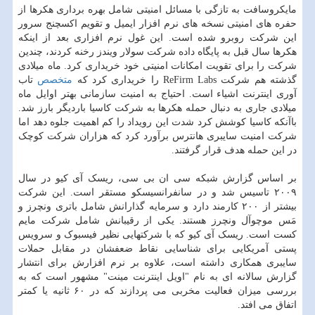
مایکروسافت به تازگی با مسائل امنیتی شامل بهره برداری هکرها از
حفره های امنیتی نسخه های نرم افزار ایمیل و تقویم اکسچنج سرور
این شرکت روبرو شده است. این غول نرم افزاری بعد از اینکه
هکرها سال قبل به پایگاه داده شرکت سولار ویندز رخنه کردند، چندین
شرکت را برای تقویت امکانات امنیتی خود خریداری کرد. ماه میلادی
گذشته هم شرکت ReFirm Labs را خریداری کرد که
متخصص
تاب
آوری اینترنت اشیاء است. احتیاج به امنیت سازمانی بهتر اوایل ماه
میلادی جاری به دنبال حمله هکرها به شرکت کاسیا باردیگر بارز شد.
باآنکه کاسیا کوشش کرد شدت این رویداد را کم اهمیت جلوه دهد اما
شرکت امنیت سایبری هانترس برآورد کرد که هزاران شرکت کوچک
در این حمله هدف قرار گرفتند.
بر اساس گزارش شبکه سی ان بی سی، ریسک آی کیو در سال
۲۰۰۹ تاسیس شد و در سانفرانسیسکو مستقر است. این شرکت
بیشتر از ۲۰۰ کارمند دارد و سرمایه گذارانش شامل باتری ونچرز و
مَس موچوآل ونچرز هستند. یکی از رقیبانش شامل شرکت مایم
کست است. ریسک آی کیو که با شرکتهایی نظیر فیسبوک و سرویس
پستی آمریکایی برای شناسایی نقاط ضعفشان در مقابل حملات
سایبری همکاری داشته است، علاوه بر نرم افزارش برای انتشار
گزارش سالانه ای به نام "اویل اینترنت مینت" مشهور است که به
بررسی میزان فعالیت مخربی می پردازند که در ۶۰ ثانیه یا کمتر
اتفاق می افتد.