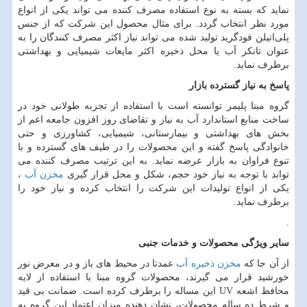
نماید که بسته به نوع استفاده مصرف کننده می تواند یکی از انواع
مورد نظر انتخاب گردد. برای مثال محصول این شرکت که از جنس
پلی‌اتیلن فودگرید تولید شده می تواند نیاز اکثر مصرف کنندگان را به
عنوان تانکر آب یا محل ذخیره اکثر مایعات شیمیایی و بهداشتی
برطرف نماید.
پاسخ به نیاز گسترده بازار
گروه مبنا پلیمر توانسته است با استفاده از تجربه طولانی خود در
ساخت منابع استاندارد آب به نیاز و تقاضای روز افزون جامعه اعم از
بخش های بهداشتی و بیمارستانی، شیمیایی، کشاورزی و حتی
خانوادگی پاسخ گفته و این محصولات را در طیف های گسترده و با
تنوع فراوان به بازار عرضه نماید. به این ترتیب مصرف کننده می
تواند با توجه به نیاز خود حجم، شکل و محل قرار گیری
مخزن آب
،
یکی از انواع تولیدات این شرکت را انتخاب کرده و نیاز خود را
برطرف نماید.
.
سایر ویژگی محصولات و خدمات جنبی
از آن جا که
مخزن ذخیره آب
عمدتا در محیط های باز و در معرض نور
خورشید قرار می گیرند، محصولات گروه مبنا با استفاده از لایه
محافظ اشعه
UV
این مساله را برطرف کرده است. ضمانت بی قید
و شرط ده ساله محصولات، نشان دهنده میزان اعتماد این گروه به