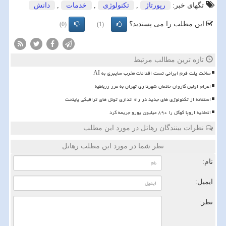
تگهای خبر:
رپورتاژ
,
تكنولوژی
,
خدمات
,
دانش
این مطلب را می پسندید؟
(0)
(1)
تازه ترین مطالب مرتبط
ساخت پلت فرم ایرانی تست اقدامات مخرب سایبری به AI
اعزام اولین کاروان خادمان شهرداری تهران به مرز زرباطیه
استفاده از تکنولوژی های جدید در راه اندازی تونل های ترافیکی پایتخت
اتحادیه اروپا گوگل را ۸۹۰ میلیون یورو جریمه کرد
نظرات بینندگان رهاتل در مورد این مطلب
نظر شما در مورد این مطلب رهاتل
نام:
ایمیل:
نظر: