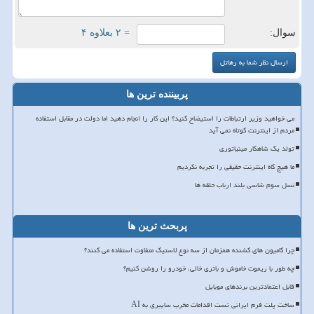
سوال:
= ۲ بعلاوه ۴
پربیننده ترین ها
می خواهید وزیر ارتباطات را استیضاح کنید؟ این کار را انجام دهید اما دولت در مقابل استفاده
مردم از اینترنت کوتاه نمی آید
تولد یک شاهکار مینیاتوری
ما هیچ گاه اینترنت حقیقی را تجربه نکردیم
نسل سوم شاسی بلند ارباب حلقه ها
پربحث ترین ها
چرا کامیون های کشنده همزمان از سه نوع لاستیک متفاوت استفاده می کنند؟
چه طور با ریموت خاموش و باتری خالی، خودرو را روشن کنیم؟
قابل اعتمادترین برندهای موبایل
ساخت پلت فرم ایرانی تست اقدامات مخرب سایبری به AI