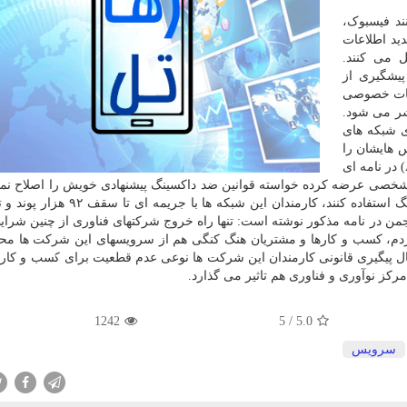
ند فیسبوک،
ید اطلاعات
 می کنند.
پیشگیری از
یند اطلاعات خصوصی
تشر می شود.
ی شبکه های
س هایشان را
در هنگ کنگ غیرفعال کنند. انجمن ائتلاف اینترنت آسیا (AIC) در نامه ای
خصی عرضه کرده خواسته قوانین ضد داکسینگ پیشنهادی خویش را اصلاح نما
من در نامه مذکور نوشته است: تنها راه خروج شرکتهای فناوری از چنین شرا
ردم، کسب و کارها و مشتریان هنگ کنگی هم از سرویسهای این شرکت ها م
مال پیگیری قانونی کارمندان این شرکت ها نوعی عدم قطعیت برای کسب و کار
رکز نوآوری و فناوری هم تاثیر می گذارد.
1242
5
/
5.0
سرویس