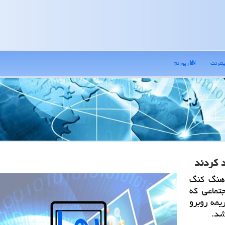
نترنت
رپورتاژ
 كردند
هنگ کنگ
تماعی که
یمه روبرو
شد.