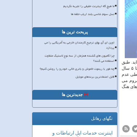
ما هیچ گاه اینترنت حقیقی را تجربه نکردیم
نسل سوم شاسی بلند ارباب حلقه ها
پربحث ترین ها
اوپن ای آی بهای ترجیح کارمندان خارجی به آمریکایی را می
پردازد
چرا کامیون های کشنده همزمان از سه نوع لاستیک متفاوت
استفاده می کنند؟
ید. طبق
چه طور با ریموت خاموش و باتری خالی، خودرو را روشن کنیم؟
این قانون اگر کاربران از شبکه های اجتماعی برای داکسینگ استفاده کنند، کارمندان این شبکه ها با جریمه ای تا سقف ۹۲ هزار پوند و تا ۵ سال
یطی عدم
قابل اعتمادترین برندهای موبایل
حروم می
های هنگ
جدیدترین ها
تگهای رهاتل
اینترنت
خدمات
اپل
ارتباطات و