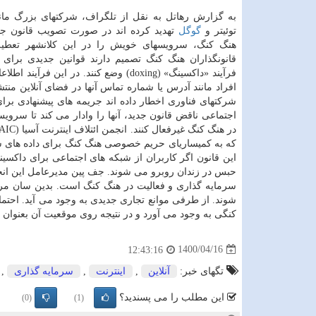
به گزارش رهاتل به نقل از تلگراف، شرکتهای بزرگ مان
توئیتر و
گوگل
تهدید کرده اند در صورت تصویب قانون جد
هنگ کنگ، سرویسهای خویش را در این کلانشهر تعطیل
قانونگذاران هنگ کنگ تصمیم دارند قوانین جدیدی برای 
فرآیند «داکسینگ» (doxing) وضع کنند. در این فرآ
افراد مانند آدرس یا شماره تماس آنها در فضای آنلاین من
شرکتهای فناوری اخطار داده اند جریمه های پیشنهادی برا
اجتماعی ناقض قانون جدید، آنها را وادار می کند تا سروی
که به کمیساریای حریم خصوصی هنگ کنگ برای داده های ش
حبس در زندان روبرو می شوند. جف پین مدیرعامل این انج
سرمایه گذاری و فعالیت در هنگ کنگ است. بدین سان م
شوند. از طرفی موانع تجاری جدیدی به وجود می آید. احت
کنگی به وجود می آورد و در نتیجه روی موقعیت آن بعنوان م
1400/04/16
12:43:16
تگهای خبر:
آنلاین
,
اینترنت
,
سرمایه گذاری
,
این مطلب را می پسندید؟
(0)
(1)