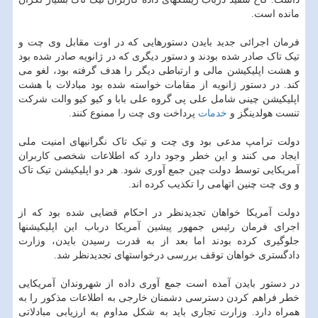
مانده است.
فرمان اجرائی جدید بایدن دستورهایی که در اوت مقابل وی چت و
تیک تاک صادر شده بودند و دستور دیگری که در ژانویه صادر شده بود
و هشت اپلیکیشن مالی و ارتباطی دیگر را هدف گرفته بود، لغو می
کند. در دستور ژانویه از مقامات خواسته شده بود مبادلات با هشت
اپلیکیشن چینی شامل علی پی گروه علی بابا و کیو کیو والت شرکت
تنست هولدینگز و
خدمات
پرداخت وی چت را ممنوع کنند.
دولت ترامپ مدعی بود وی چت و تیک تاک نگرانیهای امنیت ملی
ایجاد می کنند و این خطر وجود دارد که اطلاعات شخصی کاربران
آمریکایی توسط دولت چین جمع آوری شود. هر دو اپلیکیشن تیک تاک
و وی چت چنین اتهامی را تکذیب کرده اند.
دولت آمریکا خواهان تجدیدنظر در احکام قضایی شده بود که از
اجرای فرمان رئیس جمهور پیشین آمریکا درباب این اپلیکیشنها
جلوگیری کرده بودند اما بعد از به قدرت رسیدن بایدن، وزارت
دادگستری خواهان توقف بررسی درخواستهای تجدیدنظر شد.
در دستور بایدن آمده است جمع آوری داده از شهروندان آمریکایی
خطر فراهم کردن دسترسی دشمنان خارجی به اطلاعات مذکور را به
همراه دارد. وزارت تجاری باید به شکل مداوم به ارزیابی مبادلاتی