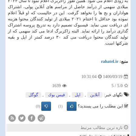
به زودی اعلام می شود. همین طور زاکربرگ اعلام نمود تا سال ۲۰۲۳
میلادی سهمی از درآمد حاصل از مراسم های آنلاین پولی، اشتراک
هواداران و بج ها را نخواهد گرفت. این در حالیست که او قبلاً اعلام
نموده بود حداقل تا اختتام ۲۰۲۱ میلادی از تولید کنندگان محتوا هزینه
ای دریافت نمی نماید. فیسبوک تصمیم دارد به تدریج پروسه اشتراک
گذاری درآمد را ارائه نماید. البته زاکربرگ ادعا می کند سهمی که از
تولید کنندگان محتوا دریافت می کند ۳۰ درصد کمتر از اپل و بقیه
شرکتها است.
منبع:
rahatel.ir
1400/03/19
10:31:04
1639
5
/
5.0
تگهای خبر:
آنلاین
,
اپل
,
فیس بوك
,
گوگل
این مطلب را می پسندید؟
(0)
(1)
تازه ترین مطالب مرتبط
پنج هندزفری بی سیم برتر سال ۲۰۲۶