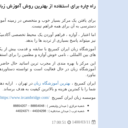
راه چاره برای استفاده از بهترین روش آموزش زبا
برای یافتن یک مرکز بسیار خوب و متخصص در زمینه آموزش
دسترسی به آن برای همه فراهم نیست.
اما اعتبار ، آوازه ، فراهم آوردن یک محیط تخصصی آکادمیک
نیز میتواند پاسخ بسیاری از تردید ها را بدهد.
آموزشگاه زبان ایران کمبریچ با سابقه و قدمت بیش از 
های بین االمللی ، نامی خوش آوازه و مطمین را برای استف
این مرکز با بهره مندی از مجرب ترین اساتید حال حاضر
آموزشگاه زبان در حال فعالیت است و توانسته دستاوردها
بیاورد.
ایران کمبریج ،
بهترین آموزشگاه زبان
در تهران ، ارایه ده
شما را با کمترین هزینه و بالاترین کیفیت به هدف برساند.
موسسه زبان ایران کمبریج
https://www.ircambridge.com/
د
شعبه مرکزی ( میدان ولیعصر ) : 88854048 – 88854207
شعبه غرب ( میدان صادقیه ) : 44024298 - 44024371
1400/03/11
17:00:51