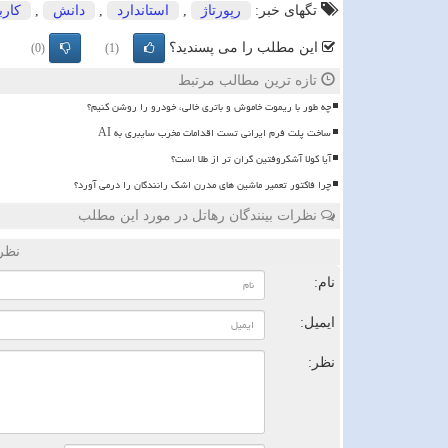
تگهای خبر:
رپورتاژ
,
استاندارد
,
دانش
,
كارب
این مطلب را می پسندید؟
(0)
(1)
تازه ترین مطالب مرتبط
چه طور با ریموت خاموش و باتری خالی، خودرو را روشن کنیم؟
ساخت پلت فرم ایرانی تست اقدامات مخرب سایبری به AI
آیا کولا آشکروفتین گران تر از طلا است؟
چرا فاکتور تعمیر ماشین های مدرن اشک رانندگان را درمی آورد؟
نظرات بینندگان رهاتل در مورد این مطلب
نظر
نام:
ایمیل:
نظر: