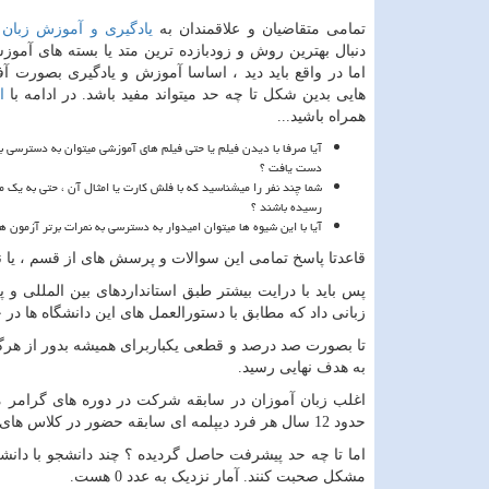
تمامی متقاضیان و علاقمندان به
یادگیری و آموزش زبان 
دنبال بهترین روش و زودبازده ترین متد یا بسته های آموز
اما در واقع باید دید ، اساسا آموزش و یادگیری بصورت آفل
هایی بدین شکل تا چه حد میتواند مفید باشد. در ادامه با
ا
همراه باشید...
آیا صرفا با دیدن فیلم یا حتی فیلم های آموزشی میتوان به دسترسی به 
دست یافت ؟
شما چند نفر را میشناسید که با فلش کارت یا امثال آن ، حتی به یک م
رسیده باشند ؟
آیا با این شیوه ها میتوان امیدوار به دسترسی به نمرات برتر آزمون ها
قاعدتا پاسخ تمامی این سوالات و پرسش های از قسم ، یا ن
پس باید با درایت بیشتر طبق استانداردهای بین المللی و
زبانی داد که مطابق با دستورالعمل های این دانشگاه ها در ح
تا بصورت صد درصد و قطعی یکباربرای همیشه بدور از هرگون
به هدف نهایی رسید.
اغلب زبان آموزان در سابقه شرکت در دوره های گرامر محو
حدود 12 سال هر فرد دیپلمه ای سابقه حضور در کلاس های درس مدارس ، دبیرستان ها و از آن هم بیشتر در دانشگاه ها را داشته ایم.
اما تا چه حد پیشرفت حاصل گردیده ؟ چند دانشجو با دانشی
مشکل صحبت کنند. آمار نزدیک به عدد 0 هست.