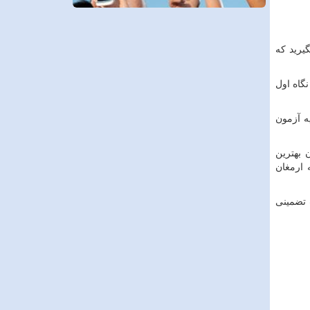
یرید که
گاه اول
ه آزمون
 بهترین
 ارمغان
 تضمینی