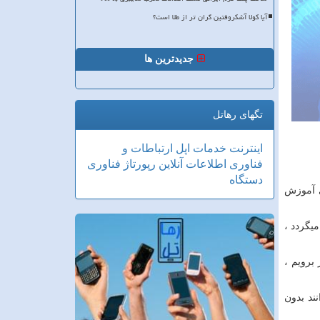
آیا کولا آشکروفتین گران تر از طلا است؟
جدیدترین ها
تگهای رهاتل
اینترنت
خدمات
اپل
ارتباطات و
فناوری اطلاعات
آنلاین
رپورتاژ
فناوری
دستگاه
ی آموزش
یگردد ،
برویم ،
ند بدون