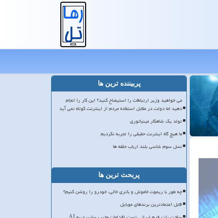
پربیننده ترین ها
می خواهید وزیر ارتباطات را استیضاح کنید؟ این کار را انجام
دهید اما دولت در مقابل استفاده مردم از اینترنت کوتاه نمی آید
تولد یک شاهکار مینیاتوری
ما هیچ گاه اینترنت حقیقی را تجربه نکردیم
نسل سوم شاسی بلند ارباب حلقه ها
پربحث ترین ها
چه طور با ریموت خاموش و باتری خالی، خودرو را روشن کنیم؟
قابل اعتمادترین برندهای موبایل
ساخت پلت فرم ایرانی تست اقدامات مخرب سایبری به AI