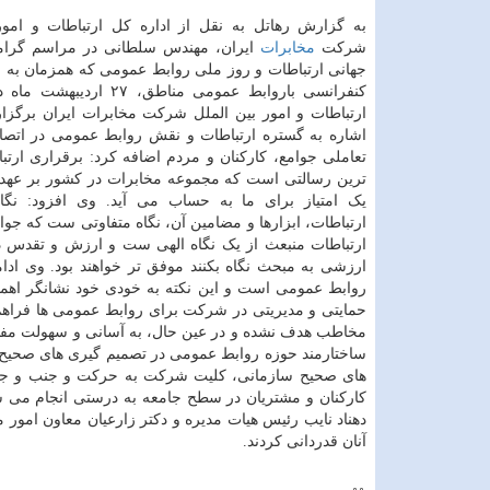
به گزارش رهاتل به نقل از اداره کل ارتباطات و امور
شرکت
مخابرات
ایران، مهندس سلطانی در مراسم گرام
جهانی ارتباطات و روز ملی روابط عمومی که همزمان به 
کنفرانسی باروابط عمومی مناطق، ۲۷ ا
ارتباطات و امور بین الملل شرکت مخابرات ایران برگز
اشاره به گستره ارتباطات و نقش روابط عمومی در اتصال
تعاملی جوامع، کارکنان و مردم اضافه کرد: برقراری ارتب
ترین رسالتی است که مجموعه مخابرات در کشور بر عهده 
یک امتیاز برای ما به حساب می آید. وی افزود: نگا
ارتباطات، ابزارها و مضامین آن، نگاه متفاوتی ست که جوام
ارتباطات منبعث از یک نگاه الهی ست و ارزش و تقدس دا
ارزشی به مبحث نگاه بکنند موفق تر خواهند بود. وی ادام
روابط عمومی است و این نکته به خودی خود نشانگر اه
حمایتی و مدیریتی در شرکت برای روابط عمومی ها فراهم
مخاطب هدف نشده و در عین حال، به آسانی و سهولت مفهو
ساختارمند حوزه روابط عمومی در تصمیم گیری های صحیح 
های صحیح سازمانی، کلیت شرکت به حرکت و جنب و جوش
کارکنان و مشتریان در سطح جامعه به درستی انجام می ش
دهناد نایب رئیس هیات مدیره و دکتر زارعیان معاون امور 
آنان قدردانی کردند.