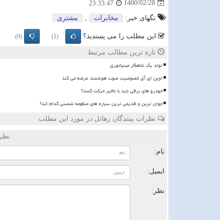
1400/02/28
23:33:47
تگهای خبر:
مخابرات
,
مشتری
این مطلب را می پسندید؟
(0)
(1)
تازه ترین مطالب مرتبط
تولد یک شاهکار مینیاتوری
اوپن ای آی خصوصیت صوت هوشمند عرضه می کند
خودرو های برقی باید با تاخیر حرکت کنند؟
جوان ترین و قدیمی ترین سیاره های منظومه شمسی کدام اند؟
نظرات بینندگان رهاتل در مورد این مطلب
نظر
نام:
ایمیل:
نظر: