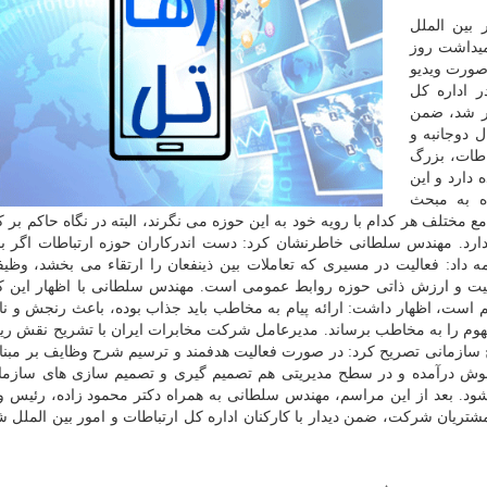
 بین الملل
یداشت روز
صورت ویدیو
ردیبهشت ماه در اداره کل
ار شد، ضمن
 دوجانبه و
اطات، بزرگ
دارد و این
ه به مبحث
ع مختلف هر کدام با رویه خود به این حوزه می نگرند، البته در نگاه حاکم بر 
رد. مهندس سلطانی خاطرنشان کرد: دست اندرکاران حوزه ارتباطات اگر با 
ه داد: فعالیت در مسیری که تعاملات بین ذینفعان را ارتقاء می بخشد، وظی
میت و ارزش ذاتی حوزه روابط عمومی است. مهندس سلطانی با اظهار این 
 است، اظهار داشت: ارائه پیام به مخاطب باید جذاب بوده، باعث رنجش و ن
م را به مخاطب برساند. مدیرعامل شرکت مخابرات ایران با تشریح نقش ری
سازمانی تصریح کرد: در صورت فعالیت هدفمند و ترسیم شرح وظایف بر مبنای
 درآمده و در سطح مدیریتی هم تصمیم گیری و تصمیم سازی های سازمان
ود. بعد از این مراسم، مهندس سلطانی به همراه دکتر محمود زاده، رئیس 
مشتریان شرکت، ضمن دیدار با کارکنان اداره کل ارتباطات و امور بین الملل 