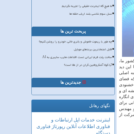
ما هیچ گاه اینترنت حقیقی را تجربه نکردیم
نسل سوم شاسی بلند ارباب حلقه ها
پربحث ترین ها
چه طور با ریموت خاموش و باتری خالی، خودرو را روشن کنیم؟
قابل اعتمادترین برندهای موبایل
ساخت پلت فرم ایرانی تست اقدامات مخرب سایبری به AI
کشور ما،
آیا کولا آشکروفتین گران تر از طلا است؟
این دید
فه اصلی
که فضای
جدیدترین ها
اخشنودی
شه ای و
 انگاره
ی برای
تگهای رهاتل
و مهندس
شرکت از
اینترنت
خدمات
اپل
ارتباطات و
فناوری اطلاعات
آنلاین
رپورتاژ
فناوری
دستگاه