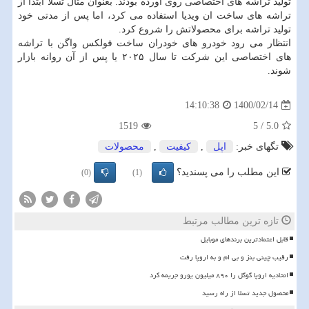
تولید تراشه های اختصاصی روی آورده بودند. بعنوان مثال تسلا ابتدا از
تراشه های ساخت ان ویدیا استفاده می کرد، اما پس از مدتی خود
تولید تراشه برای محصولاتش را شروع کرد.
انتظار می رود خودرو های خودران ساخت فولکس واگن با تراشه
های اختصاصی این شرکت تا سال ۲۰۲۵ یا پس از آن روانه بازار
شوند.
1400/02/14
14:10:38
1519
5
/
5.0
تگهای خبر:
اپل
,
كیفیت
,
محصولات
این مطلب را می پسندید؟
(0)
(1)
تازه ترین مطالب مرتبط
قابل اعتمادترین برندهای موبایل
رقیب چینی بنز و بی ام و به اروپا رفت
اتحادیه اروپا گوگل را ۸۹۰ میلیون یورو جریمه کرد
محصول جدید تسلا از راه رسید