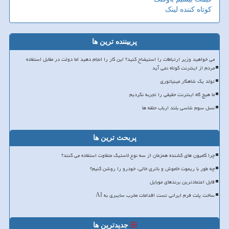
کوتاه کننده لینک
پربیننده ترین ها
می خواهید وزیر ارتباطات را استیضاح کنید؟ این کار را انجام دهید اما دولت در مقابل استفاده
مردم از اینترنت کوتاه نمی آید
تولد یک شاهکار مینیاتوری
ما هیچ گاه اینترنت حقیقی را تجربه نکردیم
نسل سوم شاسی بلند ارباب حلقه ها
پربحث ترین ها
چرا کامیون های کشنده همزمان از سه نوع لاستیک متفاوت استفاده می کنند؟
چه طور با ریموت خاموش و باتری خالی، خودرو را روشن کنیم؟
قابل اعتمادترین برندهای موبایل
ساخت پلت فرم ایرانی تست اقدامات مخرب سایبری به AI
جدیدترین ها