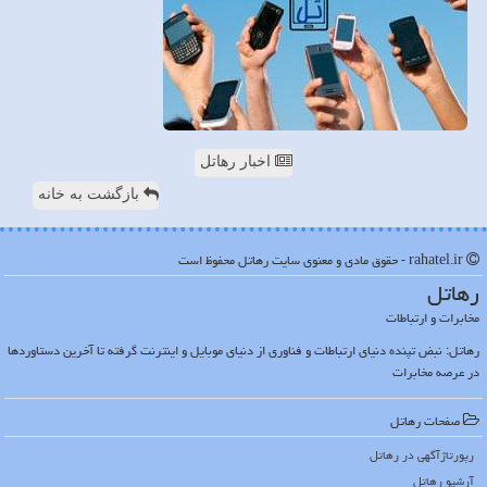
اخبار رهاتل
بازگشت به خانه
rahatel.ir - حقوق مادی و معنوی سایت رهاتل محفوظ است
رهاتل
مخابرات و ارتباطات
رهاتل: نبض تپنده دنیای ارتباطات و فناوری از دنیای موبایل و اینترنت گرفته تا آخرین دستاوردها
در عرصه مخابرات
صفحات رهاتل
رپورتاژآگهی در رهاتل
آرشیو رهاتل