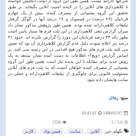
شرکتها کارآمد نیست. همین طور این گروه از دولت انگلیس خواسته
تا کلاهبرداری های آنلاین را در لایحه امنیت آنلاین بگنجاند. بر طبق
تحقیق این گروه پشتیبانی از مصرف کننده، بیش از یک چهارم
قربانیان (۲۷ درصد) در فیسبوک و ۱۹ درصد آنها در گوگل گرفتار
تبلیغات کلاهبردارانه شده بودند. همین طور پژوهش مذکور نشان داد
میزان گزارش دهی کلاهبرداری در این پلت فرم ها بسیار پایین است
بطور یکه ۴۳ درصد قربانیان این مورد را گزارش نکرده اند. حدود ۳۱
درصد نیز اعلام نمودند دلیل عدم گزارش کلاهبرداری آن بود که تصور
می کنند پلت فرم های مذکور هیچ اقدامی در این زمینه نمی کنند. بر
اساس گزارش «ویچ؟» اطلاعات به دست آمده نشان میدهد به یک
روش جدید برای مقابله با این پدیده نیاز است. همین طور این گروه
پشتیبانی از مصرف کننده خواهان آنست که به پلت فرم های آنلاین
مسئولیت قانونی برای جلوگیری از تبلیغات کلاهبردارانه و جعلی در
سایت هایشان داده شود.
منبع:
رهاتل
1400/02/07
18:43:01
1536
5
/
5.0
تگهای خبر:
آنلاین
,
سایت
,
فیس بوك
,
كاربر