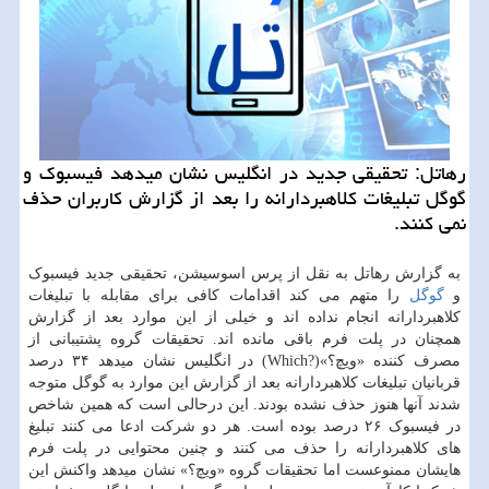
رهاتل: تحقیقی جدید در انگلیس نشان میدهد فیسبوک و
گوگل تبلیغات کلاهبردارانه را بعد از گزارش کاربران حذف
نمی کنند.
به گزارش رهاتل به نقل از پرس اسوسیشن، تحقیقی جدید فیسبوک
و
گوگل
را متهم می کند اقدامات کافی برای مقابله با تبلیغات
کلاهبردارانه انجام نداده اند و خیلی از این موارد بعد از گزارش
همچنان در پلت فرم باقی مانده اند. تحقیقات گروه پشتیبانی از
مصرف کننده «ویچ؟»(?Which) در انگلیس نشان میدهد ۳۴ درصد
قربانیان تبلیغات کلاهبردارانه بعد از گزارش این موارد به گوگل متوجه
شدند آنها هنوز حذف نشده بودند. این درحالی است که همین شاخص
در فیسبوک ۲۶ درصد بوده است. هر دو شرکت ادعا می کنند تبلیغ
های کلاهبردارانه را حذف می کنند و چنین محتوایی در پلت فرم
هایشان ممنوعست اما تحقیقات گروه «ویچ؟» نشان میدهد واکنش این